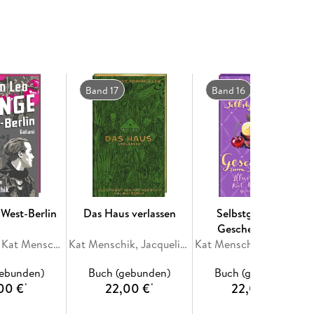
 Schauder und einem Blick für Details, der den
einen doppelten Boden sozusagen, unter dem
Band 17
Band 16
 West-Berlin
Das Haus verlassen
Selbstgemachte
Geschenke zum
Maxim Leo, Kat Menschik
Kat Menschik, Jacqueline Kornmüller
Aufessen
Kat Menschik, Véronique Witzigmann
gebunden)
Buch (gebunden)
Buch (gebunden)
00 €
22,00 €
22,00 €
*
*
*