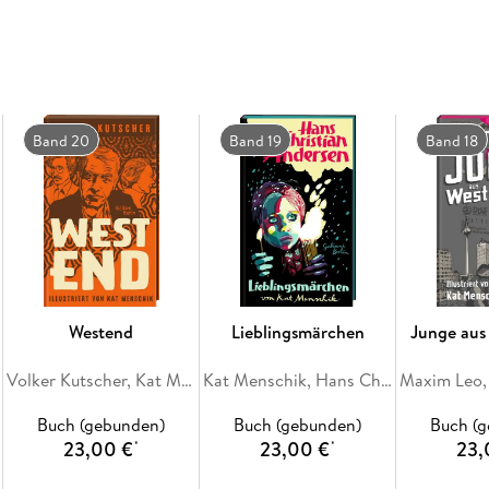
Kat Menschik zeichnet mit kongenialer Lust am
Erzählungen eine ganz neue Ebene hinzufügt 
vielleicht ein unermüdliches Herz schlägt.
Band 20
Band 19
Band 18
Westend
Lieblingsmärchen
Junge aus
Volker Kutscher, Kat Menschik
Kat Menschik, Hans Christian Andersen
Buch (gebunden)
Buch (gebunden)
Buch (
23,00 €
23,00 €
23,
*
*