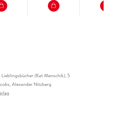
te Lieblingsbücher (Kat Menschik), 5
acobs, Alexander Nitzberg
erlag
b.
14 mm
epenheuer & Witsch GmbH & Co. KG,