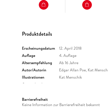
Produktdetails
Erscheinungsdatum
12. April 2018
Auflage
4. Auflage
Altersempfehlung
Ab 16 Jahre
Autor/Autorin
Edgar Allan Poe, Kat Mensch
Illustrationen
Kat Menschik
Originaltitel
-
Produktart
gebunden
Gewicht
210 g
Barrierefreiheit
Keine Information zur Barrierefreiheit bekannt
ISBN
9783869711676