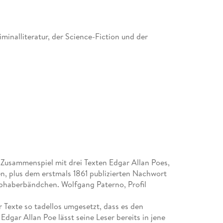
minalliteratur, der Science-Fiction und der
ilt als eine der schönsten Buchreihen der Welt.
miert. Zuletzt erschienen:
m Zusammenspiel mit drei Texten Edgar Allan Poes,
en, plus dem erstmals 1861 publizierten Nachwort
iebhaberbändchen. Wolfgang Paterno, Profil
r Texte so tadellos umgesetzt, dass es den
dgar Allan Poe lässt seine Leser bereits in jene