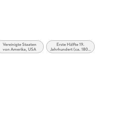
Bahnhofsv
Witsch Gm
Vereinigte Staaten
Erste Hälfte 19.
von Amerika, USA
Jahrhundert (ca. 1800
bis ca. 1850)