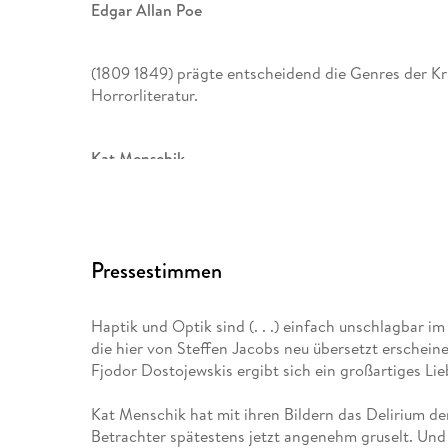
Edgar Allan Poe
(1809 1849) prägte entscheidend die Genres der Kri
Horrorliteratur.
Kat Menschik
ist freie Illustratorin. Ihre Reihe Lieblingsbücher g
Zahlreiche von ihr ausgestattete Bücher wurden prä
Pressestimmen
Lieblingsmärchen,
Haptik und Optik sind (. . .) einfach unschlagbar i
Westend
die hier von Steffen Jacobs neu übersetzt erschein
Fjodor Dostojewskis ergibt sich ein großartiges L
und
Kat Menschik hat mit ihren Bildern das Delirium de
Wer bist du?
Betrachter spätestens jetzt angenehm gruselt. Und E