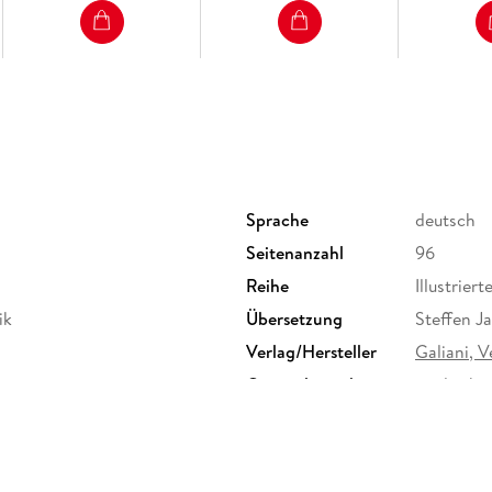
Sprache
deutsch
Seitenanzahl
96
Reihe
Illustrier
ik
Übersetzung
Steffen J
Verlag/Hersteller
Galiani, V
Originalsprache
englisch
Abbildungen
35 Farbab
Größe (L/B/H)
195/125/
Herstelleradresse
Verlag Ki