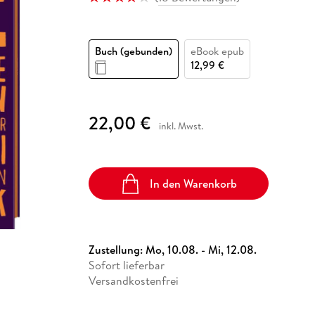
Fremdsprachige Bücher
n Lernhilfen
 Jugendbücher
eiber
Hörbuch Downloads im Bundle
cher
 Vergleich
 Puzzlezubehör
Lernen
New Adult
STABILO
Taschenbücher
hilfen
hriller
 Backen
er
lender
Ratgeber
Buch (gebunden)
eBook epub
op
hriller
Romance
12,99 €
Sachbücher
precher:innen
Science Fiction
22,00 €
inkl. Mwst.
Fremdsprachige Bücher
In den Warenkorb
Zustellung:
Mo, 10.08. - Mi, 12.08.
Sofort lieferbar
Versandkostenfrei