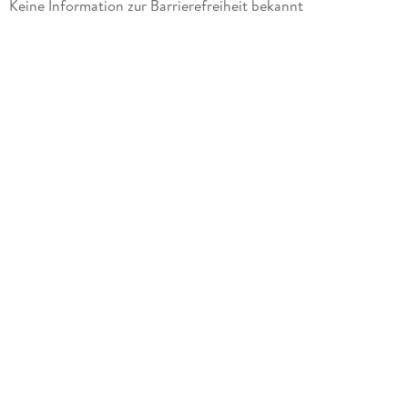
Keine Information zur Barrierefreiheit bekannt
Emma Carlson Berne, Emma Bernay
Verlag/Hersteller
Capstone
Produktart
gebunden
Gewicht
254 g
Größe (L/B/H)
229/198/2 mm
ISBN
9781491458662