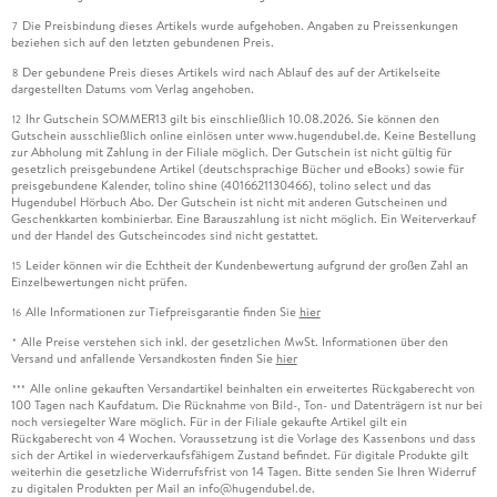
Die Preisbindung dieses Artikels wurde aufgehoben. Angaben zu Preissenkungen
7
beziehen sich auf den letzten gebundenen Preis.
Der gebundene Preis dieses Artikels wird nach Ablauf des auf der Artikelseite
8
dargestellten Datums vom Verlag angehoben.
Ihr Gutschein SOMMER13 gilt bis einschließlich 10.08.2026. Sie können den
12
Gutschein ausschließlich online einlösen unter www.hugendubel.de. Keine Bestellung
zur Abholung mit Zahlung in der Filiale möglich. Der Gutschein ist nicht gültig für
gesetzlich preisgebundene Artikel (deutschsprachige Bücher und eBooks) sowie für
preisgebundene Kalender, tolino shine (4016621130466), tolino select und das
Hugendubel Hörbuch Abo. Der Gutschein ist nicht mit anderen Gutscheinen und
Geschenkkarten kombinierbar. Eine Barauszahlung ist nicht möglich. Ein Weiterverkauf
und der Handel des Gutscheincodes sind nicht gestattet.
Leider können wir die Echtheit der Kundenbewertung aufgrund der großen Zahl an
15
Einzelbewertungen nicht prüfen.
Alle Informationen zur Tiefpreisgarantie finden Sie
hier
16
Alle Preise verstehen sich inkl. der gesetzlichen MwSt. Informationen über den
*
Versand und anfallende Versandkosten finden Sie
hier
Alle online gekauften Versandartikel beinhalten ein erweitertes Rückgaberecht von
***
100 Tagen nach Kaufdatum. Die Rücknahme von Bild-, Ton- und Datenträgern ist nur bei
noch versiegelter Ware möglich. Für in der Filiale gekaufte Artikel gilt ein
Rückgaberecht von 4 Wochen. Voraussetzung ist die Vorlage des Kassenbons und dass
sich der Artikel in wiederverkaufsfähigem Zustand befindet. Für digitale Produkte gilt
weiterhin die gesetzliche Widerrufsfrist von 14 Tagen. Bitte senden Sie Ihren Widerruf
zu digitalen Produkten per Mail an info@hugendubel.de.