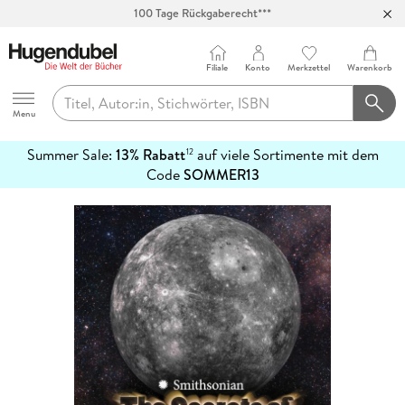
100 Tage Rückgaberecht***
Abholung in über 100 Filialen
Filiale
Konto
Merkzettel
Warenkorb
Hugendubel
Menu
Summer Sale:
13% Rabatt
auf viele Sortimente mit dem
12
mehr
Code
SOMMER13
erfahren