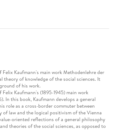
 of Felix Kaufmann's main work Methodenlehre der
 theory of knowledge of the social sciences. It
kground of his work.
of Felix Kaufmann's (1895-1945) main work
). In this book, Kaufmann develops a general
 his role as a cross-border commuter between
 of law and the logical positivism of the Vienna
 value-oriented reflections of a general philosophy
 and theories of the social sciences, as opposed to
ore focus of the study is the attempt to elucidate