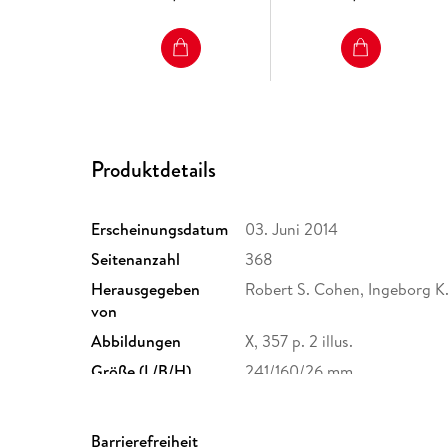
Produktdetails
Erscheinungsdatum
03. Juni 2014
Seitenanzahl
368
Herausgegeben
Robert S. Cohen, Ingeborg K.
von
Abbildungen
X, 357 p. 2 illus.
Größe (L/B/H)
241/160/26 mm
Herstelleradresse
Springer Nature Customer S
Europaplatz 3, 69115 Heidelb
Barrierefreiheit
ProductSafety@springernat