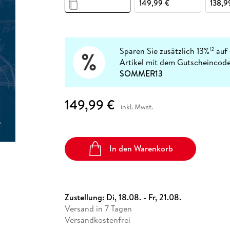
Fremdsprachige Bücher
149,99 €
138,9
n Lernhilfen
 Jugendbücher
eiber
Hörbuch Downloads im Bundle
cher
 Vergleich
 Puzzlezubehör
Lernen
New Adult
STABILO
Taschenbücher
hilfen
hriller
 Backen
er
lender
Ratgeber
op
hriller
Romance
Sparen Sie zusätzlich 13%
auf 
12
Sachbücher
Artikel mit dem Gutscheincode
precher:innen
SOMMER13
Science Fiction
Fremdsprachige Bücher
149,99 €
inkl. Mwst.
In den Warenkorb
Zustellung:
Di, 18.08. - Fr, 21.08.
Versand in 7 Tagen
Versandkostenfrei