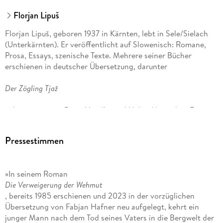
Florjan Lipuš
Florjan Lipuš, geboren 1937 in Kärnten, lebt in Sele/Sielach
(Unterkärnten). Er veröffentlicht auf Slowenisch: Romane,
Prosa, Essays, szenische Texte. Mehrere seiner Bücher
erschienen in deutscher Übersetzung, darunter
Der Zögling Tjaž
, übertragen von Peter Handke und Helga Mracnikar. Für sein
Werk erhielt er zahlreiche Auszeichnungen, zuletzt 2018 den
Großen Österreichischen Staatspreis und 2019 den Goldenen
Pressestimmen
Verdienstorden der Republik Slowenien.
Fabjan Hafner, geboren 1966 in Klagenfurt, studierte
»In seinem Roman
Deutsche Philologie und Slawistik (Slowenisch ) in Graz und
Die Verweigerung der Wehmut
war seit 1998 am Robert-Musil-Institut für Literaturforschung
, bereits 1985 erschienen und 2023 in der vorzüglichen
in Klagenfurt tätig. Für seine Übersetzungen, unter anderem
Übersetzung von Fabjan Hafner neu aufgelegt, kehrt ein
von Florjan Lipuš und Tomaž Šalamun, wurde er vielfach
junger Mann nach dem Tod seines Vaters in die Bergwelt der
ausgezeichnet. Hafner lebte bis zu seinem Tod im Jahr 2016