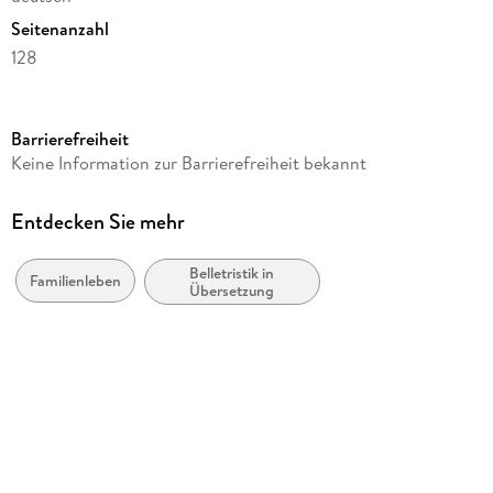
Seitenanzahl
128
Reihe
Suhrkamp Verlag
Barrierefreiheit
Autor/Autorin
Keine Information zur Barrierefreiheit bekannt
Florjan Lipuš
Übersetzung
Entdecken Sie mehr
Fabjan Hafner
Belletristik in
Verlag/Hersteller
Familienleben
Übersetzung
Suhrkamp
Originaltitel
Jalov Pelin
Produktart
gebunden
Gewicht
171 g