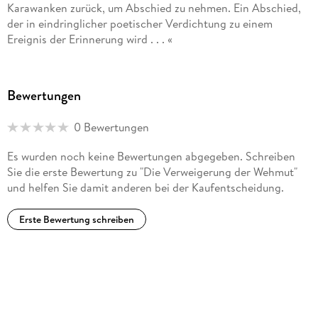
Karawanken zurück, um Abschied zu nehmen. Ein Abschied,
in Feistritz im Rosental/Bistrica v Rozu (Südkärnten).
der in eindringlicher poetischer Verdichtung zu einem
Ereignis der Erinnerung wird . . . «
Ralf Schnell, Der Tagesspiegel
Bewertungen
0 Bewertungen
Es wurden noch keine Bewertungen abgegeben. Schreiben
Sie die erste Bewertung zu "Die Verweigerung der Wehmut"
und helfen Sie damit anderen bei der Kaufentscheidung.
Erste Bewertung schreiben