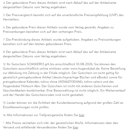
Der gebundene Preis dieses Artikels wird nach Ablauf des auf der Artikelseite
4
dargestellten Datums vom Verlag angehoben.
Der Preisvergleich bezieht sich auf die unverbindliche Preisempfehlung (UVP) des
5
Herstellers.
Der gebundene Preis dieses Artikels wurde vom Verlag gesenkt. Angaben zu
6
Preissenkungen beziehen sich auf den vorherigen Preis.
Die Preisbindung dieses Artikels wurde aufgehoben. Angaben zu Preissenkungen
7
beziehen sich auf den letzten gebundenen Preis.
Der gebundene Preis dieses Artikels wird nach Ablauf des auf der Artikelseite
8
dargestellten Datums vom Verlag angehoben.
Ihr Gutschein SOMMER13 gilt bis einschließlich 10.08.2026. Sie können den
12
Gutschein ausschließlich online einlösen unter www.hugendubel.de. Keine Bestellung
zur Abholung mit Zahlung in der Filiale möglich. Der Gutschein ist nicht gültig für
gesetzlich preisgebundene Artikel (deutschsprachige Bücher und eBooks) sowie für
preisgebundene Kalender, tolino shine (4016621130466), tolino select und das
Hugendubel Hörbuch Abo. Der Gutschein ist nicht mit anderen Gutscheinen und
Geschenkkarten kombinierbar. Eine Barauszahlung ist nicht möglich. Ein Weiterverkauf
und der Handel des Gutscheincodes sind nicht gestattet.
Leider können wir die Echtheit der Kundenbewertung aufgrund der großen Zahl an
15
Einzelbewertungen nicht prüfen.
Alle Informationen zur Tiefpreisgarantie finden Sie
hier
16
Alle Preise verstehen sich inkl. der gesetzlichen MwSt. Informationen über den
*
Versand und anfallende Versandkosten finden Sie
hier