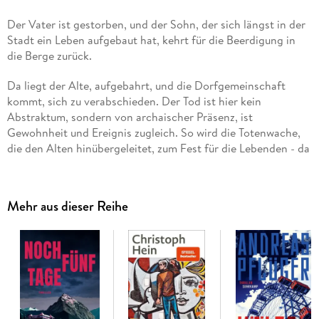
Der Vater ist gestorben, und der Sohn, der sich längst in der
Stadt ein Leben aufgebaut hat, kehrt für die Beerdigung in
die Berge zurück.
Da liegt der Alte, aufgebahrt, und die Dorfgemeinschaft
kommt, sich zu verabschieden. Der Tod ist hier kein
Abstraktum, sondern von archaischer Präsenz, ist
Gewohnheit und Ereignis zugleich. So wird die Totenwache,
die den Alten hinübergeleitet, zum Fest für die Lebenden - da
drängt sich alles zum Beten im Zimmer, wird aus dem
Speisekeller das Beste hervorgeholt, wo das Mahl sonst
sparsam ist, und schnipsen die Männer bald Papierkügelchen
Mehr aus dieser Reihe
nach den Frauen.
Florjan Lipus lässt die raue Liturgie eines Abschieds
aufwallen, der längst vollzogen ist und doch die Schrecken
einer kargen Kindheit in den Karawanken aufruft, in die der
Zweite Weltkrieg mit unerträglicher Härte sich eingetragen
hat. Trauer um den Toten und ein Fest fürs Leben fallen in