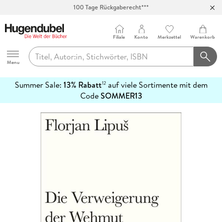
100 Tage Rückgaberecht***
Abholung in über 100 Filialen
Filiale
Konto
Merkzettel
Warenkorb
Hugendubel
Menu
Summer Sale:
13% Rabatt
auf viele Sortimente mit dem
12
mehr
Code
SOMMER13
erfahren