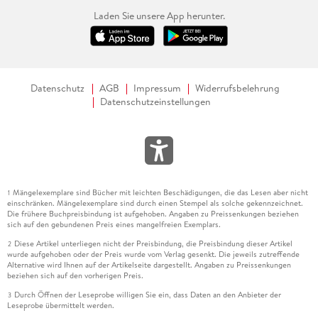
Laden Sie unsere App herunter.
Datenschutz
AGB
Impressum
Widerrufsbelehrung
Datenschutzeinstellungen
Mängelexemplare sind Bücher mit leichten Beschädigungen, die das Lesen aber nicht
1
einschränken. Mängelexemplare sind durch einen Stempel als solche gekennzeichnet.
Die frühere Buchpreisbindung ist aufgehoben. Angaben zu Preissenkungen beziehen
sich auf den gebundenen Preis eines mangelfreien Exemplars.
Diese Artikel unterliegen nicht der Preisbindung, die Preisbindung dieser Artikel
2
wurde aufgehoben oder der Preis wurde vom Verlag gesenkt. Die jeweils zutreffende
Alternative wird Ihnen auf der Artikelseite dargestellt. Angaben zu Preissenkungen
beziehen sich auf den vorherigen Preis.
Durch Öffnen der Leseprobe willigen Sie ein, dass Daten an den Anbieter der
3
Leseprobe übermittelt werden.