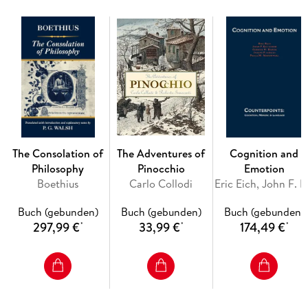
fiction.
The Consolation of
The Adventures of
Cognition and
Philosophy
Pinocchio
Emotion
Boethius
Carlo Collodi
Eric Eich
Buch (gebunden)
Buch (gebunden)
Buch (gebunden)
297,99 €
33,99 €
174,49 €
*
*
*