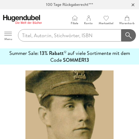
100 Tage Rückgaberecht***
Abholung in über 100 Filialen
Filiale
Konto
Merkzettel
Warenkorb
Hugendubel
Menu
Summer Sale:
13% Rabatt
auf viele Sortimente mit dem
12
mehr
Code
SOMMER13
erfahren