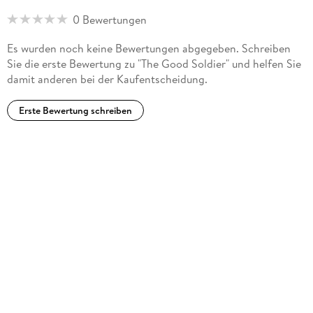
four novels about his experiences during the First World War.
0 Bewertungen
The Good Soldier is counted among the greatest works of
literature of the twentieth century.
Es wurden noch keine Bewertungen abgegeben. Schreiben
Sie die erste Bewertung zu "The Good Soldier" und helfen Sie
damit anderen bei der Kaufentscheidung.
Erste Bewertung schreiben