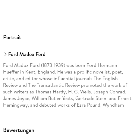
Portrait
Ford Madox Ford
Ford Madox Ford (1873-1939) was born Ford Hermann
Hueffer in Kent, England. He was a prolific novelist, poet,
critic, and editor whose influential journals The English
Review and The Transatlantic Review promoted the work of
such writers as Thomas Hardy, H. G. Wells, Joseph Conrad,
James Joyce, William Butler Yeats, Gertrude Stein, and Ernest
Hemingway, and debuted works of Ezra Pound, Wyndham
Lewis, and D. H. Lawrence. The Good Soldier was published
in 1915-the year Ford enlisted in the army where he served as
an infantry officer during the Battle of the Somme and at the
Bewertungen
Ypres Salient. Ford is also known for Parade's End, a series of