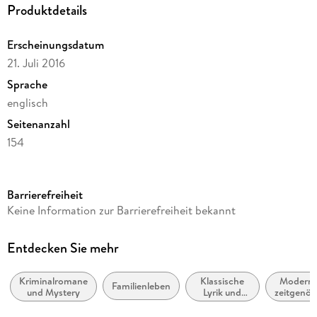
Produktdetails
Erscheinungsdatum
21. Juli 2016
Sprache
englisch
Seitenanzahl
154
Reihe
Oxford World's Classics
Barrierefreiheit
Autor/Autorin
Keine Information zur Barrierefreiheit bekannt
Ford Madox Ford
Verlag/Hersteller
Entdecken Sie mehr
Lulu.com
Kriminalromane
Klassische
Moderne
Produktart
Familienleben
und Mystery
Lyrik und
zeitgenös
gebunden
Dichtung
Belletris
(vor dem 20.
allgemei