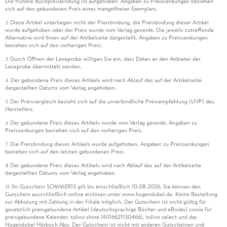
Die frühere Buchpreisbindung ist aufgehoben. Angaben zu Preissenkungen beziehen
sich auf den gebundenen Preis eines mangelfreien Exemplars.
Diese Artikel unterliegen nicht der Preisbindung, die Preisbindung dieser Artikel
2
wurde aufgehoben oder der Preis wurde vom Verlag gesenkt. Die jeweils zutreffende
Alternative wird Ihnen auf der Artikelseite dargestellt. Angaben zu Preissenkungen
beziehen sich auf den vorherigen Preis.
Durch Öffnen der Leseprobe willigen Sie ein, dass Daten an den Anbieter der
3
Leseprobe übermittelt werden.
Der gebundene Preis dieses Artikels wird nach Ablauf des auf der Artikelseite
4
dargestellten Datums vom Verlag angehoben.
Der Preisvergleich bezieht sich auf die unverbindliche Preisempfehlung (UVP) des
5
Herstellers.
Der gebundene Preis dieses Artikels wurde vom Verlag gesenkt. Angaben zu
6
Preissenkungen beziehen sich auf den vorherigen Preis.
Die Preisbindung dieses Artikels wurde aufgehoben. Angaben zu Preissenkungen
7
beziehen sich auf den letzten gebundenen Preis.
Der gebundene Preis dieses Artikels wird nach Ablauf des auf der Artikelseite
8
dargestellten Datums vom Verlag angehoben.
Ihr Gutschein SOMMER13 gilt bis einschließlich 10.08.2026. Sie können den
12
Gutschein ausschließlich online einlösen unter www.hugendubel.de. Keine Bestellung
zur Abholung mit Zahlung in der Filiale möglich. Der Gutschein ist nicht gültig für
gesetzlich preisgebundene Artikel (deutschsprachige Bücher und eBooks) sowie für
preisgebundene Kalender, tolino shine (4016621130466), tolino select und das
Hugendubel Hörbuch Abo. Der Gutschein ist nicht mit anderen Gutscheinen und