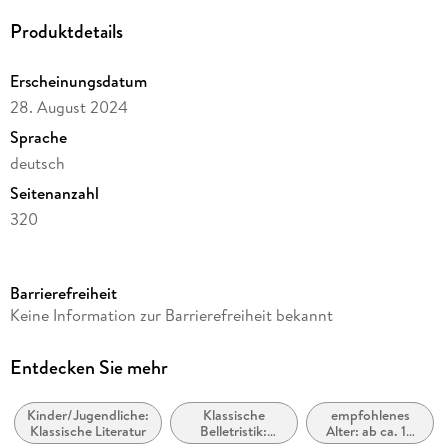
Produktdetails
Erscheinungsdatum
28. August 2024
Sprache
deutsch
Seitenanzahl
320
Altersempfehlung
von 12 bis 99 Jahren
Barrierefreiheit
Reihe
Keine Information zur Barrierefreiheit bekannt
Penguin Klassiker, 37
Autor/Autorin
Entdecken Sie mehr
Frances Hodgson Burnett
Kinder/Jugendliche:
Klassische
empfohlenes
Übersetzung
Klassische Literatur
Belletristik:
Alter: ab ca. 12
Felix Mayer
allgemein und
Jahre