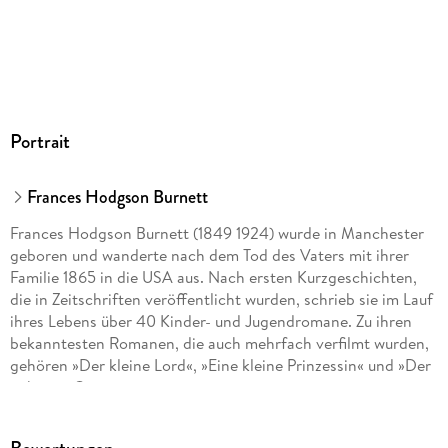
Herstelleradresse
Penguin Random House Verlagsgruppe GmbH, Neumarkter
Straße 28, 81673 München,
produktsicherheit@penguinrandomhouse.de
Portrait
Frances Hodgson Burnett
Frances Hodgson Burnett (1849 1924) wurde in Manchester
geboren und wanderte nach dem Tod des Vaters mit ihrer
Familie 1865 in die USA aus. Nach ersten Kurzgeschichten,
die in Zeitschriften veröffentlicht wurden, schrieb sie im Lauf
ihres Lebens über 40 Kinder- und Jugendromane. Zu ihren
bekanntesten Romanen, die auch mehrfach verfilmt wurden,
gehören »Der kleine Lord«, »Eine kleine Prinzessin« und »Der
geheime Garten«.