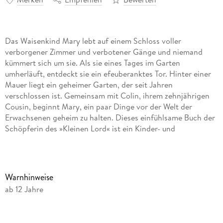
Das Waisenkind Mary lebt auf einem Schloss voller
verborgener Zimmer und verbotener Gänge und niemand
kümmert sich um sie. Als sie eines Tages im Garten
umherläuft, entdeckt sie ein efeuberanktes Tor. Hinter einer
Mauer liegt ein geheimer Garten, der seit Jahren
verschlossen ist. Gemeinsam mit Colin, ihrem zehnjährigen
Cousin, beginnt Mary, ein paar Dinge vor der Welt der
Erwachsenen geheim zu halten. Dieses einfühlsame Buch der
Schöpferin des »Kleinen Lord« ist ein Kinder- und
Jugendbuch-Klassiker voller Magie, hier als Schmuckausgabe
mit Goldprägung.
Warnhinweise
"Einer der schönsten und beständigsten Klassiker der
ab 12 Jahre
Kinderliteratur." New York Times
Jetzt in bibliophiler Ausstattung