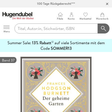
100 Tage Rückgaberecht***
Abholung in über 100 Filialen
Filiale
Konto
Merkzettel
Warenkorb
Hugendubel
Menu
Summer Sale:
13% Rabatt
auf viele Sortimente mit dem
12
mehr
Code
SOMMER13
erfahren
Band 37