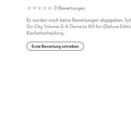
his industry peers and readers everywhere. In 2005
0 Bewertungen
release, codirected with Robert Rodriguez, Miller ad
résumé and introduced his characters to an entirel
Es wurden noch keine Bewertungen abgegeben. Schre
Sin City Volume 2: A Dame to Kill for (Deluxe Editi
Kaufentscheidung.
Erste Bewertung schreiben