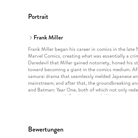
Portrait
Frank Miller
Frank Miller began his career in comics in the late 
Marvel Comics, creating what was essentially a cri
Daredevil that Miller gained notoriety, honed his sto
toward becoming a giant in the comics medium. Aft
samurai drama that seamlessly melded Japanese an
mainstream; and after that, the groundbreaking a
and Batman: Year One, both of which not only redefi
the industry itself. Finally able to fulfill his dream
Miller introduced Sin City in 1991. Readers responde
noir drama, creating an instant sales success. His
a telling of history's most glorious and underreport
1998. In 2001, Miller returned to the superhero ge
Bewertungen
Strikes Again. Frank Miller continues to push the m
matter previously untouched in comics, and his wor