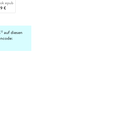
ok epub
99 €
%
auf diesen
12
incode: