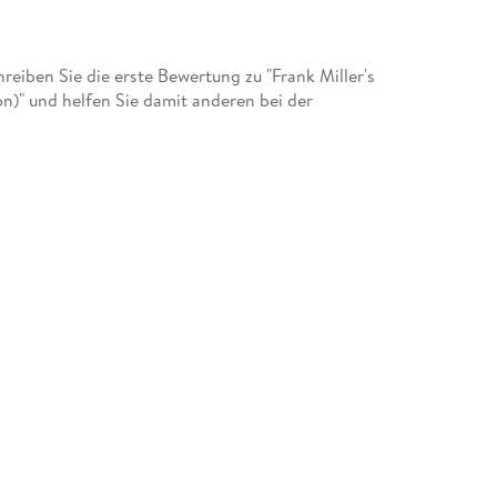
, with the hugely successful Sin City movie
ded a director's credit to his already impressive
y new legion of fans worldwide.
iben Sie die erste Bewertung zu "Frank Miller's
on)" und helfen Sie damit anderen bei der