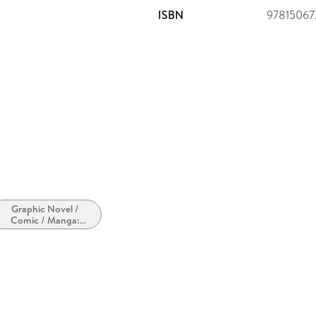
ISBN
9781506
Graphic Novel /
Comic / Manga:
Krimi, Mystery und
Thriller