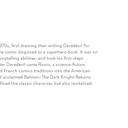
1970s, first drawing then writing Daredevil for
me comic disguised as a superhero book. It was on
rytelling abilities, and took his first steps
er Daredevil came Ronin, a science-fiction
d French comics traditions into the American
nd acclaimed Batman: The Dark Knight Returns
ned the classic character, but also revitalized
 of doing an all-out, straight-ahead crime series,
d enthusiastically to Miller's tough-as-leather
 multi-award-winning 300 series from Dark Horse,
ed battle, was brought to full-blooded life in
nre with the bestselling Batman: The Dark Knight
edium into new territories, exploring subject
k consistently receives the highest praise from