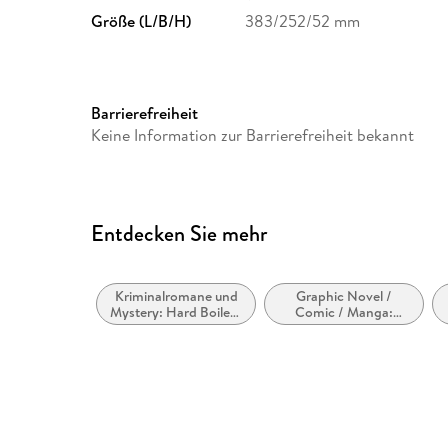
Größe (L/B/H)
383/252/52 mm
Barrierefreiheit
Keine Information zur Barrierefreiheit bekannt
Entdecken Sie mehr
Kriminalromane und
Graphic Novel /
Mystery: Hard Boiled,
Comic / Manga:
Roman noir
Inspiriert von oder
adaptiert von anderen
Medien