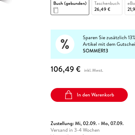
Fremdsprachige Bücher
Buch (gebunden)
Taschenbuch
eBo
n Lernhilfen
 Jugendbücher
eiber
Hörbuch Downloads im Bundle
cher
 Vergleich
 Puzzlezubehör
Lernen
New Adult
STABILO
26,49 €
21,
Taschenbücher
hilfen
hriller
 Backen
er
lender
Ratgeber
op
hriller
Romance
Sachbücher
Sparen Sie zusätzlich 13
precher:innen
Artikel mit dem Gutsche
Science Fiction
SOMMER13
Fremdsprachige Bücher
106,49 €
inkl. Mwst.
In den Warenkorb
Zustellung:
Mi, 02.09. - Mo, 07.09.
Versand in 3-4 Wochen