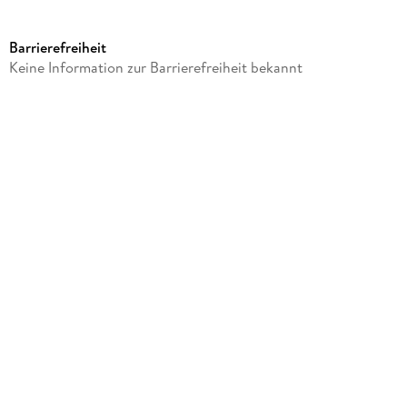
Reihe
Dark Horse Comics,U.S.
Barrierefreiheit
Autor/Autorin
Keine Information zur Barrierefreiheit bekannt
Frank Miller
Verlag/Hersteller
Turnaround Pub. Serv. Ltd
Produktart
gebunden
Gewicht
1858 g
Größe (L/B/H)
377/251/48 mm
ISBN
9781506728391