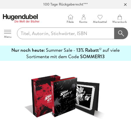
100 Tage Rückgaberecht***
Abholung in über 100 Filialen
Filiale
Konto
Merkzettel
Warenkorb
Hugendubel
Menu
Nur noch heute:
Summer Sale -
13% Rabatt
auf viele
12
mehr
Sortimente mit dem Code
SOMMER13
erfahren