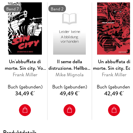
den bereitgestellten Bildern liegt bei Informazioni Editoriali,
I.E. S.r.l., oder beim Herausgeber oder demjenigen, der die
Band 7
Band 2
Genehmigung erteilt hat. Alle Rechte vorbehalten.
Un'abbuffata di
Il seme della
Un abbuffata di
morte. Sin city. Vol.
distruzione. Hellboy.
morte. Sin city. Edi
Frank Miller
3
30 years collection
Mike Mignola
variant. Vol. 3
Frank Miller
Buch (gebunden)
Buch (gebunden)
Buch (gebunden)
34,49 €
49,49 €
42,49 €
*
*
*
Produktdetails