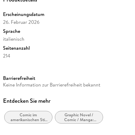
Erscheinungsdatum
26. Februar 2026
Sprache
italienisch
Seitenanzahl
214
Reihe
Classical US, 10
Barrierefreiheit
Autor/Autorin
Keine Information zur Barrierefreiheit bekannt
Frank Miller
Verlag/Hersteller
Entdecken Sie mehr
Star Comics
Comic im
Graphic Novel /
Produktart
amerikanischen Stil
Comic / Manga:
gebunden
bzw. Tradition
Krimi, Mystery und
Thriller
Gewicht