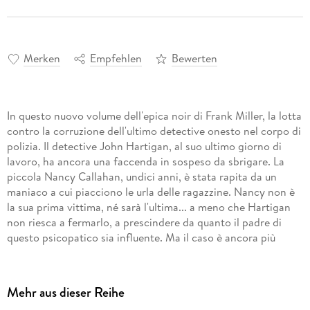
Merken
Empfehlen
Bewerten
In questo nuovo volume dell'epica noir di Frank Miller, la lotta
contro la corruzione dell'ultimo detective onesto nel corpo di
polizia. Il detective John Hartigan, al suo ultimo giorno di
lavoro, ha ancora una faccenda in sospeso da sbrigare. La
piccola Nancy Callahan, undici anni, è stata rapita da un
maniaco a cui piacciono le urla delle ragazzine. Nancy non è
la sua prima vittima, né sarà l'ultima... a meno che Hartigan
non riesca a fermarlo, a prescindere da quanto il padre di
questo psicopatico sia influente. Ma il caso è ancora più
marcio di quanto Hartigan immaginasse... se è possibile avere
giustizia a Sin City, quest'uomo inaugurerà la propria
pensione con la giustizia. Das Urheberrecht an
Mehr aus dieser Reihe
bibliographischen und produktbeschreibenden Daten und an