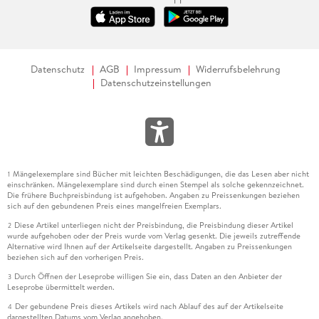
Datenschutz
AGB
Impressum
Widerrufsbelehrung
Datenschutzeinstellungen
Mängelexemplare sind Bücher mit leichten Beschädigungen, die das Lesen aber nicht
1
einschränken. Mängelexemplare sind durch einen Stempel als solche gekennzeichnet.
Die frühere Buchpreisbindung ist aufgehoben. Angaben zu Preissenkungen beziehen
sich auf den gebundenen Preis eines mangelfreien Exemplars.
Diese Artikel unterliegen nicht der Preisbindung, die Preisbindung dieser Artikel
2
wurde aufgehoben oder der Preis wurde vom Verlag gesenkt. Die jeweils zutreffende
Alternative wird Ihnen auf der Artikelseite dargestellt. Angaben zu Preissenkungen
beziehen sich auf den vorherigen Preis.
Durch Öffnen der Leseprobe willigen Sie ein, dass Daten an den Anbieter der
3
Leseprobe übermittelt werden.
Der gebundene Preis dieses Artikels wird nach Ablauf des auf der Artikelseite
4
dargestellten Datums vom Verlag angehoben.