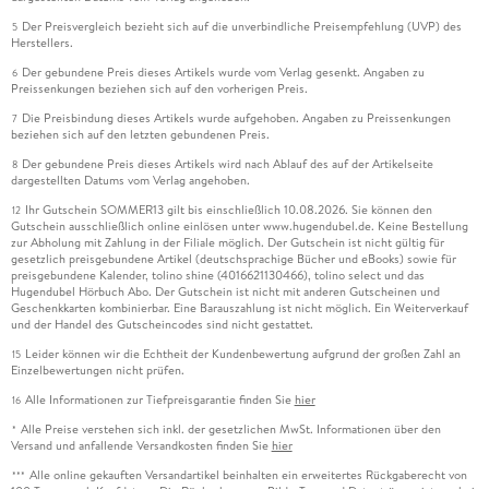
Der Preisvergleich bezieht sich auf die unverbindliche Preisempfehlung (UVP) des
5
Herstellers.
Der gebundene Preis dieses Artikels wurde vom Verlag gesenkt. Angaben zu
6
Preissenkungen beziehen sich auf den vorherigen Preis.
Die Preisbindung dieses Artikels wurde aufgehoben. Angaben zu Preissenkungen
7
beziehen sich auf den letzten gebundenen Preis.
Der gebundene Preis dieses Artikels wird nach Ablauf des auf der Artikelseite
8
dargestellten Datums vom Verlag angehoben.
Ihr Gutschein SOMMER13 gilt bis einschließlich 10.08.2026. Sie können den
12
Gutschein ausschließlich online einlösen unter www.hugendubel.de. Keine Bestellung
zur Abholung mit Zahlung in der Filiale möglich. Der Gutschein ist nicht gültig für
gesetzlich preisgebundene Artikel (deutschsprachige Bücher und eBooks) sowie für
preisgebundene Kalender, tolino shine (4016621130466), tolino select und das
Hugendubel Hörbuch Abo. Der Gutschein ist nicht mit anderen Gutscheinen und
Geschenkkarten kombinierbar. Eine Barauszahlung ist nicht möglich. Ein Weiterverkauf
und der Handel des Gutscheincodes sind nicht gestattet.
Leider können wir die Echtheit der Kundenbewertung aufgrund der großen Zahl an
15
Einzelbewertungen nicht prüfen.
Alle Informationen zur Tiefpreisgarantie finden Sie
hier
16
Alle Preise verstehen sich inkl. der gesetzlichen MwSt. Informationen über den
*
Versand und anfallende Versandkosten finden Sie
hier
Alle online gekauften Versandartikel beinhalten ein erweitertes Rückgaberecht von
***