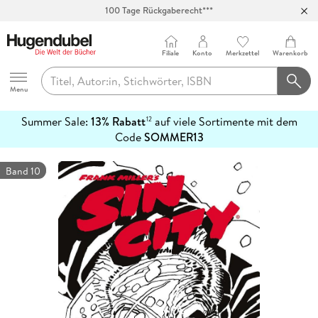
100 Tage Rückgaberecht***
Abholung in über 100 Filialen
Filiale
Konto
Merkzettel
Warenkorb
Hugendubel
Menu
Summer Sale:
13% Rabatt
auf viele Sortimente mit dem
12
mehr
Code
SOMMER13
erfahren
Band 10