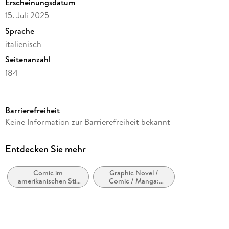
Erscheinungsdatum
15. Juli 2025
Sprache
italienisch
Seitenanzahl
184
Reihe
Classical US, 7
Barrierefreiheit
Autor/Autorin
Keine Information zur Barrierefreiheit bekannt
Frank Miller
Übersetzung
Entdecken Sie mehr
Daniele Brolli
Comic im
Graphic Novel /
Verlag/Hersteller
amerikanischen Stil
Comic / Manga:
Star Comics
bzw. Tradition
Krimi, Mystery und
Thriller
Produktart
gebunden