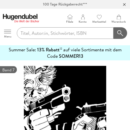
100 Tage Rückgaberecht***
Abholung in über 100 Filialen
Filiale
Konto
Merkzettel
Warenkorb
Hugendubel
Menu
Summer Sale:
13% Rabatt
auf viele Sortimente mit dem
12
mehr
Code
SOMMER13
erfahren
Band 7