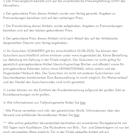
Der Preisvergleich bezieht sich auf die unverbindliche Preisempfehlung (UVP) des
5
Herstellers.
Der gebundene Preis dieses Artikels wurde vom Verlag gesenkt. Angaben zu
6
Preissenkungen beziehen sich auf den vorherigen Preis.
Die Preisbindung dieses Artikels wurde aufgehoben. Angaben zu Preissenkungen
7
beziehen sich auf den letzten gebundenen Preis.
Der gebundene Preis dieses Artikels wird nach Ablauf des auf der Artikelseite
8
dargestellten Datums vom Verlag angehoben.
Ihr Gutschein SOMMER13 gilt bis einschließlich 10.08.2026. Sie können den
12
Gutschein ausschließlich online einlösen unter www.hugendubel.de. Keine Bestellung
zur Abholung mit Zahlung in der Filiale möglich. Der Gutschein ist nicht gültig für
gesetzlich preisgebundene Artikel (deutschsprachige Bücher und eBooks) sowie für
preisgebundene Kalender, tolino shine (4016621130466), tolino select und das
Hugendubel Hörbuch Abo. Der Gutschein ist nicht mit anderen Gutscheinen und
Geschenkkarten kombinierbar. Eine Barauszahlung ist nicht möglich. Ein Weiterverkauf
und der Handel des Gutscheincodes sind nicht gestattet.
Leider können wir die Echtheit der Kundenbewertung aufgrund der großen Zahl an
15
Einzelbewertungen nicht prüfen.
Alle Informationen zur Tiefpreisgarantie finden Sie
hier
16
Alle Preise verstehen sich inkl. der gesetzlichen MwSt. Informationen über den
*
Versand und anfallende Versandkosten finden Sie
hier
Alle online gekauften Versandartikel beinhalten ein erweitertes Rückgaberecht von
***
100 Tagen nach Kaufdatum. Die Rücknahme von Bild-, Ton- und Datenträgern ist nur bei
noch versiegelter Ware möglich. Für in der Filiale gekaufte Artikel gilt ein