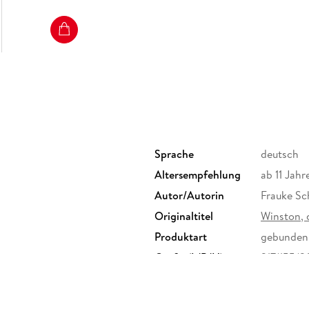
Sprache
deutsch
Altersempfehlung
ab 11 Jahr
Autor/Autorin
Frauke S
Originaltitel
Winston, 
Produktart
gebunden
Größe (L/B/H)
217/155/
Herstelleradresse
Loewe Ver
produktsi