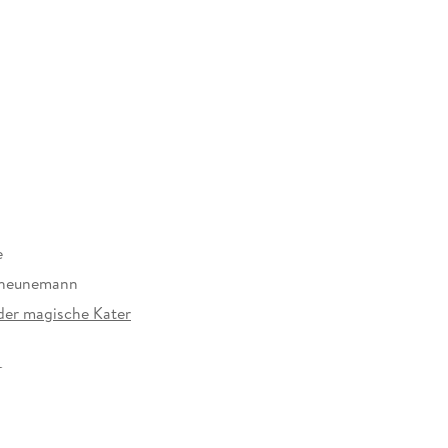
e
cheunemann
der magische Kater
30 mm
lag GmbH, Bühlstr. 4, 95463 Bindlach,
cherheit@loewe-verlag.de