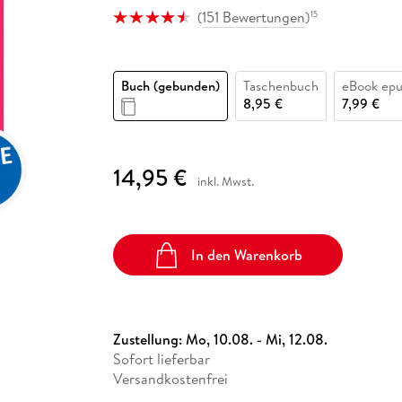
Fremdsprachige Bücher
n Lernhilfen
 Jugendbücher
eiber
Hörbuch Downloads im Bundle
(
151 Bewertungen
)
15
cher
 Vergleich
 Puzzlezubehör
Lernen
New Adult
STABILO
Taschenbücher
hilfen
hriller
 Backen
er
lender
Ratgeber
op
hriller
Romance
Buch (gebunden)
Taschenbuch
eBook ep
8,95 €
7,99 €
Sachbücher
precher:innen
Science Fiction
Fremdsprachige Bücher
14,95 €
inkl. Mwst.
In den Warenkorb
Zustellung:
Mo, 10.08. - Mi, 12.08.
Sofort lieferbar
Versandkostenfrei