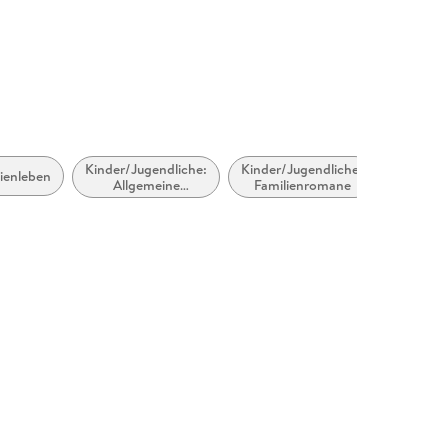
Kinder/Jugendliche:
Kinder/Jugendliche:
Katzen
lienleben
Allgemeine
Familienromane
als
Interessen: Katzen,
Haustie
inklusive
Großkatzen