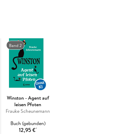
Wohnung einzieht, ist es aus mit der Ruhe: Ki
Probleme im Gepäck, und bevor sich Winston v
Kriminalfall . . . und kurz darauf - ach du hei
Hilfe! ! !
Die
Kinderbücher
rund um die
Freundschaft
z
deutschen
Katzen-Krimi-Preis 2013
ausgezeich
Band 2
Bestsellerautorin
Frauke Scheunemann
, bekann
Winston - Agent auf
leisen Pfoten
Frauke Scheunemann
Buch (gebunden)
12,95 €
*