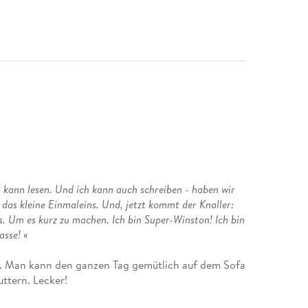
 kann lesen. Und ich kann auch schreiben - haben wir
 das kleine Einmaleins. Und, jetzt kommt der Knaller:
s. Um es kurz zu machen. Ich bin Super-Winston! Ich bin
asse! «
ton. Man kann den ganzen Tag gemütlich auf dem Sofa
uttern. Lecker!
rin einstellt, die mit ihrer Tochter in die