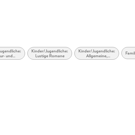
ugendliche:
Kinder/Jugendliche:
Kinder/Jugendliche:
Fami
ur- und
Lustige Romane
Allgemeine,
schichten
moderne und
zeitgenössische
Belletristik