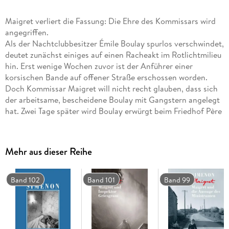
Maigret verliert die Fassung: Die Ehre des Kommissars wird
angegriffen.
Als der Nachtclubbesitzer Émile Boulay spurlos verschwindet,
deutet zunächst einiges auf einen Racheakt im Rotlichtmilieu
hin. Erst wenige Wochen zuvor ist der Anführer einer
korsischen Bande auf offener Straße erschossen worden.
Doch Kommissar Maigret will nicht recht glauben, dass sich
der arbeitsame, bescheidene Boulay mit Gangstern angelegt
hat. Zwei Tage später wird Boulay erwürgt beim Friedhof Père
Lachaise aufgefunden. Es dauerte eine ganze Weile, ehe
Maigret auf eine Spur stößt. Als er sie schließlich gefunden
hat, ist er vollkommen verblüfft und lässt dann seinen
Mehr aus dieser Reihe
Gefühlen endgültig freien Lauf. Maigrets 61. Fall spielt im 9.
Arrondissement von Paris.
Band 102
Band 101
Band 99