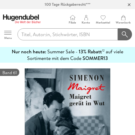
100 Tage Rückgaberecht***
Abholung in über 100 Filialen
Filiale
Konto
Merkzettel
Warenkorb
Hugendubel
Menu
Nur noch heute:
Summer Sale -
13% Rabatt
auf viele
12
mehr
Sortimente mit dem Code
SOMMER13
erfahren
Band 61