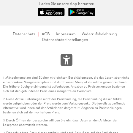
Laden Sie unsere App herunter.
Datenschutz
AGB
Impressum
Widerrufsbelehrung
Datenschutzeinstellungen
Mängelexemplare sind Bücher mit leichten Beschädigungen, die das Lesen aber nicht
1
einschränken. Mängelexemplare sind durch einen Stempel als solche gekennzeichnet.
Die frühere Buchpreisbindung ist aufgehoben. Angaben zu Preissenkungen beziehen
sich auf den gebundenen Preis eines mangelfreien Exemplars.
Diese Artikel unterliegen nicht der Preisbindung, die Preisbindung dieser Artikel
2
wurde aufgehoben oder der Preis wurde vom Verlag gesenkt. Die jeweils zutreffende
Alternative wird Ihnen auf der Artikelseite dargestellt. Angaben zu Preissenkungen
beziehen sich auf den vorherigen Preis.
Durch Öffnen der Leseprobe willigen Sie ein, dass Daten an den Anbieter der
3
Leseprobe übermittelt werden.
Der gebundene Preis dieses Artikels wird nach Ablauf des auf der Artikelseite
4