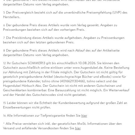
dargestellten Datums vom Verlag angehoben.
Der Preisvergleich bezieht sich auf die unverbindliche Preisempfehlung (UVP) des
5
Herstellers.
Der gebundene Preis dieses Artikels wurde vom Verlag gesenkt. Angaben zu
6
Preissenkungen beziehen sich auf den vorherigen Preis.
Die Preisbindung dieses Artikels wurde aufgehoben. Angaben zu Preissenkungen
7
beziehen sich auf den letzten gebundenen Preis.
Der gebundene Preis dieses Artikels wird nach Ablauf des auf der Artikelseite
8
dargestellten Datums vom Verlag angehoben.
Ihr Gutschein SOMMER13 gilt bis einschließlich 10.08.2026. Sie können den
12
Gutschein ausschließlich online einlösen unter www.hugendubel.de. Keine Bestellung
zur Abholung mit Zahlung in der Filiale möglich. Der Gutschein ist nicht gültig für
gesetzlich preisgebundene Artikel (deutschsprachige Bücher und eBooks) sowie für
preisgebundene Kalender, tolino shine (4016621130466), tolino select und das
Hugendubel Hörbuch Abo. Der Gutschein ist nicht mit anderen Gutscheinen und
Geschenkkarten kombinierbar. Eine Barauszahlung ist nicht möglich. Ein Weiterverkauf
und der Handel des Gutscheincodes sind nicht gestattet.
Leider können wir die Echtheit der Kundenbewertung aufgrund der großen Zahl an
15
Einzelbewertungen nicht prüfen.
Alle Informationen zur Tiefpreisgarantie finden Sie
hier
16
Alle Preise verstehen sich inkl. der gesetzlichen MwSt. Informationen über den
*
Versand und anfallende Versandkosten finden Sie
hier