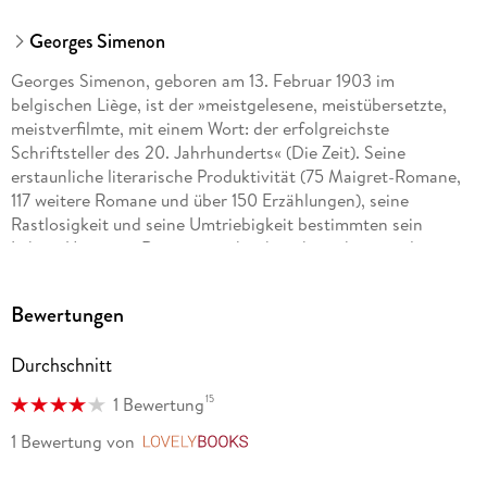
Georges Simenon
Georges Simenon, geboren am 13. Februar 1903 im
belgischen Liège, ist der »meistgelesene, meistübersetzte,
meistverfilmte, mit einem Wort: der erfolgreichste
Schriftsteller des 20. Jahrhunderts« (Die Zeit). Seine
erstaunliche literarische Produktivität (75 Maigret-Romane,
117 weitere Romane und über 150 Erzählungen), seine
Rastlosigkeit und seine Umtriebigkeit bestimmten sein
Leben: Um einen Roman zu schreiben, brauchte er selten
länger als zehn Tage, er bereiste die halbe Welt, war zweimal
verheiratet und unterhielt Verhältnisse mit unzähligen
Bewertungen
Frauen. 1929 schuf er seine bekannteste Figur, die ihn reich
und weltberühmt machte: Kommissar Maigret. Aber Simenon
Durchschnitt
war nicht zufrieden, er sehnte sich nach dem »großen«
Roman ohne jedes Verbrechen, der die Leser nur durch
15
1 Bewertung
psychologische Spannung in seinen Bann ziehen sollte. Seine
Romane ohne Maigret erschienen ab 1931. Sie waren zwar
1 Bewertung
von
LovelyBooks
weniger erfolgreich als die Krimis mit dem Pfeife rauchenden