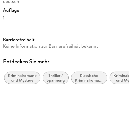
deutsch
Auflage
1
Seitenanzahl
198
Barrierefreiheit
Reihe
Keine Information zur Barrierefreiheit bekannt
Maigret, 61
Autor/Autorin
Entdecken Sie mehr
Georges Simenon
Kriminalromane
Thriller /
Klassische
Kriminalr
Übersetzung
und Mystery
Spannung
Kriminalromane
und Myst
Hansjürgen Wille, Barbara Klau, Svenja Tengs, Hansjurgen
und Mystery
Cosy Mys
Wille
Verlag/Hersteller
Kampa Verlag
Originaltitel
La colere de Maigret
Originalsprache