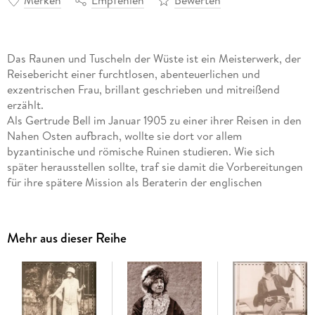
Merken
Empfehlen
Bewerten
Das Raunen und Tuscheln der Wüste ist ein Meisterwerk, der
Reisebericht einer furchtlosen, abenteuerlichen und
exzentrischen Frau, brillant geschrieben und mitreißend
erzählt.
Als Gertrude Bell im Januar 1905 zu einer ihrer Reisen in den
Nahen Osten aufbrach, wollte sie dort vor allem
byzantinische und römische Ruinen studieren. Wie sich
später herausstellen sollte, traf sie damit die Vorbereitungen
für ihre spätere Mission als Beraterin der englischen
Regierung, bei der es um die Neuaufteilung des Nahen
Ostens ging. Mit ihrer Karawane und einigen wenigen
einheimischen Bediensteten drang sie in den Wüsten und
Mehr aus dieser Reihe
Bergen Syriens, Palästinas und des Libanon in Gebiete vor,
die vor ihr noch kaum ein Europäer, geschweige denn eine
Frau betreten hatte. Selbstbewusst suchte sie den Kontakt zu
Scheichs und Stammesführern, unter deren Schutz es ihr
gelang, zwischen den rivalisierenden Stämmen hin und her zu