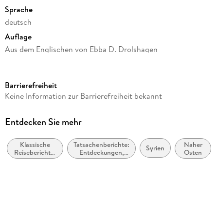
Sprache
deutsch
Auflage
Aus dem Englischen von Ebba D. Drolshagen
Seitenanzahl
309
Barrierefreiheit
Reihe
Keine Information zur Barrierefreiheit bekannt
Die kühne Reisende
Autor/Autorin
Entdecken Sie mehr
Gertrude Bell
Klassische
Tatsachenberichte:
Naher
Herausgegeben von
Syrien
Reiseberichte,
Entdeckungen,
Osten
Susanne Gretter
Reiseliteratur
Geschichte,
Wissenschaft
Übersetzung
Ebba D. Drolshagen
Verlag/Hersteller
Edition Erdmann