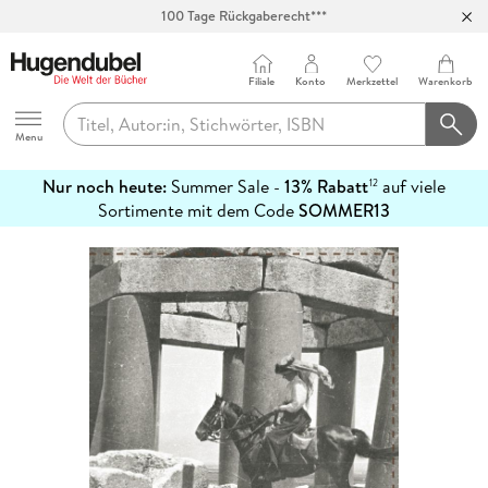
100 Tage Rückgaberecht***
Abholung in über 100 Filialen
Filiale
Konto
Merkzettel
Warenkorb
Hugendubel
Menu
Nur noch heute:
Summer Sale -
13% Rabatt
auf viele
12
mehr
Sortimente mit dem Code
SOMMER13
erfahren