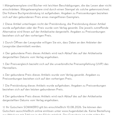
Mängelexemplare sind Bücher mit leichten Beschädigungen, die das Lesen aber nicht
1
einschränken. Mängelexemplare sind durch einen Stempel als solche gekennzeichnet.
Die frühere Buchpreisbindung ist aufgehoben. Angaben zu Preissenkungen beziehen
sich auf den gebundenen Preis eines mangelfreien Exemplars.
Diese Artikel unterliegen nicht der Preisbindung, die Preisbindung dieser Artikel
2
wurde aufgehoben oder der Preis wurde vom Verlag gesenkt. Die jeweils zutreffende
Alternative wird Ihnen auf der Artikelseite dargestellt. Angaben zu Preissenkungen
beziehen sich auf den vorherigen Preis.
Durch Öffnen der Leseprobe willigen Sie ein, dass Daten an den Anbieter der
3
Leseprobe übermittelt werden.
Der gebundene Preis dieses Artikels wird nach Ablauf des auf der Artikelseite
4
dargestellten Datums vom Verlag angehoben.
Der Preisvergleich bezieht sich auf die unverbindliche Preisempfehlung (UVP) des
5
Herstellers.
Der gebundene Preis dieses Artikels wurde vom Verlag gesenkt. Angaben zu
6
Preissenkungen beziehen sich auf den vorherigen Preis.
Die Preisbindung dieses Artikels wurde aufgehoben. Angaben zu Preissenkungen
7
beziehen sich auf den letzten gebundenen Preis.
Der gebundene Preis dieses Artikels wird nach Ablauf des auf der Artikelseite
8
dargestellten Datums vom Verlag angehoben.
Ihr Gutschein SOMMER13 gilt bis einschließlich 10.08.2026. Sie können den
12
Gutschein ausschließlich online einlösen unter www.hugendubel.de. Keine Bestellung
zur Abholung mit Zahlung in der Filiale möglich. Der Gutschein ist nicht gültig für