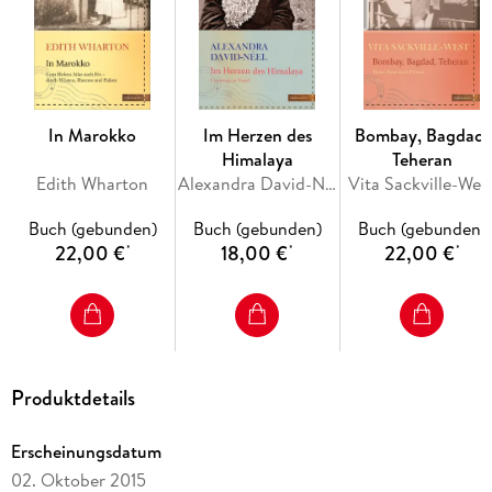
reisen. Sie lauschte den Geschichten von Scharfhirten, saß
mit Soldaten am Lagerfeuer, in den schwarzen Zelten der
Beduinen und den Besuchszimmern der Drusen. Sie
überschritt geographische und soziale Grenzen, setzte
Konventionen außer Kraft, denn die englischen Frauen sind
sonderbar. Auf der einen Seite sind sie vermutlich die
In Marokko
Im Herzen des
Bombay, Bagdad,
größten Sklavinnen der Konventionalität. Wenn sie aber
Himalaya
Teheran
einmal damit gebrochen haben, dann richtig, als wollten sie
Edith Wharton
Alexandra David-Néel
Vita Sackville-Wes
sich rächen. So stand es 1907 in einer Rezension dieses
Buches in der New York Times.
Buch (gebunden)
Buch (gebunden)
Buch (gebunden)
22,00 €
18,00 €
22,00 €
*
*
*
Produktdetails
Erscheinungsdatum
02. Oktober 2015