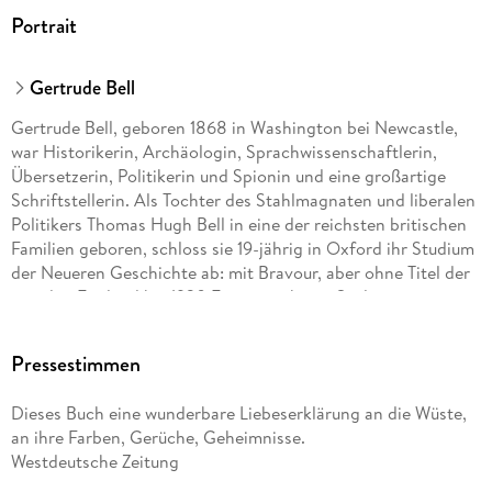
Portrait
Gertrude Bell
Gertrude Bell, geboren 1868 in Washington bei Newcastle,
war Historikerin, Archäologin, Sprachwissenschaftlerin,
Übersetzerin, Politikerin und Spionin und eine großartige
Schriftstellerin. Als Tochter des Stahlmagnaten und liberalen
Politikers Thomas Hugh Bell in eine der reichsten britischen
Familien geboren, schloss sie 19-jährig in Oxford ihr Studium
der Neueren Geschichte ab: mit Bravour, aber ohne Titel der
stand in England bis 1920 Frauen nicht zu. Sie lernte
Arabisch, Persisch und Türkisch und begann ab 1892 den
Orient zu bereisen. Von 1915 bis 1925 hatte die Königin der
Pressestimmen
Wüste als Beraterin von Winston Churchill eine Schlüsselrolle
in der Neuordnung des gesamten Nahen Ostens inne. Über
Dieses Buch eine wunderbare Liebeserklärung an die Wüste,
ihre Reisen nach Persien, Syrien, Ira und Palästina schrieb sie
an ihre Farben, Gerüche, Geheimnisse.
zahlreiche und sehr erfolgreiche Bücher. Sie starb mit 58
Westdeutsche Zeitung
Jahren in Bagdad.