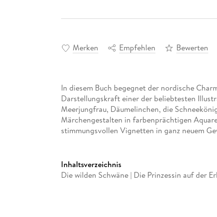
Merken
Empfehlen
Bewerten
In diesem Buch begegnet der nordische Char
Darstellungskraft einer der beliebtesten Illust
Meerjungfrau, Däumelinchen, die Schneekönigi
Märchengestalten in farbenprächtigen Aquare
stimmungsvollen Vignetten in ganz neuem Ge
Inhaltsverzeichnis
Die wilden Schwäne | Die Prinzessin auf der Er
Das hässliche junge Entlein | Däumelinchen | 
Die Nachtigall | Die roten Schuhe | Der Paradi
Die Glocke | Was die Distel erlebte | Der Gärtn