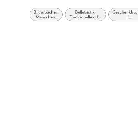
Bilderbücher:
Belletristik:
Geschenkbüc
Menschen,
Traditionelle oder
/
Figuren,
kulturelle und
Geschenkarti
Charaktere
wahre
Geschichten und
Nacherzählungen