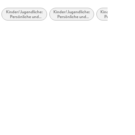
Kinder/Jugendliche:
Kinder/Jugendliche:
Kinder/Jugendlich
Persönliche und
Persönliche und
Persönliche und
soziale Themen:
soziale Themen:
soziale Themen:
Selbstwahrnehmung
Emotionen,
Familien und
und
Stimmungen,
Familienmitgliede
Selbstwertgefühl
Gefühle und
Verhaltensweisen