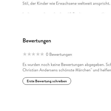
Stil, der Kinder wie Erwachsene weltweit anspricht.
In ihren mittlerweile über 40 Büchern vermittelt si
Zugang zur Natur sowie zu sozialen Themen. Darüber
Naturschutzorganisationen ein. Webseite: www. dan
@danieladrescher_studio
Bewertungen
0 Bewertungen
Es wurden noch keine Bewertungen abgegeben. Schr
Christian Andersens schönste Märchen" und helfen
Erste Bewertung schreiben