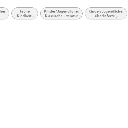
her
Frühe
Kinder/Jugendliche:
Kinder/Jugendliche:
Kindheit:
Klassische Literatur
überlieferte ,
kel
Menschen,
traditionelle
die uns
Geschichten
helfen