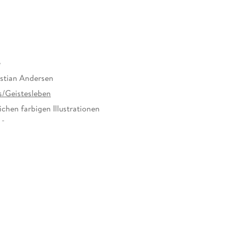
| Die Lichter | Ein Blatt vom Himmel
e
stian Andersen
/Geistesleben
ichen farbigen Illustrationen
20 mm
51300