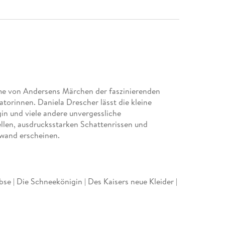
me von Andersens Märchen der faszinierenden
ratorinnen. Daniela Drescher lässt die kleine
n und viele andere unvergessliche
llen, ausdrucksstarken Schattenrissen und
wand erscheinen.
bse | Die Schneekönigin | Des Kaisers neue Kleider |
Die Blumen der kleinen Ida | Der Wandergefährte |
esgarten | Die kleine Meerjungfrau | Das Feuerzeug |
er und die Herrschaft | Der standhafte Zinnsoldat |