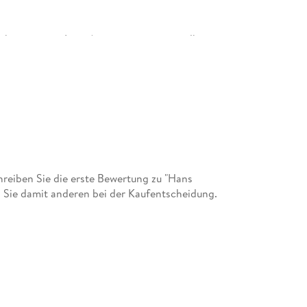
e ihren jungen Leser*innen einen unmittelbaren
 hinaus setzt sie sich regelmäßig für
ieladrescher. de Instagram:
eiben Sie die erste Bewertung zu "Hans
 Sie damit anderen bei der Kaufentscheidung.