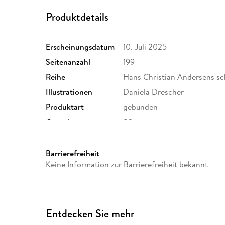
Produktdetails
Erscheinungsdatum
10. Juli 2025
Seitenanzahl
199
Reihe
Hans Christian Andersens s
Illustrationen
Daniela Drescher
Produktart
gebunden
Gewicht
836 g
Sonstiges
HALBLN
Herstelleradresse
Freies Geistesleben & Urach
Barrierefreiheit
70190 Stuttgart, Produktsic
Keine Information zur Barrierefreiheit bekannt
Entdecken Sie mehr