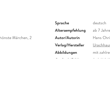
Der Schweinehirt | Wer war die Glu cklichste? 
Sprache
deutsch
Altersempfehlung
ab 7 Jahr
chönste Märchen, 2
Autor/Autorin
Hans Chri
Verlag/Hersteller
Urachhaus
Abbildungen
mit zahlre
Größe (L/B/H)
269/212/
ISBN
97838251
haus GmbH, Landhausstr. 82,
herheit, info@geistesleben.com