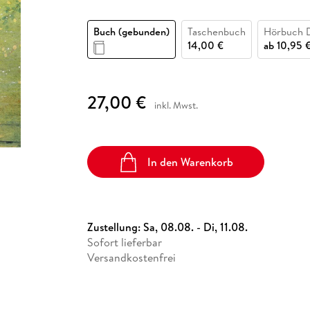
Fremdsprachige Bücher
n Lernhilfen
 Jugendbücher
eiber
Hörbuch Downloads im Bundle
cher
 Vergleich
 Puzzlezubehör
Lernen
New Adult
STABILO
Taschenbücher
Buch (gebunden)
Taschenbuch
Hörbuch 
hilfen
hriller
 Backen
er
lender
Ratgeber
14,00 €
ab
10,95 
op
hriller
Romance
Sachbücher
27,00 €
precher:innen
Science Fiction
inkl. Mwst.
Fremdsprachige Bücher
In den Warenkorb
Zustellung:
Sa, 08.08. - Di, 11.08.
Sofort lieferbar
Versandkostenfrei