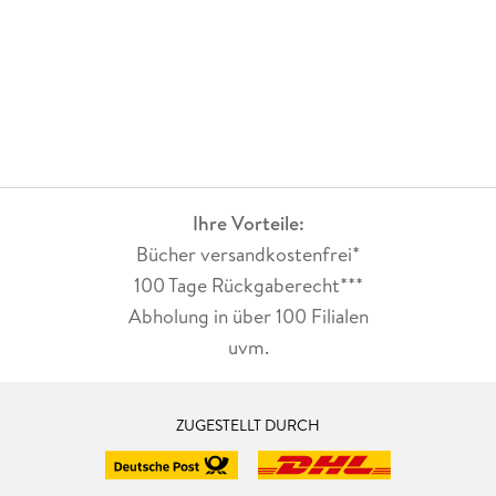
Schloss Charlottenburg, Schlossgarten 194
Berliner Sammlungen, Museum Berggruen 196
Sammlung Scharf-Gerstenberg, Bröhan-Museum 197
Käthe-Kollwitz-Museum 197
Funkturm, Messe Berlin 198
Industriedenkmäler 200
Olympiastadion 202
Berliner Fußball 204
Berliner Kieze 206
Ihre Vorteile:
Bücher versandkostenfrei*
PANKOW, PRENZLAUER BERG
208
Rund um den Kollwitzplatz 210
100 Tage Rückgaberecht***
Junge Kunst 212
Abholung in über 100 Filialen
Synagoge Rykestraße 214
uvm.
Jüdisches Berlin 216
Jüdischer Friedhof Weißensee 218
Kulturbrauerei 220
Currywurst eine Berliner Erfindung 222
ZUGESTELLT DURCH
Döner & Falafel 223
Mauerpark 224