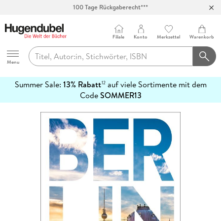
100 Tage Rückgaberecht***
Abholung in über 100 Filialen
Filiale
Konto
Merkzettel
Warenkorb
Hugendubel
Menu
Summer Sale:
13% Rabatt
auf viele Sortimente mit dem
12
mehr
Code
SOMMER13
erfahren