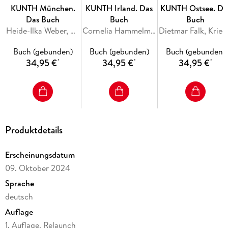
durch die Stadt ein und offenbart deren ganze
KUNTH München.
KUNTH Irland. Das
KUNTH Ostsee. Da
Vielschichtigkeit in brillanten Farbbildern und informativen
Das Buch
Buch
Buch
Texten.
Heide-Ilka Weber, Stefanie Schuhmacher
Cornelia Hammelmann, Anke Benstem, Robert Fischer, Stefan Jordan, Gerhard von Kapff
Dietmar Falk, Kr
Buch (gebunden)
Buch (gebunden)
Buch (gebunden)
34,95 €
34,95 €
34,95 €
Inhaltsverzeichnis
*
*
*
BERLINS HISTORISCHE MITTE
18
Pariser Platz 20
Brandenburger Tor 22
DZ-Bank-Gebäude 24
Akademie der Künste 26
Produktdetails
Das Adlon 28
Unter den Linden 30
Humboldt-Universität 32
Erscheinungsdatum
Brüder Humboldt 33
09. Oktober 2024
Jacob-und-Wilhelm-Grimm-Zentrum 34
Sprache
Neue Wache 36
deutsch
Zeughaus, Deutsches Historisches Museum 38
Bebelplatz, Alte Bibliothek, Hedwigskathedrale 40
Auflage
Deutsche Staatsoper 42
1. Auflage, Relaunch