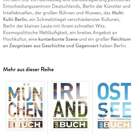
Entscheidungszentrum Deutschlands, Berlin der Künstler und
Intellektuellen, der großen Bühnen und Museen, das
Multi-
Kulti-Berlin
, ein Schmelztiegel verschiedenster Kulturen,
Berlin der kleinen Leute mit ihrem schnellen Witz.
Kosmopolitische Weltläufigkeit, ein breites Angebot an
Hochkultur, eine
kunterbunte Szene
und ein großer
Reichtum
an Zeugnissen aus Geschichte und Gegenwart
haben Berlin
zu einem der beliebtesten europäischen Städtereiseziele
gemacht. Durch diese quirlige Metropole an der Spree führt
unser prächtige KUNTH-Bildband "Berlin. Das Buch".
Mehr aus dieser Reihe
+ Bildband mit ausdrucksstarken Fotografien
+ informative Texte zu Kultur, Sehenswürdigkeiten und
Highlights
+ Wissenswertes zu Stadtbewohnern sowie spannende
Hintergrundinformationen in Themenkästen und auf
Themenseiten
+ Inspiration für die Reise
Das KUNTH BERLIN BUCH lädt zu einer faszinierenden Reise