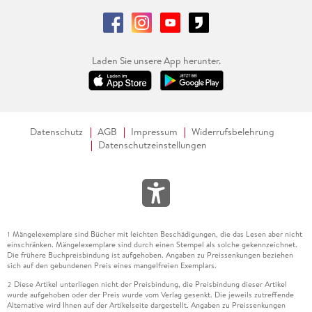
Flughafen Tempelhof 264
Tempelhofer Feld 266
AUSSERHALB DER ZENTREN
268
Laden Sie unsere App herunter.
Schloss Glienicke 270
Havel und Havelseen, Pfaueninsel 272
Strandbad Wannsee 274
Grunewald 276
Siedlungen der Berliner Moderne 278
Datenschutz
AGB
Impressum
Widerrufsbelehrung
Datenschutzeinstellungen
Spandau 280
Gedenkstätte
Berlin-Hohenschönhausen 282
Köpenick 284
Register 286
Mängelexemplare sind Bücher mit leichten Beschädigungen, die das Lesen aber nicht
1
Bildnachweis/Impressum 288
einschränken. Mängelexemplare sind durch einen Stempel als solche gekennzeichnet.
Die frühere Buchpreisbindung ist aufgehoben. Angaben zu Preissenkungen beziehen
sich auf den gebundenen Preis eines mangelfreien Exemplars.
Diese Artikel unterliegen nicht der Preisbindung, die Preisbindung dieser Artikel
2
wurde aufgehoben oder der Preis wurde vom Verlag gesenkt. Die jeweils zutreffende
Alternative wird Ihnen auf der Artikelseite dargestellt. Angaben zu Preissenkungen