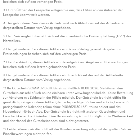
beziehen sich auf den vorherigen Preis.
Durch Öffnen der Leseprobe willigen Sie ein, dass Daten an den Anbieter der
3
Leseprobe übermittelt werden.
Der gebundene Preis dieses Artikels wird nach Ablauf des auf der Artikelseite
4
dargestellten Datums vom Verlag angehoben.
Der Preisvergleich bezieht sich auf die unverbindliche Preisempfehlung (UVP) des
5
Herstellers.
Der gebundene Preis dieses Artikels wurde vom Verlag gesenkt. Angaben zu
6
Preissenkungen beziehen sich auf den vorherigen Preis.
Die Preisbindung dieses Artikels wurde aufgehoben. Angaben zu Preissenkungen
7
beziehen sich auf den letzten gebundenen Preis.
Der gebundene Preis dieses Artikels wird nach Ablauf des auf der Artikelseite
8
dargestellten Datums vom Verlag angehoben.
Ihr Gutschein SOMMER13 gilt bis einschließlich 10.08.2026. Sie können den
12
Gutschein ausschließlich online einlösen unter www.hugendubel.de. Keine Bestellung
zur Abholung mit Zahlung in der Filiale möglich. Der Gutschein ist nicht gültig für
gesetzlich preisgebundene Artikel (deutschsprachige Bücher und eBooks) sowie für
preisgebundene Kalender, tolino shine (4016621130466), tolino select und das
Hugendubel Hörbuch Abo. Der Gutschein ist nicht mit anderen Gutscheinen und
Geschenkkarten kombinierbar. Eine Barauszahlung ist nicht möglich. Ein Weiterverkauf
und der Handel des Gutscheincodes sind nicht gestattet.
Leider können wir die Echtheit der Kundenbewertung aufgrund der großen Zahl an
15
Einzelbewertungen nicht prüfen.