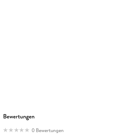
ISBN
9783141158168
Herstelleradresse
Westermann Bildungsmedien Verlag GmbH, Georg-
Westermann-Allee 66, 38104 Braunschweig,
Produktsicherheit, service@westermann.de
Bewertungen
0 Bewertungen