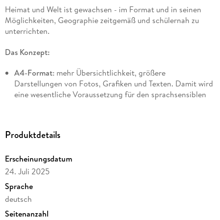
Heimat und Welt ist gewachsen - im Format und in seinen
Möglichkeiten, Geographie zeitgemäß und schülernah zu
unterrichten.
Das Konzept:
A4-Format
: mehr Übersichtlichkeit, größere
Darstellungen von Fotos, Grafiken und Texten. Damit wird
eine wesentliche Voraussetzung für den sprachsensiblen
Unterricht erfüllt.
Der Erwerb und die Festigung der Kompetenzen erfolgen
über die Bearbeitung der
vielfältigen
und
thematisch
Produktdetails
vorstrukturierten
Materialien
.
Die kleinschrittigen und
kompetenzorientierten Aufgaben
Erscheinungsdatum
unterstützen beim Kompetenzerwerb und sorgen für einen
24. Juli 2025
nachhaltigen (Lern-) Erfolg.
Sprache
Begleitet werden die Materialien von einem
der Altersstufe
deutsch
optimal
angepassten
und klar strukturierten
Seitenanzahl
Schulbuchtext
.