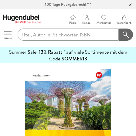
100 Tage Rückgaberecht***
Abholung in über 100 Filialen
Filiale
Konto
Merkzettel
Warenkorb
Hugendubel
Menu
Summer Sale:
13% Rabatt
auf viele Sortimente mit dem
12
mehr
Code
SOMMER13
erfahren