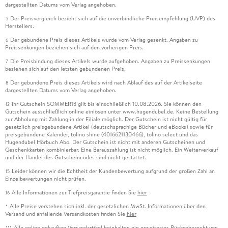
dargestellten Datums vom Verlag angehoben.
Der Preisvergleich bezieht sich auf die unverbindliche Preisempfehlung (UVP) des
5
Herstellers.
Der gebundene Preis dieses Artikels wurde vom Verlag gesenkt. Angaben zu
6
Preissenkungen beziehen sich auf den vorherigen Preis.
Die Preisbindung dieses Artikels wurde aufgehoben. Angaben zu Preissenkungen
7
beziehen sich auf den letzten gebundenen Preis.
Der gebundene Preis dieses Artikels wird nach Ablauf des auf der Artikelseite
8
dargestellten Datums vom Verlag angehoben.
Ihr Gutschein SOMMER13 gilt bis einschließlich 10.08.2026. Sie können den
12
Gutschein ausschließlich online einlösen unter www.hugendubel.de. Keine Bestellung
zur Abholung mit Zahlung in der Filiale möglich. Der Gutschein ist nicht gültig für
gesetzlich preisgebundene Artikel (deutschsprachige Bücher und eBooks) sowie für
preisgebundene Kalender, tolino shine (4016621130466), tolino select und das
Hugendubel Hörbuch Abo. Der Gutschein ist nicht mit anderen Gutscheinen und
Geschenkkarten kombinierbar. Eine Barauszahlung ist nicht möglich. Ein Weiterverkauf
und der Handel des Gutscheincodes sind nicht gestattet.
Leider können wir die Echtheit der Kundenbewertung aufgrund der großen Zahl an
15
Einzelbewertungen nicht prüfen.
Alle Informationen zur Tiefpreisgarantie finden Sie
hier
16
Alle Preise verstehen sich inkl. der gesetzlichen MwSt. Informationen über den
*
Versand und anfallende Versandkosten finden Sie
hier
Alle online gekauften Versandartikel beinhalten ein erweitertes Rückgaberecht von
***