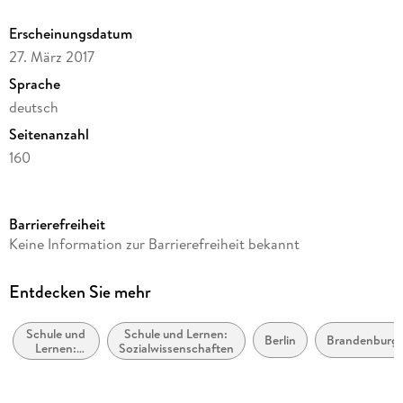
Erscheinungsdatum
27. März 2017
Sprache
deutsch
Seitenanzahl
160
Reihe
Heimat und Welt
Barrierefreiheit
Verlag/Hersteller
Keine Information zur Barrierefreiheit bekannt
Westermann Schulbuch
Produktart
Entdecken Sie mehr
gebunden
Schule und
Schule und Lernen:
Schulfach
Berlin
Brandenburg
Lernen:
Sozialwissenschaften
Erdkunde, Geographie
Geographie
Schulbuch-Region