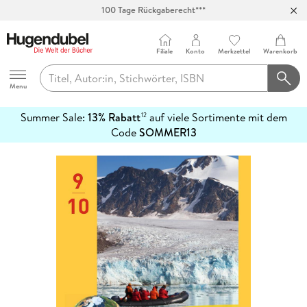
100 Tage Rückgaberecht***
Abholung in über 100 Filialen
Filiale
Konto
Merkzettel
Warenkorb
Hugendubel
Menu
Summer Sale:
13% Rabatt
auf viele Sortimente mit dem
12
mehr
Code
SOMMER13
erfahren