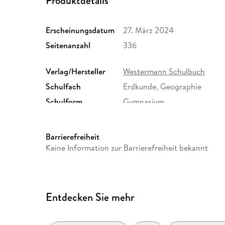
Produktdetails
Erscheinungsdatum
27. März 2024
Seitenanzahl
336
Verlag/Hersteller
Westermann Schulbuch
Schulfach
Erdkunde, Geographie
Schulform
Gymnasium
Größe (L/B/H)
264/193/18 mm
Herstelleradresse
Westermann Bildungsmedien
Barrierefreiheit
Westermann-Allee 66, 38104
Keine Information zur Barrierefreiheit bekannt
Produktsicherheit, service
Entdecken Sie mehr