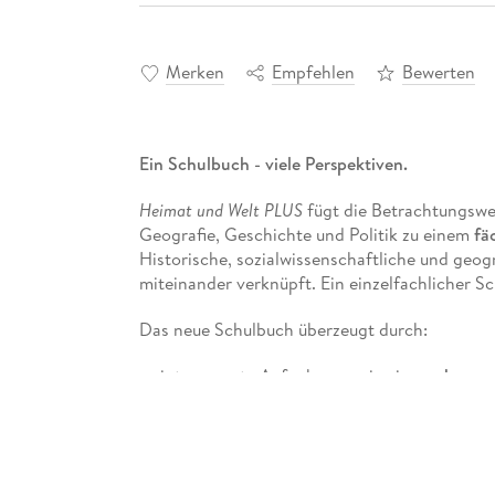
Merken
Empfehlen
Bewerten
Ein Schulbuch - viele Perspektiven.
Heimat und Welt PLUS
fügt die Betrachtungswei
Geografie, Geschichte und Politik zu einem
fä
Historische, sozialwissenschaftliche und geog
miteinander verknüpft. Ein einzelfachlicher Sc
Das neue Schulbuch überzeugt durch:
interessante Aufgaben sowie ein
modernes 
großformatige Auftaktbilder
zur Motivatio
sowie einleitende Fragestellungen oder Lei
Lerninhalte
zu unterstützen