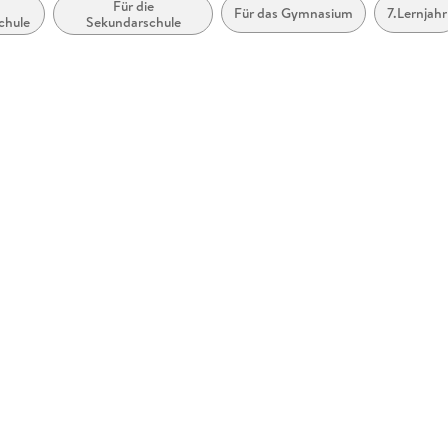
Für die
Für das Gymnasium
7.Lernjahr
chule
Sekundarschule