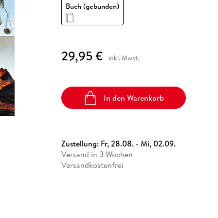
Fremdsprachige Bücher
Buch (gebunden)
n Lernhilfen
 Jugendbücher
eiber
Hörbuch Downloads im Bundle
cher
 Vergleich
 Puzzlezubehör
Lernen
New Adult
STABILO
Taschenbücher
hilfen
hriller
 Backen
er
lender
Ratgeber
op
hriller
Romance
29,95 €
Sachbücher
inkl. Mwst.
precher:innen
Science Fiction
Fremdsprachige Bücher
In den Warenkorb
Zustellung:
Fr, 28.08. - Mi, 02.09.
Versand in 3 Wochen
Versandkostenfrei