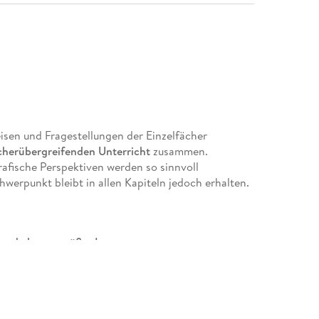
sen und Fragestellungen der Einzelfächer
cherübergreifenden Unterricht
zusammen.
rafische Perspektiven werden so sinnvoll
hwerpunkt bleibt in allen Kapiteln jedoch erhalten.
und altersgemäßes Layout
n und didaktischen Hinführung
tsätze, um die
strukturierte Erarbeitung der