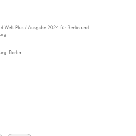
turierte Arbeitsseiten
fgabenkultur
lfen
zum Lösen der Aufgaben
d Welt Plus / Ausgabe 2024 für Berlin und
es Erlernten
urg
schen Lernorten
her Arbeitsweisen
rg, Berlin
eitsheft und die Schulbuchtexte in einfacher
41468