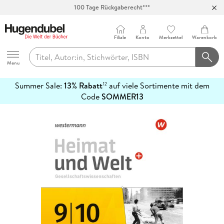
100 Tage Rückgaberecht***
Abholung in über 100 Filialen
Filiale
Konto
Merkzettel
Warenkorb
Hugendubel
Menu
Summer Sale:
13% Rabatt
auf viele Sortimente mit dem
12
mehr
Code
SOMMER13
erfahren