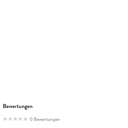
263/195/22 mm
ISBN
9783141441475
Herstelleradresse
Westermann Bildungsmedien Verlag GmbH, Georg-
Westermann-Allee 66, 38104 Braunschweig,
Produktsicherheit, service@westermann.de
Bewertungen
0 Bewertungen