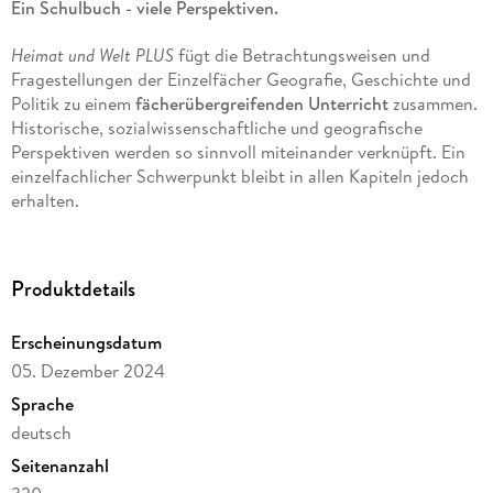
Ein Schulbuch - viele Perspektiven.
Heimat und Welt PLUS
fügt die Betrachtungsweisen und
Fragestellungen der Einzelfächer Geografie, Geschichte und
Politik zu einem
fächerübergreifenden Unterricht
zusammen.
Historische, sozialwissenschaftliche und geografische
Perspektiven werden so sinnvoll miteinander verknüpft. Ein
einzelfachlicher Schwerpunkt bleibt in allen Kapiteln jedoch
erhalten.
Das neue Schulbuch überzeugt durch:
Produktdetails
interessante Aufgaben sowie ein
modernes und
altersgemäßes Layout
Erscheinungsdatum
großformatige Auftaktbilder
zur Motivation und
05. Dezember 2024
didaktischen Hinführung
Sprache
sowie einleitende Fragestellungen oder Leitsätze, um die
deutsch
strukturierte Erarbeitung der Lerninhalte
zu unterstützen
Seitenanzahl
didaktisch und chronologisch sinnvoll strukturierte