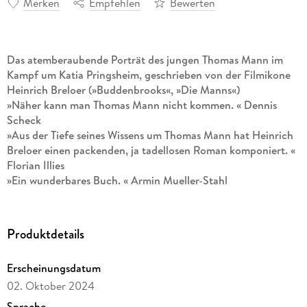
Merken
Empfehlen
Bewerten
Das atemberaubende Porträt des jungen Thomas Mann im
Kampf um Katia Pringsheim, geschrieben von der Filmikone
Heinrich Breloer (»Buddenbrooks«, »Die Manns«)
»Näher kann man Thomas Mann nicht kommen. « Dennis
Scheck
»Aus der Tiefe seines Wissens um Thomas Mann hat Heinrich
Breloer einen packenden, ja tadellosen Roman komponiert. «
Florian Illies
»Ein wunderbares Buch. « Armin Mueller-Stahl
Heinrich Breloer hat mit seinem TV-Mehrteiler »Die Manns«
unser Bild von Thomas Mann geprägt wie niemand sonst.
Produktdetails
Marcel Reich-Ranicki bezeichnete die Filme als »Glanzstück«
und »Höhepunkt der deutschen Filmkunst«.
Erscheinungsdatum
In »Ein tadelloses Glück« erzählt Breloer nun die
02. Oktober 2024
ereignisreiche Vorgeschichte aus den Jahren vor Beginn des
Sprache