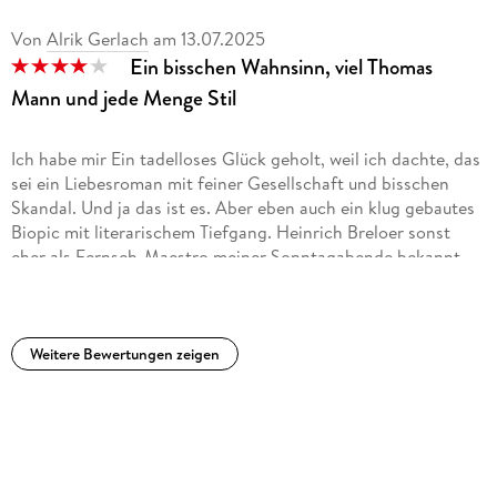
Von
Alrik Gerlach
am
13.07.2025
Ein bisschen Wahnsinn, viel Thomas
Mann und jede Menge Stil
Ich habe mir Ein tadelloses Glück geholt, weil ich dachte, das
sei ein Liebesroman mit feiner Gesellschaft und bisschen
Skandal. Und ja das ist es. Aber eben auch ein klug gebautes
Biopic mit literarischem Tiefgang. Heinrich Breloer sonst
eher als Fernseh-Maestro meiner Sonntagabende bekannt
haut hier ein Buch raus, das irgendwo zwischen
Historienroman, Reality-Drama und feinem Kammerspiel
tanzt.
Weitere Bewertungen zeigen
Thomas Mann als junger, verklemmter, hochbegabter
Karrieretyp, der sich durch Münchens Salons stolpert, auf der
Jagd nach Anerkennung, Ansehen und Katia. Dabei liegt
zwischen ihm und dem Familienglück so viel
gesellschaftliches Parkett, dass einem fast schwindlig wird.