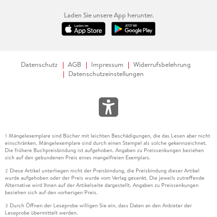
Laden Sie unsere App herunter.
Datenschutz
AGB
Impressum
Widerrufsbelehrung
Datenschutzeinstellungen
Mängelexemplare sind Bücher mit leichten Beschädigungen, die das Lesen aber nicht
1
einschränken. Mängelexemplare sind durch einen Stempel als solche gekennzeichnet.
Die frühere Buchpreisbindung ist aufgehoben. Angaben zu Preissenkungen beziehen
sich auf den gebundenen Preis eines mangelfreien Exemplars.
Diese Artikel unterliegen nicht der Preisbindung, die Preisbindung dieser Artikel
2
wurde aufgehoben oder der Preis wurde vom Verlag gesenkt. Die jeweils zutreffende
Alternative wird Ihnen auf der Artikelseite dargestellt. Angaben zu Preissenkungen
beziehen sich auf den vorherigen Preis.
Durch Öffnen der Leseprobe willigen Sie ein, dass Daten an den Anbieter der
3
Leseprobe übermittelt werden.