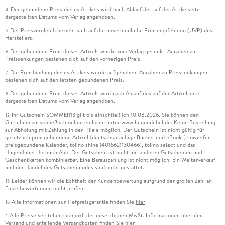
Der gebundene Preis dieses Artikels wird nach Ablauf des auf der Artikelseite
4
dargestellten Datums vom Verlag angehoben.
Der Preisvergleich bezieht sich auf die unverbindliche Preisempfehlung (UVP) des
5
Herstellers.
Der gebundene Preis dieses Artikels wurde vom Verlag gesenkt. Angaben zu
6
Preissenkungen beziehen sich auf den vorherigen Preis.
Die Preisbindung dieses Artikels wurde aufgehoben. Angaben zu Preissenkungen
7
beziehen sich auf den letzten gebundenen Preis.
Der gebundene Preis dieses Artikels wird nach Ablauf des auf der Artikelseite
8
dargestellten Datums vom Verlag angehoben.
Ihr Gutschein SOMMER13 gilt bis einschließlich 10.08.2026. Sie können den
12
Gutschein ausschließlich online einlösen unter www.hugendubel.de. Keine Bestellung
zur Abholung mit Zahlung in der Filiale möglich. Der Gutschein ist nicht gültig für
gesetzlich preisgebundene Artikel (deutschsprachige Bücher und eBooks) sowie für
preisgebundene Kalender, tolino shine (4016621130466), tolino select und das
Hugendubel Hörbuch Abo. Der Gutschein ist nicht mit anderen Gutscheinen und
Geschenkkarten kombinierbar. Eine Barauszahlung ist nicht möglich. Ein Weiterverkauf
und der Handel des Gutscheincodes sind nicht gestattet.
Leider können wir die Echtheit der Kundenbewertung aufgrund der großen Zahl an
15
Einzelbewertungen nicht prüfen.
Alle Informationen zur Tiefpreisgarantie finden Sie
hier
16
Alle Preise verstehen sich inkl. der gesetzlichen MwSt. Informationen über den
*
Versand und anfallende Versandkosten finden Sie
hier