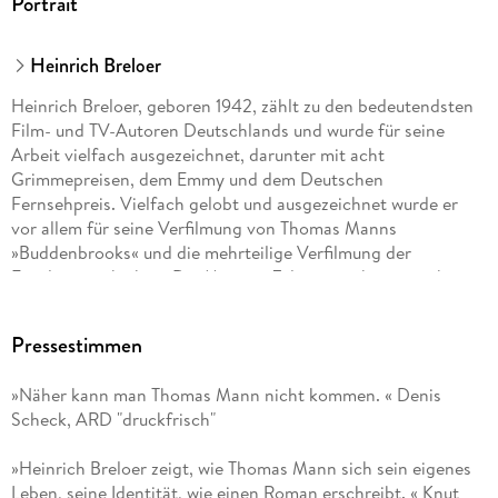
Portrait
Heinrich Breloer
Heinrich Breloer, geboren 1942, zählt zu den bedeutendsten
Film- und TV-Autoren Deutschlands und wurde für seine
Arbeit vielfach ausgezeichnet, darunter mit acht
Grimmepreisen, dem Emmy und dem Deutschen
Fernsehpreis. Vielfach gelobt und ausgezeichnet wurde er
vor allem für seine Verfilmung von Thomas Manns
»Buddenbrooks« und die mehrteilige Verfilmung der
Familiengeschichte »Die Manns«. Zuletzt erschien von ihm
»Ein tadeloses Glück«, die romanhafte Biografie des jungen
Thomas Mann. Heinrich Breloer lebt in Köln.
Pressestimmen
»Näher kann man Thomas Mann nicht kommen. « Denis
Scheck, ARD "druckfrisch"
»Heinrich Breloer zeigt, wie Thomas Mann sich sein eigenes
Leben, seine Identität, wie einen Roman erschreibt. « Knut