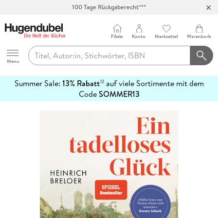
100 Tage Rückgaberecht***
Abholung in über 100 Filialen
Filiale
Konto
Merkzettel
Warenkorb
Hugendubel
Menu
Summer Sale:
13% Rabatt
auf viele Sortimente mit dem
12
mehr
Code
SOMMER13
erfahren