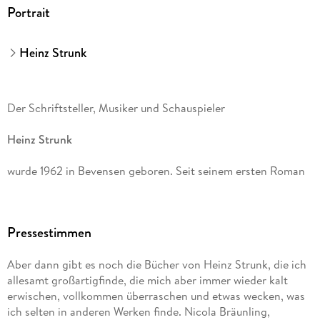
Portrait
Heinz Strunk
Der Schriftsteller, Musiker und Schauspieler
Heinz Strunk
wurde 1962 in Bevensen geboren. Seit seinem ersten Roman
Fleisch ist mein Gemüse
Pressestimmen
hat er 16 weitere Bücher veröffentlicht.
Aber dann gibt es noch die Bücher von Heinz Strunk, die ich
Der goldene Handschuh
allesamt großartigfinde, die mich aber immer wieder kalt
erwischen, vollkommen überraschen und etwas wecken, was
stand monatelang auf der Bestsellerliste; die Verfilmung lief
ich selten in anderen Werken finde. Nicola Bräunling,
im Wettbewerb der Berlinale. 2016 wurde der Autor mit dem