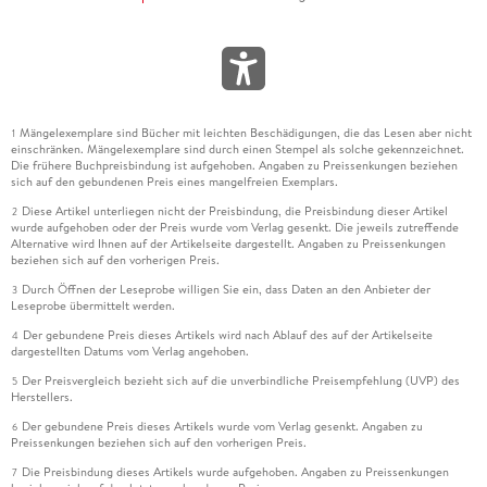
geistig Höhere inklusive Krankheit und Tod auch dem
Bildungsbürger begreiflich zu machen; sein Held kann schon
beim Eintauchen in die ganz und gar ungeistige Sphäre seines
Domizils alle Hoffnung fahren lassen.
Die leitmotivisch eingeflochtenen Reminiszenzen an das
Mängelexemplare sind Bücher mit leichten Beschädigungen, die das Lesen aber nicht
1
einschränken. Mängelexemplare sind durch einen Stempel als solche gekennzeichnet.
Niendorfer Treffen der Gruppe 47 vom Mai 1952 dienen mit
Die frühere Buchpreisbindung ist aufgehoben. Angaben zu Preissenkungen beziehen
dem höhnischen, sich lustig machenden Unterton eher dazu,
sich auf den gebundenen Preis eines mangelfreien Exemplars.
die Distanz nicht zum Geistigen an sich, aber zur
Diese Artikel unterliegen nicht der Preisbindung, die Preisbindung dieser Artikel
2
vereinsmeierisch organisierten, spätestens aus heutiger Sicht
wurde aufgehoben oder der Preis wurde vom Verlag gesenkt. Die jeweils zutreffende
Alternative wird Ihnen auf der Artikelseite dargestellt. Angaben zu Preissenkungen
verknöcherten Literatur zu markieren, und das in einem
beziehen sich auf den vorherigen Preis.
Roman, der an Feinnervigkeit selbst kaum zu überbieten ist.
Durch Öffnen der Leseprobe willigen Sie ein, dass Daten an den Anbieter der
3
Auch hierin, nicht nur in dem bei diesem Autor notorischen
Leseprobe übermittelt werden.
Interesse fürs Schäbig-Heruntergekommene, ja Verkommene,
Der gebundene Preis dieses Artikels wird nach Ablauf des auf der Artikelseite
4
liegt etwas Kühnes. Hier gibt es, wie immer bei Strunk, kein
dargestellten Datums vom Verlag angehoben.
vornehmes Getue; und doch - das muss man erst einmal
Der Preisvergleich bezieht sich auf die unverbindliche Preisempfehlung (UVP) des
5
hinbekommen - scheint durch die bisweilen äußerst
Herstellers.
drastischen Leidensschilderungen eine eigentümliche
Der gebundene Preis dieses Artikels wurde vom Verlag gesenkt. Angaben zu
6
Humanität: "Warum nur muss ein Mensch, der sich nichts hat
Preissenkungen beziehen sich auf den vorherigen Preis.
zuschulden kommen lassen, so elend und erschöpft sein?"
Die Preisbindung dieses Artikels wurde aufgehoben. Angaben zu Preissenkungen
7