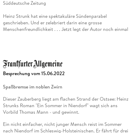
Süddeutsche Zeitung
Wilhelm Raabe-Literaturpreis geehrt. Seine Romane
Heinz Strunk hat eine spektakuläre Sündenparabel
Es ist immer so schön mit dir
geschrieben. Und er zelebriert darin eine grosse
Menschenfreundlichkeit . . . Jetzt legt der Autor noch einmal
und
nach. Er wächst über sich hinaus, bis er fast aussieht wie
Thomas Mann und Strunks neues Buch «Ein Sommer in
Ein Sommer in Niendorf
Niendorf» wie «Der Tod in Venedig». Paul Jandl, Neue Zürcher
Zeitung
waren für den Deutschen Buchpreis nominiert. Zuletzt
erschien
Strunk lässt seine Figur auf Art des Hauses vor sich selbst
Besprechung vom 15.06.2022
kapitulieren. Das ist ebenso erschütternd wie komisch . . .
Kein Geld Kein Glück Kein Sprit
Selten hat er so pointiert erzählt. Thomas Andre, Hamburger
Spaßbremse im noblen Zwirn
Abendblatt
, für das Strunk mit dem Bremer Literaturpreis ausgezeichnet
wurde.
Dieser Zauberberg liegt am flachen Strand der Ostsee: Heinz
Dieser Zauberberg liegt am flachen Strand der Ostsee: Heinz
Strunks Roman "Ein Sommer in Niendorf" wagt sich ans
Strunks Roman "Ein Sommer in Niendorf" wagt sich ans
Vorbild Thomas Mann - und gewinnt.
Vorbild Thomas Mann - und gewinnt. Edo Reents, Frankfurter
Allgemeine Zeitung
Ein nicht einfacher, nicht junger Mensch reist im Sommer
nach Niendorf im Schleswig-Holsteinischen. Er fährt für drei