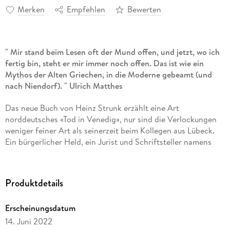
Merken
Empfehlen
Bewerten
" Mir stand beim Lesen oft der Mund offen, und jetzt, wo ich
fertig bin, steht er mir immer noch offen. Das ist wie ein
Mythos der Alten Griechen, in die Moderne gebeamt (und
nach Niendorf). " Ulrich Matthes
Das neue Buch von Heinz Strunk erzählt eine Art
norddeutsches «Tod in Venedig», nur sind die Verlockungen
weniger feiner Art als seinerzeit beim Kollegen aus Lübeck.
Ein bürgerlicher Held, ein Jurist und Schriftsteller namens
Roth, begibt sich für eine längere Auszeit nach Niendorf: Er
will ein wichtiges Buch schreiben, eine Abrechnung mit
seiner Familie. Am mit Bedacht gewählten Ort im
Produktdetails
kleinbürgerlichen Ostseebad wird er seinesgleichen nicht so
leicht über den Weg laufen gerät er aber bald in die Fänge
Erscheinungsdatum
eines trotz seiner penetranten Banalität dämonischen Geists:
ein Strandkorbverleiher, der Mann ist außerdem Besitzer des
14. Juni 2022