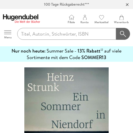
100 Tage Rückgaberecht***
Abholung in über 100 Filialen
Filiale
Konto
Merkzettel
Warenkorb
Hugendubel
Menu
Nur noch heute:
Summer Sale -
13% Rabatt
auf viele
12
mehr
Sortimente mit dem Code
SOMMER13
erfahren