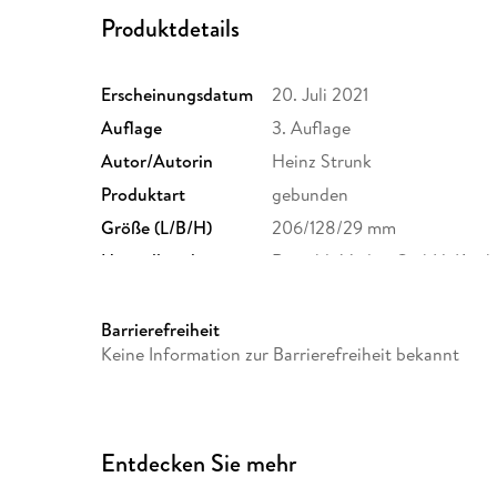
Produktdetails
Erscheinungsdatum
20. Juli 2021
Auflage
3. Auflage
Autor/Autorin
Heinz Strunk
Produktart
gebunden
Größe (L/B/H)
206/128/29 mm
Herstelleradresse
Rowohlt Verlag GmbH, Kirch
Rowohlt Verlag GmbH, produ
Barrierefreiheit
Keine Information zur Barrierefreiheit bekannt
Entdecken Sie mehr