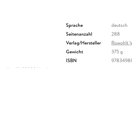
Sprache
deutsch
Seitenanzahl
288
Verlag/Hersteller
Rowohlt 
Gewicht
375 g
ISBN
9783498
enallee 19, 20099 Hamburg,
ktsicherheit@rowohlt.de