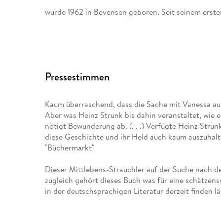
wurde 1962 in Bevensen geboren. Seit seinem ers
Fleisch ist mein Gemüse
hat er 16 weitere Bücher veröffentlicht.
Pressestimmen
Der goldene Handschuh
stand monatelang auf der Bestsellerliste; die Verfi
Kaum überraschend, dass die Sache mit Vanessa au
wurde der Autor mit dem Wilhelm Raabe-Literaturp
Aber was Heinz Strunk bis dahin veranstaltet, wie 
nötigt Bewunderung ab. (. . .) Verfügte Heinz Stru
Es ist immer so schön mit dir
diese Geschichte und ihr Held auch kaum auszuhalt
"Büchermarkt"
und
Dieser Mittlebens-Strauchler auf der Suche nach de
Ein Sommer in Niendorf
zugleich gehört dieses Buch was für eine schätzens
in der deutschsprachigen Literatur derzeit finden l
waren für den Deutschen Buchpreis nominiert. Zule
Man darf Heinz Strunk mit gutem Recht ein Genie nen
Kein Geld Kein Glück Kein Sprit