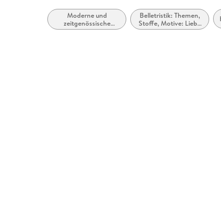
Moderne und
Belletristik: Themen,
zeitgenössische
Stoffe, Motive: Liebe
Belletristik: allgemein
und Beziehungen
und literarisch