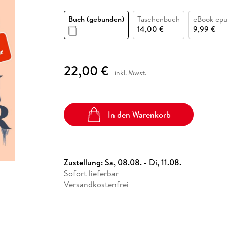
Fremdsprachige Bücher
n Lernhilfen
 Jugendbücher
eiber
Hörbuch Downloads im Bundle
cher
 Vergleich
 Puzzlezubehör
Lernen
New Adult
STABILO
Taschenbücher
Buch (gebunden)
Taschenbuch
eBook ep
hilfen
hriller
 Backen
er
lender
Ratgeber
14,00 €
9,99 €
op
hriller
Romance
Sachbücher
22,00 €
precher:innen
inkl. Mwst.
Science Fiction
Fremdsprachige Bücher
In den Warenkorb
Zustellung:
Sa, 08.08. - Di, 11.08.
Sofort lieferbar
Versandkostenfrei