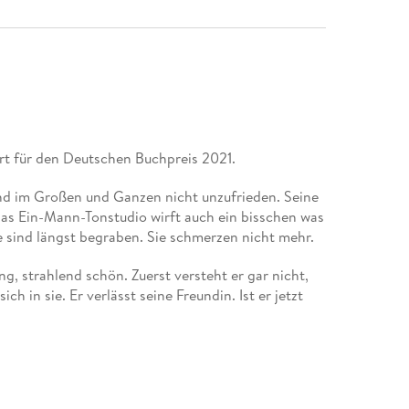
rt für den Deutschen Buchpreis 2021.
 und im Großen und Ganzen nicht unzufrieden. Seine
as Ein-Mann-Tonstudio wirft auch ein bisschen was
e sind längst begraben. Sie schmerzen nicht mehr.
ng, strahlend schön. Zuerst versteht er gar nicht,
sich in sie. Er verlässt seine Freundin. Ist er jetzt
 Sie ist beides fu r ihn. Und er kommt nicht los
as am Ende gar nicht an Vanessa, sondern an ihm