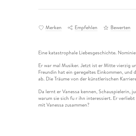
Merken
Empfehlen
Bewerten
Eine katastrophale Liebesgeschichte. Nominie
Er war mal Musiker. Jetzt ist er Mitte vierzig
Freundin hat ein geregeltes Einkommen, und d
ab. Die Träume von der künstlerischen Karrier
Da lernt er Vanessa kennen, Schauspielerin, ju
warum sie sich fu r ihn interessiert. Er verliebt 
mit Vanessa zusammen?
Es wird immer größer: das Glück und das Chaos.
von dieser Frau und ihren Abgründen. Liegt d
selbst?