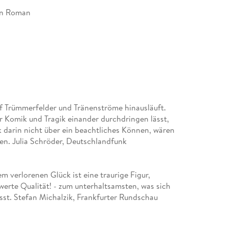
ten Roman
lmung lief im Wettbewerb der Berlinale. 2016
f Trümmerfelder und Tränenströme hinausläuft.
reis geehrt. Seine Romane
er Komik und Tragik einander durchdringen lässt,
nk darin nicht über ein beachtliches Können, wären
en. Julia Schröder, Deutschlandfunk
m verlorenen Glück ist eine traurige Figur,
werte Qualität! - zum unterhaltsamsten, was sich
ässt. Stefan Michalzik, Frankfurter Rundschau
tzt erschien
nen. . . . Es gibt den langweiligen Begriff