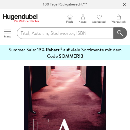
100 Tage Rückgaberecht***
Abholung in über 100 Filialen
Filiale
Konto
Merkzettel
Warenkorb
Hugendubel
Menu
Summer Sale:
13% Rabatt
auf viele Sortimente mit dem
12
mehr
Code
SOMMER13
erfahren