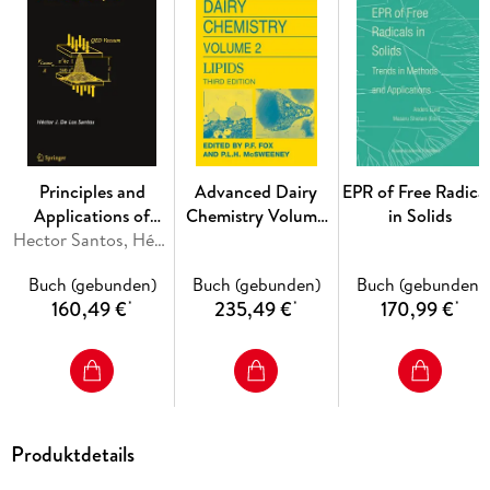
Inhaltsverzeichnis
From the Contents: Basics and overview of intelligent
polymers and coatings. - Techniques for the preparation,
synthesis, and processing of intelligent polymers and smart
coatings. - Modelling of intelligent polymers and smart
coatings.
Principles and
Advanced Dairy
EPR of Free Radical
Applications of
Chemistry Volume
in Solids
NanoMEMS Physics
Hector Santos, Héctor J. De Los Santos
2: Lipids.Vol.2
Buch (gebunden)
Buch (gebunden)
Buch (gebunden)
160,49 €
235,49 €
170,99 €
*
*
*
Produktdetails