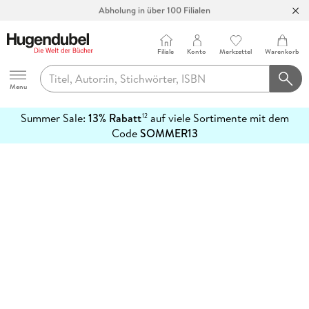
Abholung in über 100 Filialen
Filiale
Konto
Merkzettel
Warenkorb
Hugendubel
Menu
Summer Sale:
13% Rabatt
auf viele Sortimente mit dem
12
mehr
Code
SOMMER13
erfahren