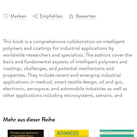
Merken
Empfehlen
Bewerten
This book is a comprehensive collaboration on intelligent
polymers and coatings for industrial applications by
worldwide researchers and specialists. The authors cover the
basis and fundamental aspects of intelligent polymers and
coatings, challenges, and potential mechanisms and
properties. They include recent and emerging industrial
applications in medical, smart textile design, oil and gas,
electronic, aerospace, and automobile industries as well as
other applications including microsystems, sensors, and
actuators, among others. The authors discuss the potential
for future research in these areas for improvement and
growth of marketable applications of intelligent polymers
Mehr aus dieser Reihe
and coatings.