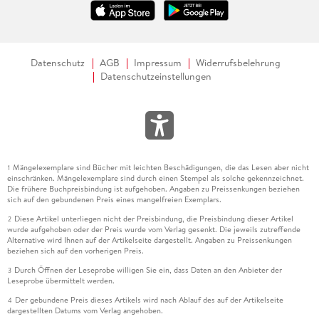
Datenschutz
AGB
Impressum
Widerrufsbelehrung
Datenschutzeinstellungen
Mängelexemplare sind Bücher mit leichten Beschädigungen, die das Lesen aber nicht
1
einschränken. Mängelexemplare sind durch einen Stempel als solche gekennzeichnet.
Die frühere Buchpreisbindung ist aufgehoben. Angaben zu Preissenkungen beziehen
sich auf den gebundenen Preis eines mangelfreien Exemplars.
Diese Artikel unterliegen nicht der Preisbindung, die Preisbindung dieser Artikel
2
wurde aufgehoben oder der Preis wurde vom Verlag gesenkt. Die jeweils zutreffende
Alternative wird Ihnen auf der Artikelseite dargestellt. Angaben zu Preissenkungen
beziehen sich auf den vorherigen Preis.
Durch Öffnen der Leseprobe willigen Sie ein, dass Daten an den Anbieter der
3
Leseprobe übermittelt werden.
Der gebundene Preis dieses Artikels wird nach Ablauf des auf der Artikelseite
4
dargestellten Datums vom Verlag angehoben.