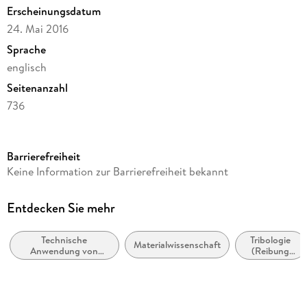
Erscheinungsdatum
24. Mai 2016
Sprache
englisch
Seitenanzahl
736
Reihe
Chemistry and Materials Science
Barrierefreiheit
Herausgegeben von
Keine Information zur Barrierefreiheit bekannt
Majid Hosseini, Abdel Salam Hamdy Makhlouf
Verlag/Hersteller
Entdecken Sie mehr
Springer
Technische
Tribologie
Abbildungen
Materialwissenschaft
Anwendung von
(Reibung
XXIII, 710 p. 265 illus., 163 illus. in color.
Oberflächenbeschichtungen
und
und -filmen
Schmierung)
Gewicht
1256 g