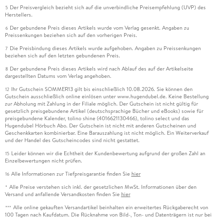
Der Preisvergleich bezieht sich auf die unverbindliche Preisempfehlung (UVP) des
5
Herstellers.
Der gebundene Preis dieses Artikels wurde vom Verlag gesenkt. Angaben zu
6
Preissenkungen beziehen sich auf den vorherigen Preis.
Die Preisbindung dieses Artikels wurde aufgehoben. Angaben zu Preissenkungen
7
beziehen sich auf den letzten gebundenen Preis.
Der gebundene Preis dieses Artikels wird nach Ablauf des auf der Artikelseite
8
dargestellten Datums vom Verlag angehoben.
Ihr Gutschein SOMMER13 gilt bis einschließlich 10.08.2026. Sie können den
12
Gutschein ausschließlich online einlösen unter www.hugendubel.de. Keine Bestellung
zur Abholung mit Zahlung in der Filiale möglich. Der Gutschein ist nicht gültig für
gesetzlich preisgebundene Artikel (deutschsprachige Bücher und eBooks) sowie für
preisgebundene Kalender, tolino shine (4016621130466), tolino select und das
Hugendubel Hörbuch Abo. Der Gutschein ist nicht mit anderen Gutscheinen und
Geschenkkarten kombinierbar. Eine Barauszahlung ist nicht möglich. Ein Weiterverkauf
und der Handel des Gutscheincodes sind nicht gestattet.
Leider können wir die Echtheit der Kundenbewertung aufgrund der großen Zahl an
15
Einzelbewertungen nicht prüfen.
Alle Informationen zur Tiefpreisgarantie finden Sie
hier
16
Alle Preise verstehen sich inkl. der gesetzlichen MwSt. Informationen über den
*
Versand und anfallende Versandkosten finden Sie
hier
Alle online gekauften Versandartikel beinhalten ein erweitertes Rückgaberecht von
***
100 Tagen nach Kaufdatum. Die Rücknahme von Bild-, Ton- und Datenträgern ist nur bei