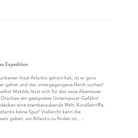
es-Expedition
nkenen Insel Atlantis gehört hat, ist er ganz
cher gehen und das untergegangene Reich suchen!
elbst Matilda lässt sich für das neue Abenteuer
-Drachen ein geeignetes Unterwasser-Gefährt
decken eine atemberaubende Welt: Korallenriffe,
lantis keine Spur! Vielleicht kann die
s geben, wo Atlantis zu finden ist . . .
er, die der kleine Drache Kokosnuss mit seinen