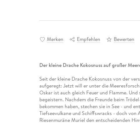
Merken
Empfehlen
Bewerten
Der kleine Drache Kokosnuss auf großer Meer
Seit der kleine Drache Kokosnuss von der versu
aufgeregt: Jetzt will er unter die Meeresfors
Oskar ist auch gleich Feuer und Flamme. Und s
begeistern. Nachdem die Freunde beim Trödel
bekommen haben, stechen sie in See - und ent
Tiefseevulkane und Schiffswracks - doch von At
Riesenmuräne Muriel den entscheidenden Hinwei
Die Geschichten über die aufregenden Abenteu