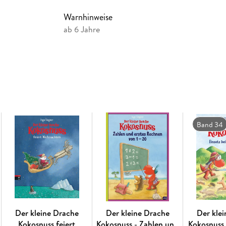
Freunden erlebt, sind inzwischen wahre Kinder
Freundschaft und Mut und fügt liebenswert-ori
Warnhinweise
Bestseller«-Reihe eignet sich perfekt zum Vor-
ab 6 Jahre
Ausstattung: Mit fbg. Illustrationen
Band 34
Der kleine Drache
Der kleine Drache
Der kle
Kokosnuss feiert
Kokosnuss - Zahlen und
Kokosnuss 