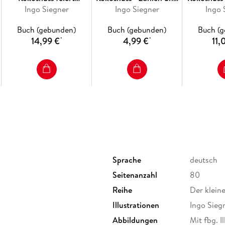
Weihnachten
Ingo Siegner
erstes Rechnen von 1 bis
Ingo Siegner
der F
Ingo 
20
Buch (gebunden)
Buch (gebunden)
Buch (
14,99 €
4,99 €
11,
*
*
Sprache
deutsch
Seitenanzahl
80
Reihe
Der klein
Illustrationen
Ingo Sieg
Abbildungen
Mit fbg. I