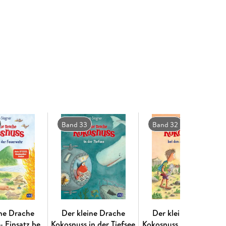
buchklassiker. Ingo Siegner schreibt über
ginelle Illustrationen hinzu. Die »Dein-Spiegel-
 und Selberlesen.
Band 33
Band 32
ine Drache
Der kleine Drache
Der kleine Drache
- Einsatz bei
Kokosnuss in der Tiefsee
Kokosnuss bei den alten