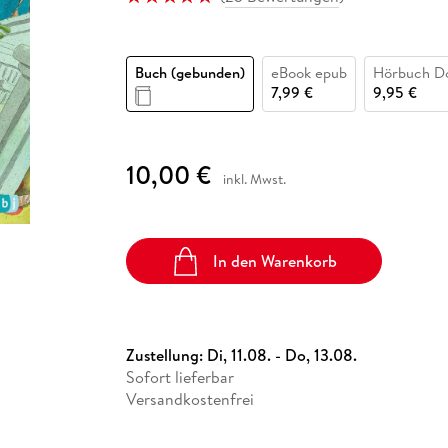
Fremdsprachige Bücher
n Lernhilfen
 Jugendbücher
eiber
Hörbuch Downloads im Bundle
cher
 Vergleich
 Puzzlezubehör
Lernen
New Adult
STABILO
Taschenbücher
hilfen
hriller
 Backen
er
lender
Ratgeber
Buch (gebunden)
eBook epub
Hörbuch D
op
hriller
Romance
7,99 €
9,95 €
Sachbücher
precher:innen
Science Fiction
10,00 €
inkl. Mwst.
Fremdsprachige Bücher
In den Warenkorb
Zustellung:
Di, 11.08. - Do, 13.08.
Sofort lieferbar
Versandkostenfrei