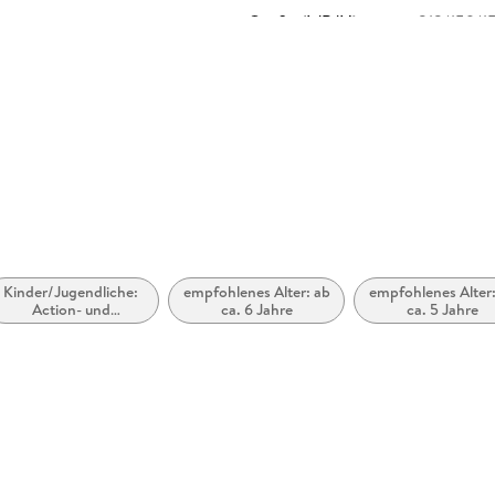
Größe (L/B/H)
213/159/
Herstelleradresse
Penguin 
Straße 28
produkts
Kinder/Jugendliche:
empfohlenes Alter: ab
empfohlenes Alter:
Action- und
ca. 6 Jahre
ca. 5 Jahre
Abenteuergeschichten