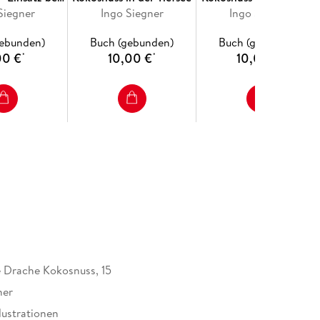
euerwehr
Siegner
Ingo Siegner
Ingo Siegner
Griechen
gebunden)
Buch (gebunden)
Buch (gebunden)
00 €
10,00 €
10,00 €
*
*
*
e Drache Kokosnuss, 15
ner
llustrationen