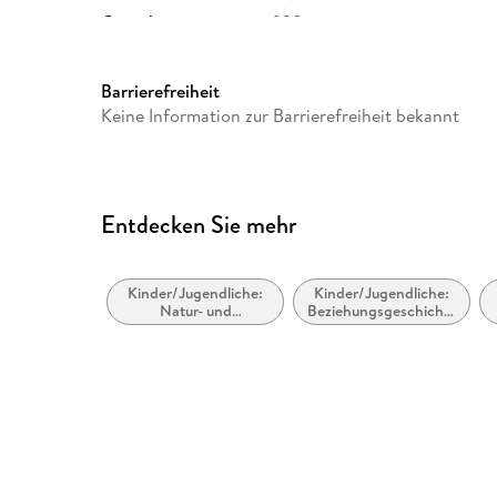
Gewicht
338 g
ISBN
9783570152805
Barrierefreiheit
Keine Information zur Barrierefreiheit bekannt
Entdecken Sie mehr
Kinder/Jugendliche:
Kinder/Jugendliche:
Natur- und
Beziehungsgeschichten
Tiergeschichten
- Romantik, Liebe
oder Freundschaft