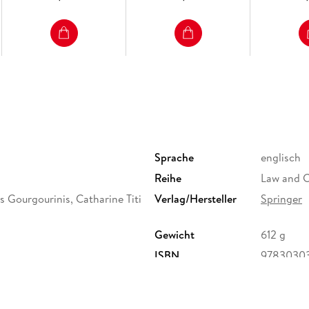
Arbitration. - Krystle M. Baptista and Bianc
through a State s Special Antitrust Powers in 
Competition and Investment: The Case for 21
Sprache
englisch
Reihe
Law and C
 Gourgourinis, Catharine Titi
Verlag/Hersteller
Springer
Gewicht
612 g
ISBN
9783030
ervice Center GmbH,
erg,
ure.com