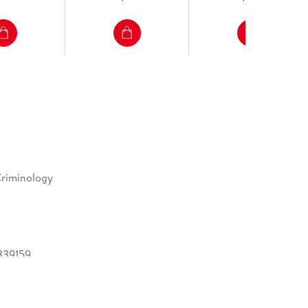
a M. McDonnell, The Use of Evidence Obtained
Investment Arbitration. - Thomas Cottier,
st Century WTO Law.
riminology
339159