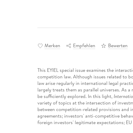
Merken
Empfehlen
Bewerten
This EYIEL special issue examines the interac
competition law. Although issues related to b
law arise regularly in international legal prac
largely treats them as parallel universes. As a 
be sufficiently explored. In this light,
Internati
variety of topics at the intersection of inves
between competition-related provisions and i
agreements; investors' anti-competitive behav
foreign investors' legitimate expectations; E
awards as (illegal) state aid under EU law; St