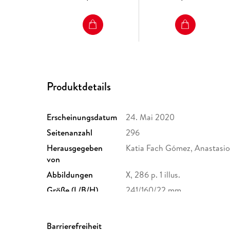
Produktdetails
Erscheinungsdatum
24. Mai 2020
Seitenanzahl
296
Herausgegeben
Katia Fach Gómez, Anastasios
von
Abbildungen
X, 286 p. 1 illus.
Größe (L/B/H)
241/160/22 mm
Herstelleradresse
Springer Nature Customer S
Europaplatz 3, 69115 Heidelb
Barrierefreiheit
ProductSafety@springernat