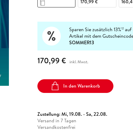
Fremdsprachige Bücher
170,99 €
160,4
n Lernhilfen
 Jugendbücher
eiber
Hörbuch Downloads im Bundle
cher
 Vergleich
 Puzzlezubehör
Lernen
New Adult
STABILO
Taschenbücher
hilfen
hriller
 Backen
er
lender
Ratgeber
op
hriller
Romance
Sparen Sie zusätzlich 13%
auf 
12
Sachbücher
Artikel mit dem Gutscheincode
precher:innen
SOMMER13
Science Fiction
Fremdsprachige Bücher
170,99 €
inkl. Mwst.
In den Warenkorb
Zustellung:
Mi, 19.08. - Sa, 22.08.
Versand in 7 Tagen
Versandkostenfrei