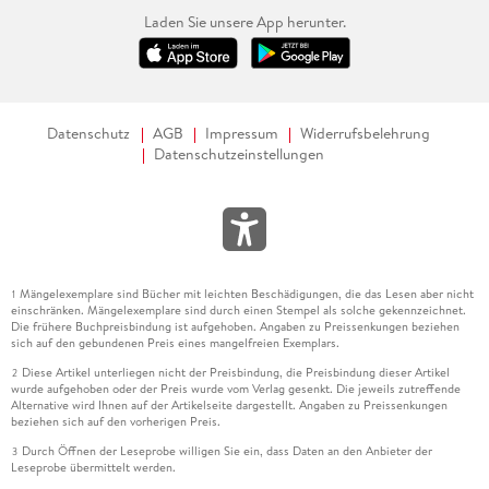
Laden Sie unsere App herunter.
Datenschutz
AGB
Impressum
Widerrufsbelehrung
Datenschutzeinstellungen
Mängelexemplare sind Bücher mit leichten Beschädigungen, die das Lesen aber nicht
1
einschränken. Mängelexemplare sind durch einen Stempel als solche gekennzeichnet.
Die frühere Buchpreisbindung ist aufgehoben. Angaben zu Preissenkungen beziehen
sich auf den gebundenen Preis eines mangelfreien Exemplars.
Diese Artikel unterliegen nicht der Preisbindung, die Preisbindung dieser Artikel
2
wurde aufgehoben oder der Preis wurde vom Verlag gesenkt. Die jeweils zutreffende
Alternative wird Ihnen auf der Artikelseite dargestellt. Angaben zu Preissenkungen
beziehen sich auf den vorherigen Preis.
Durch Öffnen der Leseprobe willigen Sie ein, dass Daten an den Anbieter der
3
Leseprobe übermittelt werden.