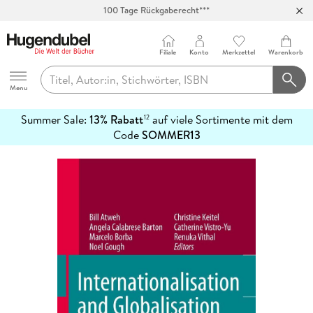
100 Tage Rückgaberecht***
Abholung in über 100 Filialen
Filiale
Konto
Merkzettel
Warenkorb
Hugendubel
Menu
Summer Sale:
13% Rabatt
auf viele Sortimente mit dem
12
mehr
Code
SOMMER13
erfahren