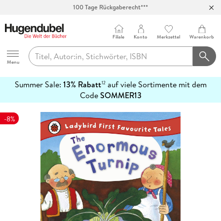
100 Tage Rückgaberecht***
Abholung in über 100 Filialen
Filiale
Konto
Merkzettel
Warenkorb
Hugendubel
Menu
Summer Sale:
13% Rabatt
auf viele Sortimente mit dem
12
mehr
Code
SOMMER13
erfahren
-8%