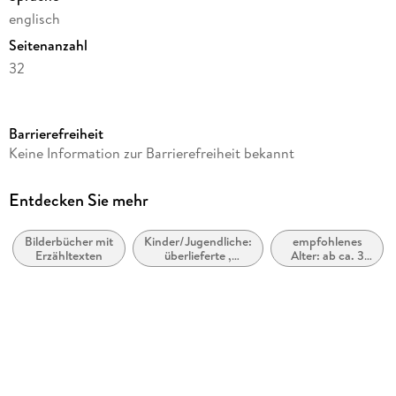
englisch
Seitenanzahl
32
Autor/Autorin
Irene Yates
Barrierefreiheit
Verlag/Hersteller
Keine Information zur Barrierefreiheit bekannt
DK
Produktart
Entdecken Sie mehr
gebunden
Bilderbücher mit
Kinder/Jugendliche:
empfohlenes
Gewicht
Erzähltexten
überlieferte ,
Alter: ab ca. 3
197 g
traditionelle
Jahre
Geschichten
Größe (L/B/H)
188/184/10 mm
ISBN
9781409309574