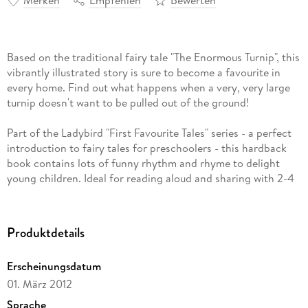
Merken
Empfehlen
Bewerten
Based on the traditional fairy tale "The Enormous Turnip", this
vibrantly illustrated story is sure to become a favourite in
every home. Find out what happens when a very, very large
turnip doesn't want to be pulled out of the ground!
Part of the Ladybird "First Favourite Tales" series - a perfect
introduction to fairy tales for preschoolers - this hardback
book contains lots of funny rhythm and rhyme to delight
young children. Ideal for reading aloud and sharing with 2-4
year olds.
Based on the traditional fairy tale "The Enormous Turnip", this
book lets you find out what happens when a very, very large
Produktdetails
turnip doesn't want to be pulled out of the ground. It is
suitable for 2-4 year olds.
Erscheinungsdatum
01. März 2012
Sprache