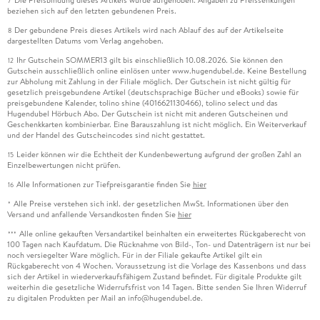
Die Preisbindung dieses Artikels wurde aufgehoben. Angaben zu Preissenkungen
7
beziehen sich auf den letzten gebundenen Preis.
Der gebundene Preis dieses Artikels wird nach Ablauf des auf der Artikelseite
8
dargestellten Datums vom Verlag angehoben.
Ihr Gutschein SOMMER13 gilt bis einschließlich 10.08.2026. Sie können den
12
Gutschein ausschließlich online einlösen unter www.hugendubel.de. Keine Bestellung
zur Abholung mit Zahlung in der Filiale möglich. Der Gutschein ist nicht gültig für
gesetzlich preisgebundene Artikel (deutschsprachige Bücher und eBooks) sowie für
preisgebundene Kalender, tolino shine (4016621130466), tolino select und das
Hugendubel Hörbuch Abo. Der Gutschein ist nicht mit anderen Gutscheinen und
Geschenkkarten kombinierbar. Eine Barauszahlung ist nicht möglich. Ein Weiterverkauf
und der Handel des Gutscheincodes sind nicht gestattet.
Leider können wir die Echtheit der Kundenbewertung aufgrund der großen Zahl an
15
Einzelbewertungen nicht prüfen.
Alle Informationen zur Tiefpreisgarantie finden Sie
hier
16
Alle Preise verstehen sich inkl. der gesetzlichen MwSt. Informationen über den
*
Versand und anfallende Versandkosten finden Sie
hier
Alle online gekauften Versandartikel beinhalten ein erweitertes Rückgaberecht von
***
100 Tagen nach Kaufdatum. Die Rücknahme von Bild-, Ton- und Datenträgern ist nur bei
noch versiegelter Ware möglich. Für in der Filiale gekaufte Artikel gilt ein
Rückgaberecht von 4 Wochen. Voraussetzung ist die Vorlage des Kassenbons und dass
sich der Artikel in wiederverkaufsfähigem Zustand befindet. Für digitale Produkte gilt
weiterhin die gesetzliche Widerrufsfrist von 14 Tagen. Bitte senden Sie Ihren Widerruf
zu digitalen Produkten per Mail an info@hugendubel.de.