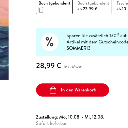
Fremdsprachige Bücher
Buch (gebunden)
Buch (gebunden)
Tasch
n Lernhilfen
 Jugendbücher
eiber
Hörbuch Downloads im Bundle
cher
 Vergleich
 Puzzlezubehör
Lernen
New Adult
STABILO
ab
23,99 €
ab
10,
Taschenbücher
hilfen
hriller
 Backen
er
lender
Ratgeber
op
hriller
Romance
Sachbücher
Sparen Sie zusätzlich 13%
auf 
12
precher:innen
Artikel mit dem Gutscheincode
Science Fiction
SOMMER13
Fremdsprachige Bücher
28,99 €
inkl. Mwst.
In den Warenkorb
Zustellung:
Mo, 10.08. - Mi, 12.08.
Sofort lieferbar