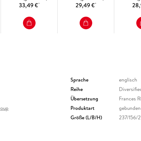
33,49 €
29,49 €
28,
*
*
Sprache
englisch
Reihe
Diversifie
Übersetzung
Frances R
roup
Produktart
gebunden
Größe (L/B/H)
237/156/