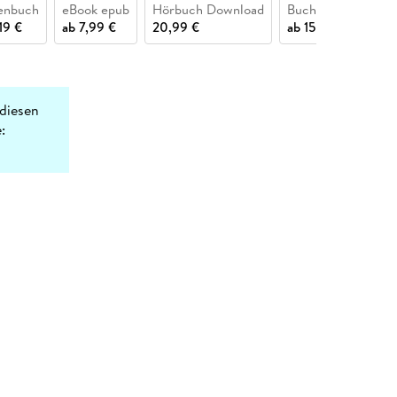
enbuch
eBook epub
Hörbuch Download
Buch (kartoniert)
19 €
ab
7,99 €
20,99 €
ab
15,59 €
diesen
: