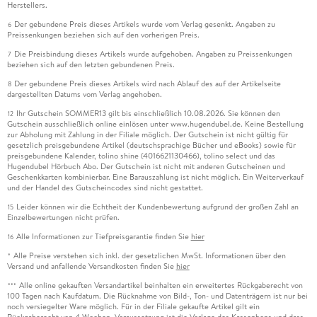
Herstellers.
Der gebundene Preis dieses Artikels wurde vom Verlag gesenkt. Angaben zu
6
Preissenkungen beziehen sich auf den vorherigen Preis.
Die Preisbindung dieses Artikels wurde aufgehoben. Angaben zu Preissenkungen
7
beziehen sich auf den letzten gebundenen Preis.
Der gebundene Preis dieses Artikels wird nach Ablauf des auf der Artikelseite
8
dargestellten Datums vom Verlag angehoben.
Ihr Gutschein SOMMER13 gilt bis einschließlich 10.08.2026. Sie können den
12
Gutschein ausschließlich online einlösen unter www.hugendubel.de. Keine Bestellung
zur Abholung mit Zahlung in der Filiale möglich. Der Gutschein ist nicht gültig für
gesetzlich preisgebundene Artikel (deutschsprachige Bücher und eBooks) sowie für
preisgebundene Kalender, tolino shine (4016621130466), tolino select und das
Hugendubel Hörbuch Abo. Der Gutschein ist nicht mit anderen Gutscheinen und
Geschenkkarten kombinierbar. Eine Barauszahlung ist nicht möglich. Ein Weiterverkauf
und der Handel des Gutscheincodes sind nicht gestattet.
Leider können wir die Echtheit der Kundenbewertung aufgrund der großen Zahl an
15
Einzelbewertungen nicht prüfen.
Alle Informationen zur Tiefpreisgarantie finden Sie
hier
16
Alle Preise verstehen sich inkl. der gesetzlichen MwSt. Informationen über den
*
Versand und anfallende Versandkosten finden Sie
hier
Alle online gekauften Versandartikel beinhalten ein erweitertes Rückgaberecht von
***
100 Tagen nach Kaufdatum. Die Rücknahme von Bild-, Ton- und Datenträgern ist nur bei
noch versiegelter Ware möglich. Für in der Filiale gekaufte Artikel gilt ein