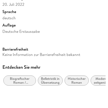
20. Juli 2022
Sprache
deutsch
Auflage
Deutsche Erstausgabe
Seitenanzahl
400
Barrierefreiheit
Reihe
Keine Information zur Barrierefreiheit bekannt
Suhrkamp Verlag
Autor/Autorin
Entdecken Sie mehr
Isabel Allende
Biografischer
Belletristik in
Historischer
Moderne
Übersetzung
Roman /
Übersetzung
Roman
zeitgenös
Svenja Becker
Autobiografischer
Belletri
Roman
allgemei
Verlag/Hersteller
literar
Suhrkamp Verlag
Originaltitel