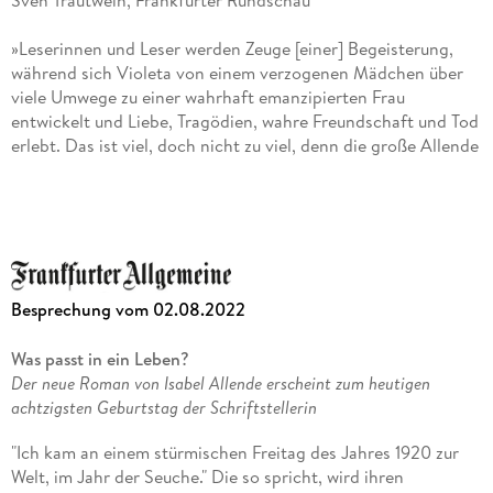
Sven Trautwein, Frankfurter Rundschau
»Leserinnen und Leser werden Zeuge [einer] Begeisterung,
während sich Violeta von einem verzogenen Mädchen über
viele Umwege zu einer wahrhaft emanzipierten Frau
entwickelt und Liebe, Tragödien, wahre Freundschaft und Tod
erlebt. Das ist viel, doch nicht zu viel, denn die große Allende
. . . bändigt den Erzählstrom wie immer elegant. « DER
SPIEGEL
»Betrachtet man [
Violeta
] zusammen mit [Allendes] Erstling,
so kommt es einem vor, als schlössen sich die beiden, jenseits
des künstlichen Einhalts der Buchdeckel, zu einem einzigen
Besprechung vom 02.08.2022
Strom zusammen. « Burkhard Müller, Süddeutsche Zeitung
Was passt in ein Leben?
»Isabel Allende verbindet große Klugheit und große
Der neue Roman von Isabel Allende erscheint zum heutigen
Erzähllust zu einer Literatur, die Tonnenschweres oder auch
achtzigsten Geburtstag der Schriftstellerin
sehr Kompliziertes . . . einem breiten Publikum nahebringt. «
Sabine Rohlf, Berliner Zeitung
"Ich kam an einem stürmischen Freitag des Jahres 1920 zur
Welt, im Jahr der Seuche." Die so spricht, wird ihren
»Was Allende als öffentliche Person so wertvoll wie