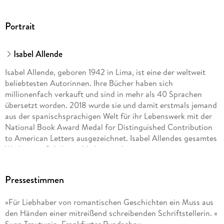
Portrait
Isabel Allende
Isabel Allende, geboren 1942 in Lima, ist eine der weltweit
beliebtesten Autorinnen. Ihre Bücher haben sich
millionenfach verkauft und sind in mehr als 40 Sprachen
übersetzt worden. 2018 wurde sie und damit erstmals jemand
aus der spanischsprachigen Welt für ihr Lebenswerk mit der
National Book Award Medal for Distinguished Contribution
to American Letters ausgezeichnet. Isabel Allendes gesamtes
Werk ist im Suhrkamp Verlag erschienen.
Pressestimmen
Svenja Becker, geboren 1967 in Kusel (Pfalz), studierte
Spanische Sprach- und Literaturwissenschaft. Sie lebt als
»Für Liebhaber von romantischen Geschichten ein Muss aus
Übersetzerin (u. a. Allende, Guelfenbein, Onetti) in
den Händen einer mitreißend schreibenden Schriftstellerin. «
Saarbrücken.