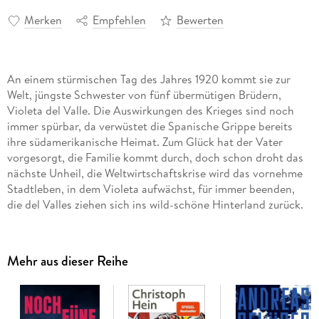
Merken
Empfehlen
Bewerten
An einem stürmischen Tag des Jahres 1920 kommt sie zur
Welt, jüngste Schwester von fünf übermütigen Brüdern,
Violeta del Valle. Die Auswirkungen des Krieges sind noch
immer spürbar, da verwüstet die Spanische Grippe bereits
ihre südamerikanische Heimat. Zum Glück hat der Vater
vorgesorgt, die Familie kommt durch, doch schon droht das
nächste Unheil, die Weltwirtschaftskrise wird das vornehme
Stadtleben, in dem Violeta aufwächst, für immer beenden,
die del Valles ziehen sich ins wild-schöne Hinterland zurück.
Dort wird Violeta volljährig, und schon steht der erste
Verehrer vor der Tür . . .
Violeta erzählt uns selbst ihr Leben, am Ende ihrer Tage
Mehr aus dieser Reihe
schreibt sie ihrem geliebten Enkel einen langen Brief - sie
schreibt von ihren halsbrecherischen Affären, den Jahren der
Armut, von schrecklichen Verlusten und tiefempfundener
Freude, von historischen Vorkommnissen, die ihr Leben