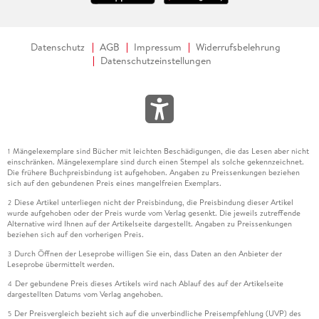
zwischen zwei Seuchen, leider ein Melodram in
Fortsetzungen, das mitunter in beinah naiven Romantizismus
verfällt. Da hilft es auch nicht, dass der letzte Brief - "Lebe
Datenschutz
AGB
Impressum
Widerrufsbelehrung
wohl, Camilo, Nieves ist gekommen, um mich zu holen. Der
Datenschutzeinstellungen
Himmel ist heute so schön . . ." - schon von der Grenze zum
Jenseits aus verfasst ist, als kleine Hommage an den
magischen Realismus der frühen Jahre. Der Schriftstellerin
Isabel Allende indessen seien noch viele gute Jahre vergönnt.
ROSE-MARIA GROPP
Mängelexemplare sind Bücher mit leichten Beschädigungen, die das Lesen aber nicht
1
Isabel Allende: "Violeta". Roman.
einschränken. Mängelexemplare sind durch einen Stempel als solche gekennzeichnet.
Die frühere Buchpreisbindung ist aufgehoben. Angaben zu Preissenkungen beziehen
sich auf den gebundenen Preis eines mangelfreien Exemplars.
Aus dem Spanischen von Svenja Becker.
Diese Artikel unterliegen nicht der Preisbindung, die Preisbindung dieser Artikel
2
wurde aufgehoben oder der Preis wurde vom Verlag gesenkt. Die jeweils zutreffende
Suhrkamp Verlag, Berlin 2022.
Alternative wird Ihnen auf der Artikelseite dargestellt. Angaben zu Preissenkungen
beziehen sich auf den vorherigen Preis.
398 S., geb.
Durch Öffnen der Leseprobe willigen Sie ein, dass Daten an den Anbieter der
3
Leseprobe übermittelt werden.
© Alle Rechte vorbehalten. Frankfurter Allgemeine Zeitung
Der gebundene Preis dieses Artikels wird nach Ablauf des auf der Artikelseite
4
GmbH, Frankfurt.
dargestellten Datums vom Verlag angehoben.
Der Preisvergleich bezieht sich auf die unverbindliche Preisempfehlung (UVP) des
5