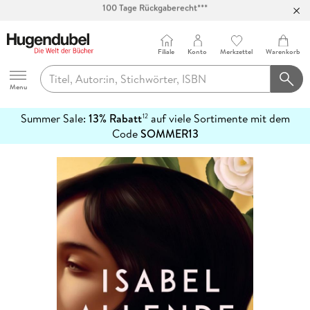
Abholung in über 100 Filialen
Filiale
Konto
Merkzettel
Warenkorb
Hugendubel
Menu
Summer Sale:
13% Rabatt
auf viele Sortimente mit dem
12
mehr
Code
SOMMER13
erfahren