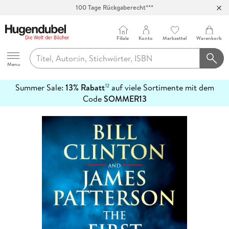
100 Tage Rückgaberecht***
Abholung in über 100 Filialen
Filiale
Konto
Merkzettel
Warenkorb
Hugendubel
Menu
Summer Sale:
13% Rabatt
auf viele Sortimente mit dem
12
mehr
Code
SOMMER13
erfahren