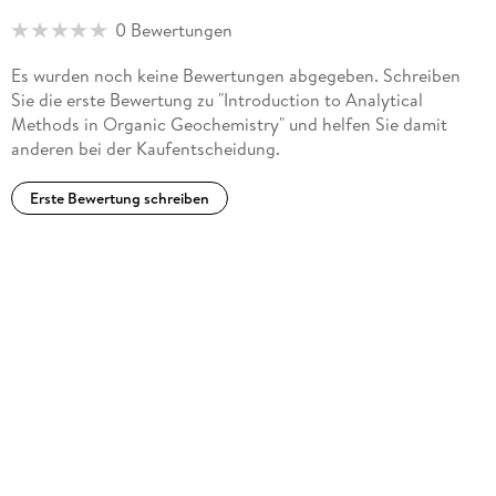
ground water (industrial emissions, municipal effluents, waste
0 Bewertungen
deposit seepage water, mining effluents etc.)
Es wurden noch keine Bewertungen abgegeben. Schreiben
Organic-geochemical characterization of bound residues in
Sie die erste Bewertung zu "Introduction to Analytical
riverine particulate matter
Methods in Organic Geochemistry" und helfen Sie damit
anderen bei der Kaufentscheidung.
Komponentenspezifische Isotopenanalysen von organischen
Schadstoffen
Erste Bewertung schreiben
Geochronology of organic contamination in riverine
sediment archives and generation of correlated pollution
histories
Detetcion and quantification of synthetic polymers in river
water, municipal effluents, sewage slugde and soil
CV
1993: Degreein Chemistry (diploma) University of Hamburg