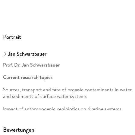
Portrait
Jan Schwarzbauer
Prof. Dr. Jan Schwarzbauer
Current research topics
Sources, transport and fate of organic contaminants in water
and sediments of surface water systems
Impact of anthropogenic xenibiotics on riverine systems
Structure elucidation of still unknown organic contaminants
Bewertungen
Analytical investigations on pollution sources of surface and