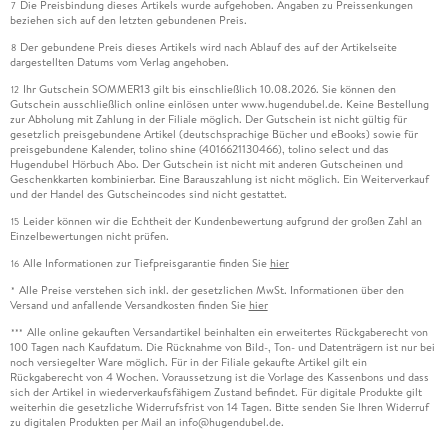
Die Preisbindung dieses Artikels wurde aufgehoben. Angaben zu Preissenkungen
7
beziehen sich auf den letzten gebundenen Preis.
Der gebundene Preis dieses Artikels wird nach Ablauf des auf der Artikelseite
8
dargestellten Datums vom Verlag angehoben.
Ihr Gutschein SOMMER13 gilt bis einschließlich 10.08.2026. Sie können den
12
Gutschein ausschließlich online einlösen unter www.hugendubel.de. Keine Bestellung
zur Abholung mit Zahlung in der Filiale möglich. Der Gutschein ist nicht gültig für
gesetzlich preisgebundene Artikel (deutschsprachige Bücher und eBooks) sowie für
preisgebundene Kalender, tolino shine (4016621130466), tolino select und das
Hugendubel Hörbuch Abo. Der Gutschein ist nicht mit anderen Gutscheinen und
Geschenkkarten kombinierbar. Eine Barauszahlung ist nicht möglich. Ein Weiterverkauf
und der Handel des Gutscheincodes sind nicht gestattet.
Leider können wir die Echtheit der Kundenbewertung aufgrund der großen Zahl an
15
Einzelbewertungen nicht prüfen.
Alle Informationen zur Tiefpreisgarantie finden Sie
hier
16
Alle Preise verstehen sich inkl. der gesetzlichen MwSt. Informationen über den
*
Versand und anfallende Versandkosten finden Sie
hier
Alle online gekauften Versandartikel beinhalten ein erweitertes Rückgaberecht von
***
100 Tagen nach Kaufdatum. Die Rücknahme von Bild-, Ton- und Datenträgern ist nur bei
noch versiegelter Ware möglich. Für in der Filiale gekaufte Artikel gilt ein
Rückgaberecht von 4 Wochen. Voraussetzung ist die Vorlage des Kassenbons und dass
sich der Artikel in wiederverkaufsfähigem Zustand befindet. Für digitale Produkte gilt
weiterhin die gesetzliche Widerrufsfrist von 14 Tagen. Bitte senden Sie Ihren Widerruf
zu digitalen Produkten per Mail an info@hugendubel.de.