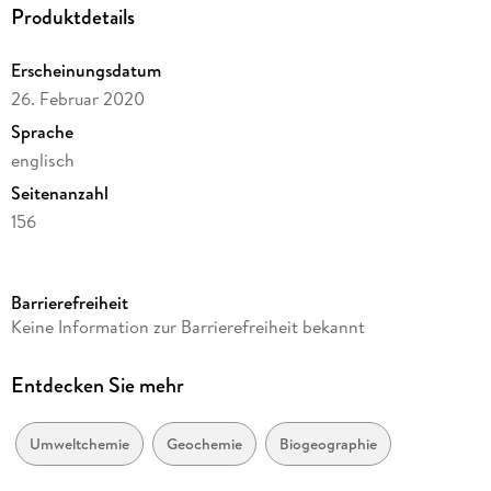
Produktdetails
Erscheinungsdatum
26. Februar 2020
Sprache
englisch
Seitenanzahl
156
Reihe
Earth and Environmental Science
Barrierefreiheit
Autor/Autorin
Keine Information zur Barrierefreiheit bekannt
Jan Schwarzbauer, Branimir Jovancicevic, Branimir Jovanievi
Verlag/Hersteller
Entdecken Sie mehr
Springer
Abbildungen
Umweltchemie
Geochemie
Biogeographie
VIII, 145 p. 125 illus. in color.