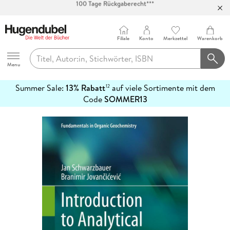
Abholung in über 100 Filialen
Filiale
Konto
Merkzettel
Warenkorb
Hugendubel
Menu
Summer Sale:
13% Rabatt
auf viele Sortimente mit dem
12
mehr
Code
SOMMER13
erfahren