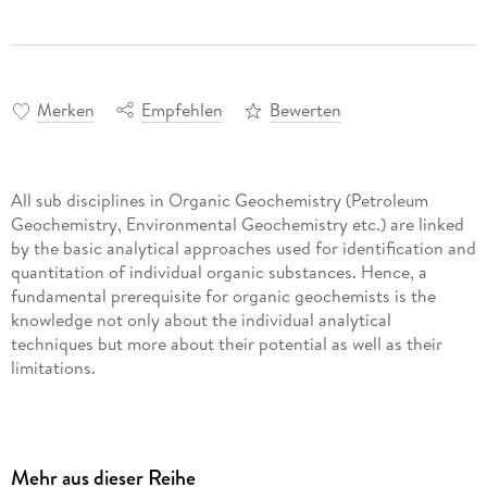
Merken
Empfehlen
Bewerten
All sub disciplines in Organic Geochemistry (Petroleum
Geochemistry, Environmental Geochemistry etc.) are linked
by the basic analytical approaches used for identification and
quantitation of individual organic substances. Hence, a
fundamental prerequisite for organic geochemists is the
knowledge not only about the individual analytical
techniques but more about their potential as well as their
limitations.
In this issues basic analytical procedures and techniques are
introduced comprising fundamental steps like sampling and
sample storage, aspects of sample treatment like extraction
Mehr aus dieser Reihe
and fractionation procedures and finally the specific