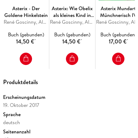
Asterix - Der
Asterix: Wie Obelix
Asterix Mundart
Goldene Hinkelstein
als kleines Kind in
Münchnerisch IV
René Goscinny, Albert Uderzo
den Zaubertrank
René Goscinny, Albert Uderzo
René Goscinny, Albert 
geplumpst ist
Buch (gebunden)
Buch (gebunden)
Buch (gebunden)
14,50 €
14,50 €
17,00 €
*
*
*
Produktdetails
Erscheinungsdatum
19. Oktober 2017
Sprache
deutsch
Seitenanzahl