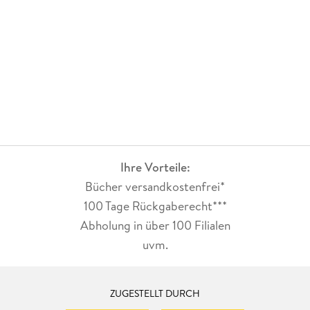
oder sogar"unsere"bestens bekannten Piraten, die sich auch
als Wagenlenker versuchen. Es war eine rasante Geschichte;
von mir gibt es 4 Sterne.
Ihre Vorteile:
Bücher versandkostenfrei*
100 Tage Rückgaberecht***
Abholung in über 100 Filialen
uvm.
ZUGESTELLT DURCH