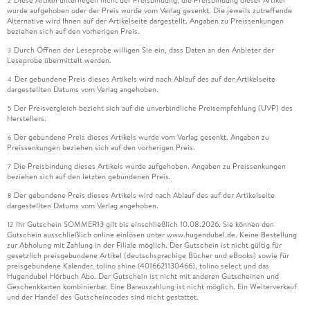
Diese Artikel unterliegen nicht der Preisbindung, die Preisbindung dieser Artikel
2
wurde aufgehoben oder der Preis wurde vom Verlag gesenkt. Die jeweils zutreffende
Alternative wird Ihnen auf der Artikelseite dargestellt. Angaben zu Preissenkungen
beziehen sich auf den vorherigen Preis.
Durch Öffnen der Leseprobe willigen Sie ein, dass Daten an den Anbieter der
3
Leseprobe übermittelt werden.
Der gebundene Preis dieses Artikels wird nach Ablauf des auf der Artikelseite
4
dargestellten Datums vom Verlag angehoben.
Der Preisvergleich bezieht sich auf die unverbindliche Preisempfehlung (UVP) des
5
Herstellers.
Der gebundene Preis dieses Artikels wurde vom Verlag gesenkt. Angaben zu
6
Preissenkungen beziehen sich auf den vorherigen Preis.
Die Preisbindung dieses Artikels wurde aufgehoben. Angaben zu Preissenkungen
7
beziehen sich auf den letzten gebundenen Preis.
Der gebundene Preis dieses Artikels wird nach Ablauf des auf der Artikelseite
8
dargestellten Datums vom Verlag angehoben.
Ihr Gutschein SOMMER13 gilt bis einschließlich 10.08.2026. Sie können den
12
Gutschein ausschließlich online einlösen unter www.hugendubel.de. Keine Bestellung
zur Abholung mit Zahlung in der Filiale möglich. Der Gutschein ist nicht gültig für
gesetzlich preisgebundene Artikel (deutschsprachige Bücher und eBooks) sowie für
preisgebundene Kalender, tolino shine (4016621130466), tolino select und das
Hugendubel Hörbuch Abo. Der Gutschein ist nicht mit anderen Gutscheinen und
Geschenkkarten kombinierbar. Eine Barauszahlung ist nicht möglich. Ein Weiterverkauf
und der Handel des Gutscheincodes sind nicht gestattet.