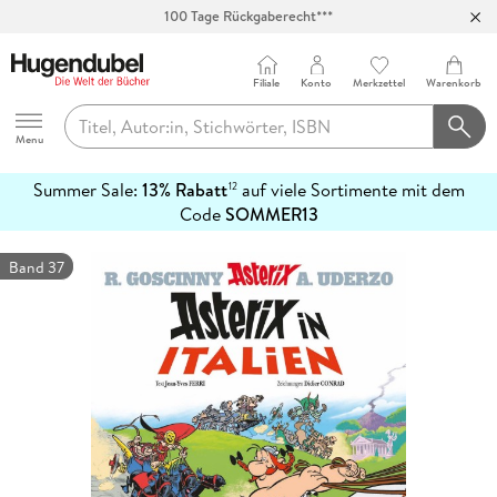
100 Tage Rückgaberecht***
Abholung in über 100 Filialen
Filiale
Konto
Merkzettel
Warenkorb
Hugendubel
Menu
Summer Sale:
13% Rabatt
auf viele Sortimente mit dem
12
mehr
Code
SOMMER13
erfahren
Band 37