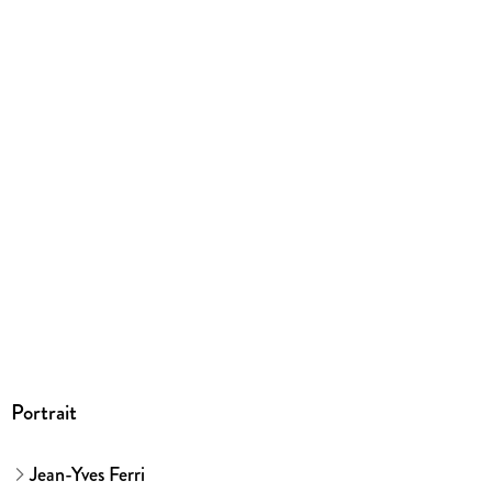
gebunden
Gewicht
390 g
Größe (L/B/H)
289/219/9 mm
ISBN
9783770440375
Herstelleradresse
Egmont Verlagsgesellschaften mbH, Ritterstr. 26, 10969
Berlin, safety@egmont.de
Portrait
Jean-Yves Ferri