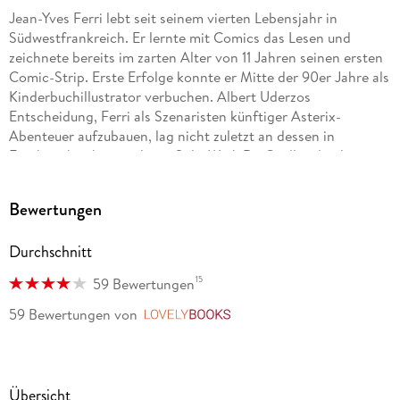
Jean-Yves Ferri lebt seit seinem vierten Lebensjahr in
Südwestfrankreich. Er lernte mit Comics das Lesen und
zeichnete bereits im zarten Alter von 11 Jahren seinen ersten
Comic-Strip. Erste Erfolge konnte er Mitte der 90er Jahre als
Kinderbuchillustrator verbuchen. Albert Uderzos
Entscheidung, Ferri als Szenaristen künftiger Asterix-
Abenteuer aufzubauen, lag nicht zuletzt an dessen in
Frankreich sehr populären Solo-Werk De Gaulle à la plage ,
das einen humoristischen Blick auf (fiktive) Abenteuer des
großen Generals wirft.
Bewertungen
Didier Conrad wurde 1959 in der Mittelmetropole Marseille
Durchschnitt
geboren. Seine ersten Cartoons veröffentlichte er 1973 im
Magazin Spirou . Seitdem hat sich Conrad zahlreicher Comic-
15
59 Bewertungen
Serien angenommen und gilt als einer der erfahrensten
Comic-Zeichner aus französischen Landen, der unter
59 Bewertungen
von
LovelyBooks
anderem für Disney und Dreamworks arbeitete. Unter
Pseudonym zeichnete er die Abenteuer des jungen Lucky
Luke ( Lucky Kid ) und ab 2011 den Marsupilami -Ableger
Marsu Kids .
Übersicht