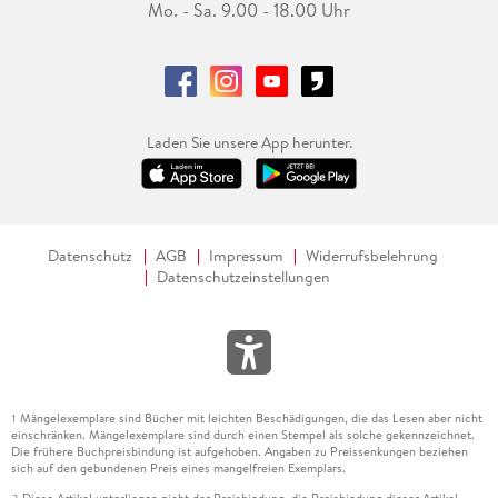
Mo. - Sa. 9.00 - 18.00 Uhr
Laden Sie unsere App herunter.
Datenschutz
AGB
Impressum
Widerrufsbelehrung
Datenschutzeinstellungen
Mängelexemplare sind Bücher mit leichten Beschädigungen, die das Lesen aber nicht
1
einschränken. Mängelexemplare sind durch einen Stempel als solche gekennzeichnet.
Die frühere Buchpreisbindung ist aufgehoben. Angaben zu Preissenkungen beziehen
sich auf den gebundenen Preis eines mangelfreien Exemplars.