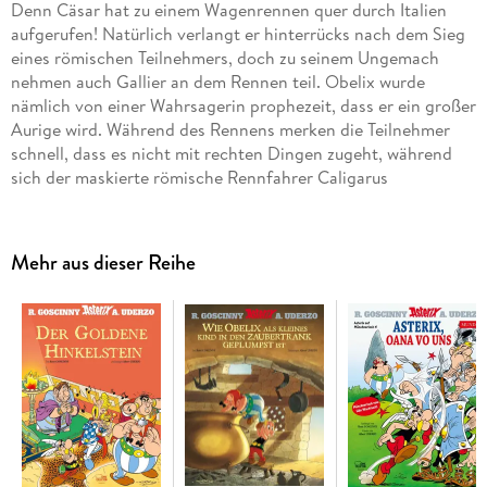
Denn Cäsar hat zu einem Wagenrennen quer durch Italien
aufgerufen! Natürlich verlangt er hinterrücks nach dem Sieg
eines römischen Teilnehmers, doch zu seinem Ungemach
nehmen auch Gallier an dem Rennen teil. Obelix wurde
nämlich von einer Wahrsagerin prophezeit, dass er ein großer
Aurige wird. Während des Rennens merken die Teilnehmer
schnell, dass es nicht mit rechten Dingen zugeht, während
sich der maskierte römische Rennfahrer Caligarus
unangefochten an die Spitze setzt. Hilfe kommt aus einer
unerwarteten Richtung, denn unter den Völkern auf der
italienischen Halbinsel herrschen nicht nur Sympathien für
Mehr aus dieser Reihe
Cäsar vor . . .