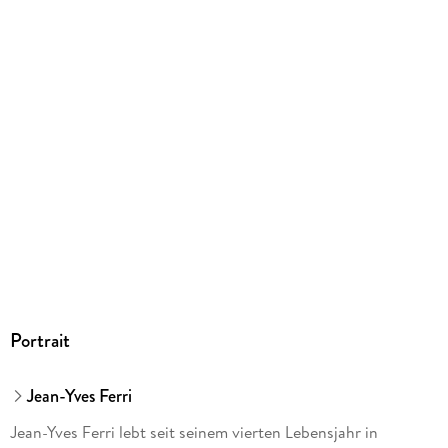
Gewicht
3003 g
Größe (L/B/H)
420/345/56 mm
Sonstiges
In edler Box
ISBN
9783770440849
Herstelleradresse
Egmont Verlagsgesellschaften mbH, Ritterstr. 26, 10969
Berlin, safety@egmont.de
Portrait
Jean-Yves Ferri
Jean-Yves Ferri lebt seit seinem vierten Lebensjahr in