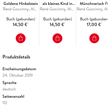
Goldene Hinkelstein
als kleines Kind in
Münchnerisch IV
René Goscinny, Albert Uderzo
den Zaubertrank
René Goscinny, Albert Uderzo
René Goscinny, Albert 
geplumpst ist
Buch (gebunden)
Buch (gebunden)
Buch (gebunden)
14,50 €
14,50 €
17,00 €
*
*
*
Produktdetails
Erscheinungsdatum
24. Oktober 2019
Sprache
deutsch
Seitenanzahl
112
Reihe