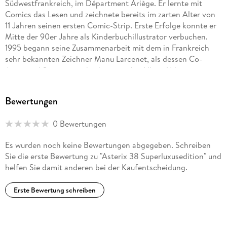
Südwestfrankreich, im Départment Ariège. Er lernte mit
Comics das Lesen und zeichnete bereits im zarten Alter von
11 Jahren seinen ersten Comic-Strip. Erste Erfolge konnte er
Mitte der 90er Jahre als Kinderbuchillustrator verbuchen.
1995 begann seine Zusammenarbeit mit dem in Frankreich
sehr bekannten Zeichner Manu Larcenet, als dessen Co-
Autor und Szenarist er bis heute wirkt. Albert Uderzos
Entscheidung, Ferri als Szenaristen künftiger Asterix-
Abenteuer aufzubauen, lag nicht zuletzt an dessen in
Bewertungen
Frankreich sehr populären Solo-Werk De Gaulle à la plage ,
das einen humoristischen Blick auf (fiktive) Abenteuer des
0 Bewertungen
großen Generals wirft.
Es wurden noch keine Bewertungen abgegeben. Schreiben
Didier Conrad wurde 1959 in der Mittelmetropole Marseille
Sie die erste Bewertung zu "Asterix 38 Superluxusedition" und
geboren. Seine ersten Cartoons veröffentlichte er 1973 im
helfen Sie damit anderen bei der Kaufentscheidung.
Magazin Spirou . Seitdem hat sich Conrad zahlreicher Comic-
Serien angenommen und gilt als einer der erfahrensten
Erste Bewertung schreiben
Comic-Zeichner aus französischen Landen, der unter
anderem für Disney und Dreamworks arbeitete. Unter
Pseudonym zeichnete er die Abenteuer des jungen Lucky
Luke ( Lucky Kid ) und ab 2011 den Marsupilami -Ableger