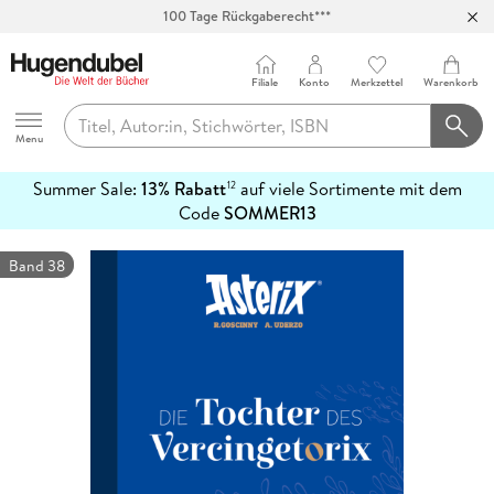
100 Tage Rückgaberecht***
Abholung in über 100 Filialen
Filiale
Konto
Merkzettel
Warenkorb
Hugendubel
Menu
Summer Sale:
13% Rabatt
auf viele Sortimente mit dem
12
mehr
Code
SOMMER13
erfahren
Band 38