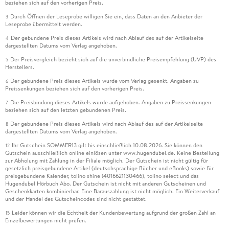
beziehen sich auf den vorherigen Preis.
Durch Öffnen der Leseprobe willigen Sie ein, dass Daten an den Anbieter der
3
Leseprobe übermittelt werden.
Der gebundene Preis dieses Artikels wird nach Ablauf des auf der Artikelseite
4
dargestellten Datums vom Verlag angehoben.
Der Preisvergleich bezieht sich auf die unverbindliche Preisempfehlung (UVP) des
5
Herstellers.
Der gebundene Preis dieses Artikels wurde vom Verlag gesenkt. Angaben zu
6
Preissenkungen beziehen sich auf den vorherigen Preis.
Die Preisbindung dieses Artikels wurde aufgehoben. Angaben zu Preissenkungen
7
beziehen sich auf den letzten gebundenen Preis.
Der gebundene Preis dieses Artikels wird nach Ablauf des auf der Artikelseite
8
dargestellten Datums vom Verlag angehoben.
Ihr Gutschein SOMMER13 gilt bis einschließlich 10.08.2026. Sie können den
12
Gutschein ausschließlich online einlösen unter www.hugendubel.de. Keine Bestellung
zur Abholung mit Zahlung in der Filiale möglich. Der Gutschein ist nicht gültig für
gesetzlich preisgebundene Artikel (deutschsprachige Bücher und eBooks) sowie für
preisgebundene Kalender, tolino shine (4016621130466), tolino select und das
Hugendubel Hörbuch Abo. Der Gutschein ist nicht mit anderen Gutscheinen und
Geschenkkarten kombinierbar. Eine Barauszahlung ist nicht möglich. Ein Weiterverkauf
und der Handel des Gutscheincodes sind nicht gestattet.
Leider können wir die Echtheit der Kundenbewertung aufgrund der großen Zahl an
15
Einzelbewertungen nicht prüfen.