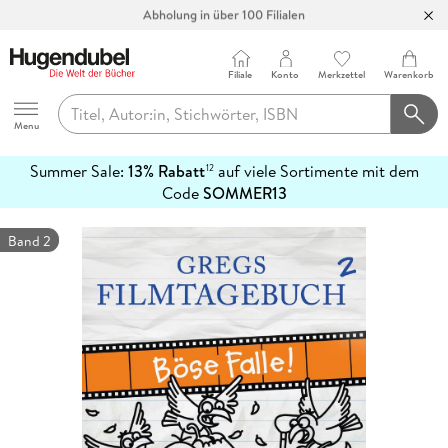
Abholung in über 100 Filialen
Filiale
Konto
Merkzettel
Warenkorb
Hugendubel
Menu
Summer Sale:
13% Rabatt
auf viele Sortimente mit dem
12
mehr
Code
SOMMER13
erfahren
Band 2