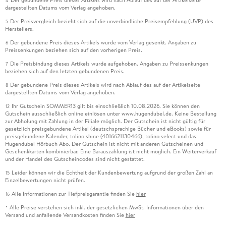
Der gebundene Preis dieses Artikels wird nach Ablauf des auf der Artikelseite
4
dargestellten Datums vom Verlag angehoben.
Der Preisvergleich bezieht sich auf die unverbindliche Preisempfehlung (UVP) des
5
Herstellers.
Der gebundene Preis dieses Artikels wurde vom Verlag gesenkt. Angaben zu
6
Preissenkungen beziehen sich auf den vorherigen Preis.
Die Preisbindung dieses Artikels wurde aufgehoben. Angaben zu Preissenkungen
7
beziehen sich auf den letzten gebundenen Preis.
Der gebundene Preis dieses Artikels wird nach Ablauf des auf der Artikelseite
8
dargestellten Datums vom Verlag angehoben.
Ihr Gutschein SOMMER13 gilt bis einschließlich 10.08.2026. Sie können den
12
Gutschein ausschließlich online einlösen unter www.hugendubel.de. Keine Bestellung
zur Abholung mit Zahlung in der Filiale möglich. Der Gutschein ist nicht gültig für
gesetzlich preisgebundene Artikel (deutschsprachige Bücher und eBooks) sowie für
preisgebundene Kalender, tolino shine (4016621130466), tolino select und das
Hugendubel Hörbuch Abo. Der Gutschein ist nicht mit anderen Gutscheinen und
Geschenkkarten kombinierbar. Eine Barauszahlung ist nicht möglich. Ein Weiterverkauf
und der Handel des Gutscheincodes sind nicht gestattet.
Leider können wir die Echtheit der Kundenbewertung aufgrund der großen Zahl an
15
Einzelbewertungen nicht prüfen.
Alle Informationen zur Tiefpreisgarantie finden Sie
hier
16
Alle Preise verstehen sich inkl. der gesetzlichen MwSt. Informationen über den
*
Versand und anfallende Versandkosten finden Sie
hier