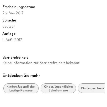
Erscheinungsdatum
26. Mai 2017
Sprache
deutsch
Auflage
1. Aufl. 2017
Seitenanzahl
202
Barrierefreiheit
Altersempfehlung
Keine Information zur Barrierefreiheit bekannt
ab 10 Jahre
Reihe
Entdecken Sie mehr
Gregs Tagebuch, 2
Kinder/Jugendliche:
Kinder/Jugendliche:
Autor/Autorin
Kindergeschenkb
Lustige Romane
Schulromane
Jeff Kinney
Übersetzung
Axel Merz