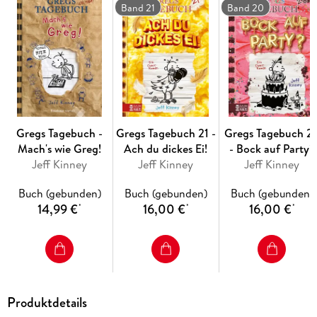
Band 21
Band 20
Gregs Tagebuch -
Gregs Tagebuch 21 -
Gregs Tagebuch 2
Mach's wie Greg!
Ach du dickes Ei!
- Bock auf Party?
Jeff Kinney
Jeff Kinney
Jeff Kinney
Buch (gebunden)
Buch (gebunden)
Buch (gebunden)
14,99 €
16,00 €
16,00 €
*
*
*
Produktdetails