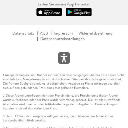
Laden Sie unsere App herunter.
Datenschutz
AGB
Impressum
Widerrufsbelehrung
Datenschutzeinstellungen
Mängelexemplare sind Bücher mit leichten Beschädigungen, die das Lesen aber nicht
1
einschränken. Mängelexemplare sind durch einen Stempel als solche gekennzeichnet.
Die frühere Buchpreisbindung ist aufgehoben. Angaben zu Preissenkungen beziehen
sich auf den gebundenen Preis eines mangelfreien Exemplars.
Diese Artikel unterliegen nicht der Preisbindung, die Preisbindung dieser Artikel
2
wurde aufgehoben oder der Preis wurde vom Verlag gesenkt. Die jeweils zutreffende
Alternative wird Ihnen auf der Artikelseite dargestellt. Angaben zu Preissenkungen
beziehen sich auf den vorherigen Preis.
Durch Öffnen der Leseprobe willigen Sie ein, dass Daten an den Anbieter der
3
Leseprobe übermittelt werden.