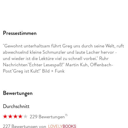
213/144/25 mm
ISBN
9783833936319
Herstelleradresse
Pressestimmen
Bastei Lübbe AG, Schanzenstr. 6-20, 51063 Köln,
produktsicherheit@bastei-luebbe.de
"Gewohnt unterhaltsam führt Greg uns durch seine Welt, ruft
abwechselnd kleine Schmunzler und laute Lacher hervor -
und wieder ist die Lektüre viel zu schnell vorbei." Ruhr
Nachrichten"Echter Lesespaß!" Martin Kuh, Offenbach-
Post"Greg ist Kult!" Bild + Funk
Bewertungen
Durchschnitt
15
229 Bewertungen
227 Bewertungen
von
LovelyBooks