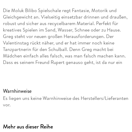
Die Moluk Bilibo Spielschale regt Fantasie, Motorik und
Gleichgewicht an. Vielseitig einsetzbar drinnen und draußen,
robust und sicher aus recycelbarem Material. Perfekt für
kreatives Spielen im Sand, Wasser, Schnee oder zu Hause.
Greg steht vor neuen großen Herausforderungen. Der
Valentinstag rückt näher, und er hat immer noch keine
Tanzpartnerin für den Schulball. Denn Greg macht bei
Mädchen einfach alles falsch, was man falsch machen kann.
Dass es seinem Freund Rupert genauso geht, ist da nur ein
schwacher Trost. Und dass es in seiner Klasse mehr Jungs als
Mädchen gibt, entspannt die Lage auch nicht gerade. Keine
rosigen Aussichten für Greg! Er muss sich dringend etwas
einfallen lassen, damit es hinterher nicht heißt: Dumm
Warnhinweise
gelaufen!
Es liegen uns keine Warnhinweise des Herstellers/Lieferanten
vor.
Mehr aus dieser Reihe