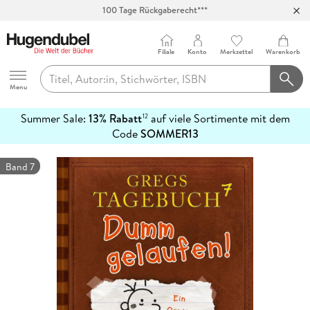
100 Tage Rückgaberecht***
Abholung in über 100 Filialen
Filiale
Konto
Merkzettel
Warenkorb
Hugendubel
Menu
Summer Sale:
13% Rabatt
auf viele Sortimente mit dem
12
mehr
Code
SOMMER13
erfahren
Band 7