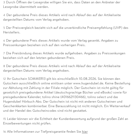
Durch Öffnen der Leseprobe willigen Sie ein, dass Daten an den Anbieter der
3
Leseprobe übermittelt werden.
Der gebundene Preis dieses Artikels wird nach Ablauf des auf der Artikelseite
4
dargestellten Datums vom Verlag angehoben.
Der Preisvergleich bezieht sich auf die unverbindliche Preisempfehlung (UVP) des
5
Herstellers.
Der gebundene Preis dieses Artikels wurde vom Verlag gesenkt. Angaben zu
6
Preissenkungen beziehen sich auf den vorherigen Preis.
Die Preisbindung dieses Artikels wurde aufgehoben. Angaben zu Preissenkungen
7
beziehen sich auf den letzten gebundenen Preis.
Der gebundene Preis dieses Artikels wird nach Ablauf des auf der Artikelseite
8
dargestellten Datums vom Verlag angehoben.
Ihr Gutschein SOMMER13 gilt bis einschließlich 10.08.2026. Sie können den
12
Gutschein ausschließlich online einlösen unter www.hugendubel.de. Keine Bestellung
zur Abholung mit Zahlung in der Filiale möglich. Der Gutschein ist nicht gültig für
gesetzlich preisgebundene Artikel (deutschsprachige Bücher und eBooks) sowie für
preisgebundene Kalender, tolino shine (4016621130466), tolino select und das
Hugendubel Hörbuch Abo. Der Gutschein ist nicht mit anderen Gutscheinen und
Geschenkkarten kombinierbar. Eine Barauszahlung ist nicht möglich. Ein Weiterverkauf
und der Handel des Gutscheincodes sind nicht gestattet.
Leider können wir die Echtheit der Kundenbewertung aufgrund der großen Zahl an
15
Einzelbewertungen nicht prüfen.
Alle Informationen zur Tiefpreisgarantie finden Sie
hier
16