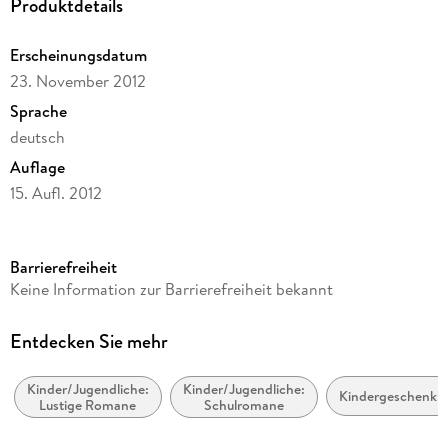
Produktdetails
Erscheinungsdatum
23. November 2012
Sprache
deutsch
Auflage
15. Aufl. 2012
Seitenanzahl
224
Barrierefreiheit
Altersempfehlung
Keine Information zur Barrierefreiheit bekannt
ab 10 Jahre
Reihe
Entdecken Sie mehr
Gregs Tagebuch, 7
Kinder/Jugendliche:
Kinder/Jugendliche:
Autor/Autorin
Kindergeschenkb
Lustige Romane
Schulromane
Jeff Kinney
Übersetzung