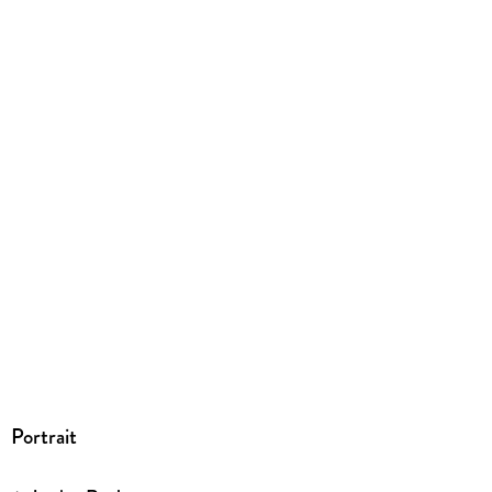
ISBN
9783833890444
Herstelleradresse
GRÄFE UND UNZER VERLAG GmbH, Grillparzerstraße 8,
81675 München, hallo@gu.de
Portrait