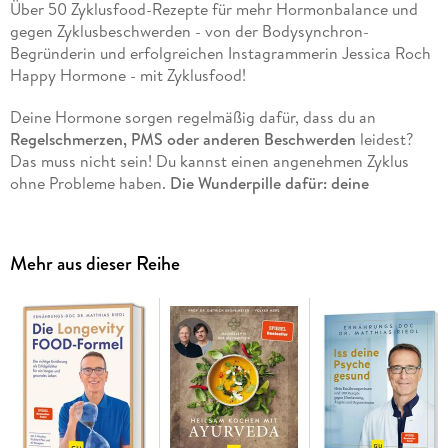
Über 50 Zyklusfood-Rezepte für mehr Hormonbalance und
gegen Zyklusbeschwerden - von der Bodysynchron-
Begründerin und erfolgreichen Instagrammerin Jessica Roch
Happy Hormone - mit Zyklusfood!
Deine Hormone sorgen regelmäßig dafür, dass du an
Regelschmerzen, PMS oder anderen Beschwerden
leidest?
Das muss nicht sein! Du kannst einen angenehmen Zyklus
ohne Probleme haben.
Die Wunderpille dafür: deine
Ernährung.
Jessica Roch, zertifizierte Ernährungsberaterin
und Zykluscoach, zeigt dir, wie du mit pflanzenbasierten
Zyklusfoods die Hormone sanft unterstützt und wieder in die
Mehr aus dieser Reihe
Balance bringst.
In diesem Buch findest du:
Alles, was du über deinen Zyklus wissen solltest
Individueller
Hormon-Check-up
Empfehlungen für Teemischungen