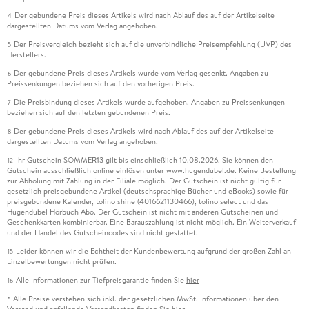
Der gebundene Preis dieses Artikels wird nach Ablauf des auf der Artikelseite
4
dargestellten Datums vom Verlag angehoben.
Der Preisvergleich bezieht sich auf die unverbindliche Preisempfehlung (UVP) des
5
Herstellers.
Der gebundene Preis dieses Artikels wurde vom Verlag gesenkt. Angaben zu
6
Preissenkungen beziehen sich auf den vorherigen Preis.
Die Preisbindung dieses Artikels wurde aufgehoben. Angaben zu Preissenkungen
7
beziehen sich auf den letzten gebundenen Preis.
Der gebundene Preis dieses Artikels wird nach Ablauf des auf der Artikelseite
8
dargestellten Datums vom Verlag angehoben.
Ihr Gutschein SOMMER13 gilt bis einschließlich 10.08.2026. Sie können den
12
Gutschein ausschließlich online einlösen unter www.hugendubel.de. Keine Bestellung
zur Abholung mit Zahlung in der Filiale möglich. Der Gutschein ist nicht gültig für
gesetzlich preisgebundene Artikel (deutschsprachige Bücher und eBooks) sowie für
preisgebundene Kalender, tolino shine (4016621130466), tolino select und das
Hugendubel Hörbuch Abo. Der Gutschein ist nicht mit anderen Gutscheinen und
Geschenkkarten kombinierbar. Eine Barauszahlung ist nicht möglich. Ein Weiterverkauf
und der Handel des Gutscheincodes sind nicht gestattet.
Leider können wir die Echtheit der Kundenbewertung aufgrund der großen Zahl an
15
Einzelbewertungen nicht prüfen.
Alle Informationen zur Tiefpreisgarantie finden Sie
hier
16
Alle Preise verstehen sich inkl. der gesetzlichen MwSt. Informationen über den
*