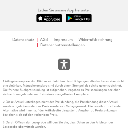
Laden Sie unsere App herunter.
Datenschutz
AGB
Impressum
Widerrufsbelehrung
Datenschutzeinstellungen
Mängelexemplare sind Bücher mit leichten Beschädigungen, die das Lesen aber nicht
1
einschränken. Mängelexemplare sind durch einen Stempel als solche gekennzeichnet.
Die frühere Buchpreisbindung ist aufgehoben. Angaben zu Preissenkungen beziehen
sich auf den gebundenen Preis eines mangelfreien Exemplars.
Diese Artikel unterliegen nicht der Preisbindung, die Preisbindung dieser Artikel
2
wurde aufgehoben oder der Preis wurde vom Verlag gesenkt. Die jeweils zutreffende
Alternative wird Ihnen auf der Artikelseite dargestellt. Angaben zu Preissenkungen
beziehen sich auf den vorherigen Preis.
Durch Öffnen der Leseprobe willigen Sie ein, dass Daten an den Anbieter der
3
Leseprobe übermittelt werden.