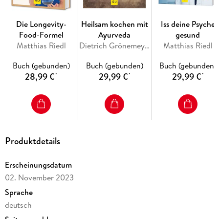
Zyklusfood - die absoluten Top 10
Monatsplan mit vielen Meal-Prep-Optionen
Die Longevity-
Heilsam kochen mit
Iss deine Psyche
Die richtigen Lebensmittel für jede Zyklusphase
Food-Formel
Ayurveda
gesund
Matthias Riedl
Dietrich Grönemeyer, Volker Mehl
Matthias Riedl
60 unwiderstehliche Zyklusfood-Rezepte
Buch (gebunden)
Buch (gebunden)
Buch (gebunden)
28,99 €
29,99 €
29,99 €
*
*
*
"Als ich begann, meine Ernährung an die Bedürfnisse des Zyklus
anzupassen, veränderte sich vieles. Ich hatte mehr Energie, konnte
leichter mein Gewicht halten und unangenehme
Menstruationsbeschwerden verschwanden endlich."
(Jessica
Roch)
Produktdetails
Erscheinungsdatum
Inhaltsverzeichnis
02. November 2023
Hinweis zur Optimierung
Impressum
Sprache
Wichtiger Hinweis
deutsch
Zyklus-Basics