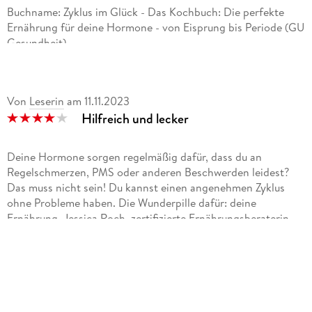
Buchname: Zyklus im Glück - Das Kochbuch: Die perfekte
Ernährung für deine Hormone - von Eisprung bis Periode (GU
Gesundheit)
Autor: Jessica Roch
Seiten: 160 (Print)
Fromat: als Print und Ebook erhältlich
Von
Leserin
am
11.11.2023
Verlag: GRÄFE UND UNZER Verlag GmbH; 1. Edition (2.
Hilfreich und lecker
November 2023)
Sterne: 4
Deine Hormone sorgen regelmäßig dafür, dass du an
Cover:
Regelschmerzen, PMS oder anderen Beschwerden leidest?
Das Cover ist richtig schön gestaltet worden. Der Buchtitel
Das muss nicht sein! Du kannst einen angenehmen Zyklus
steht in hellen bzw weiß/lilafarbenen Buchstaben im oberen
ohne Probleme haben. Die Wunderpille dafür: deine
Bereich. Man kann eine halbe Grapefruit erkennen und es
Ernährung. Jessica Roch, zertifizierte Ernährungsberaterin
wurde in Rosa gestaltet.. Auf dem ersten Blick ist das schon
und Zykluscoach, zeigt dir, wie du mit pflanzenbasierten
mal sehr ansprechend.
Zyklusfoods die Hormone sanft unterstützt und wieder in die
Balance bringst. (Klappentext)
Klappentext: (aus Amazon übernommen)
Ein tolles informatives Buch welches jede Frau, fast egal in
Happy Hormone - mit Zyklusfood!
welchen Alter, gelesen haben sollte. Es ist sehr verständlich