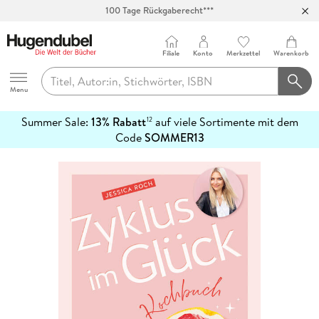
100 Tage Rückgaberecht***
Abholung in über 100 Filialen
Filiale
Konto
Merkzettel
Warenkorb
Hugendubel
Menu
Summer Sale:
13% Rabatt
auf viele Sortimente mit dem
12
mehr
Code
SOMMER13
erfahren