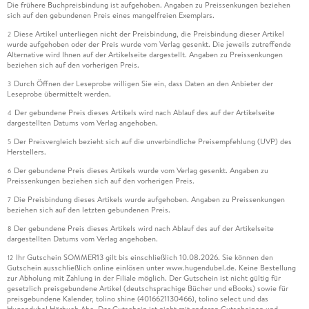
Die frühere Buchpreisbindung ist aufgehoben. Angaben zu Preissenkungen beziehen
sich auf den gebundenen Preis eines mangelfreien Exemplars.
Diese Artikel unterliegen nicht der Preisbindung, die Preisbindung dieser Artikel
2
wurde aufgehoben oder der Preis wurde vom Verlag gesenkt. Die jeweils zutreffende
Alternative wird Ihnen auf der Artikelseite dargestellt. Angaben zu Preissenkungen
beziehen sich auf den vorherigen Preis.
Durch Öffnen der Leseprobe willigen Sie ein, dass Daten an den Anbieter der
3
Leseprobe übermittelt werden.
Der gebundene Preis dieses Artikels wird nach Ablauf des auf der Artikelseite
4
dargestellten Datums vom Verlag angehoben.
Der Preisvergleich bezieht sich auf die unverbindliche Preisempfehlung (UVP) des
5
Herstellers.
Der gebundene Preis dieses Artikels wurde vom Verlag gesenkt. Angaben zu
6
Preissenkungen beziehen sich auf den vorherigen Preis.
Die Preisbindung dieses Artikels wurde aufgehoben. Angaben zu Preissenkungen
7
beziehen sich auf den letzten gebundenen Preis.
Der gebundene Preis dieses Artikels wird nach Ablauf des auf der Artikelseite
8
dargestellten Datums vom Verlag angehoben.
Ihr Gutschein SOMMER13 gilt bis einschließlich 10.08.2026. Sie können den
12
Gutschein ausschließlich online einlösen unter www.hugendubel.de. Keine Bestellung
zur Abholung mit Zahlung in der Filiale möglich. Der Gutschein ist nicht gültig für
gesetzlich preisgebundene Artikel (deutschsprachige Bücher und eBooks) sowie für
preisgebundene Kalender, tolino shine (4016621130466), tolino select und das