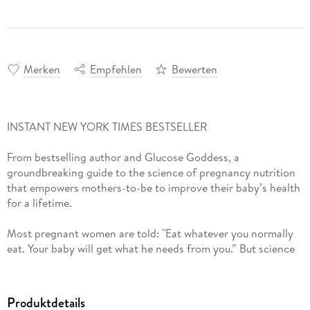
Merken
Empfehlen
Bewerten
INSTANT NEW YORK TIMES BESTSELLER
From bestselling author and Glucose Goddess, a
groundbreaking guide to the science of pregnancy nutrition
that empowers mothers-to-be to improve their baby’s health
for a lifetime.
Most pregnant women are told: "Eat whatever you normally
eat. Your baby will get what he needs from you.” But science
tells a different story: your diet during pregnancy shapes
your baby’s health for life. And somehow, no one has told
you the rules—until now.
Produktdetails