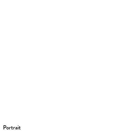
235/157/28 mm
ISBN
9781668219126
Portrait