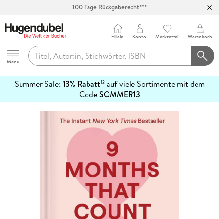
100 Tage Rückgaberecht***
Abholung in über 100 Filialen
Filiale
Konto
Merkzettel
Warenkorb
Hugendubel
Menu
Summer Sale:
13% Rabatt
auf viele Sortimente mit dem
12
mehr
Code
SOMMER13
erfahren