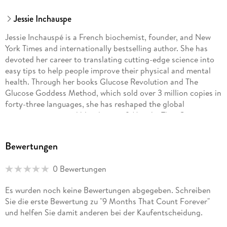
Jessie Inchauspe
Jessie Inchauspé is a French biochemist, founder, and New
York Times and internationally bestselling author. She has
devoted her career to translating cutting-edge science into
easy tips to help people improve their physical and mental
health. Through her books Glucose Revolution and The
Glucose Goddess Method, which sold over 3 million copies in
forty-three languages, she has reshaped the global
conversation around blood sugar. 9 Months That Count
Forever, her latest, breaks down the complex topic of
pregnancy nutrition. Jessie is the founder of the wildly
Bewertungen
popular social community @GlucoseGoddess, where she
reaches over seven million people across platforms. She
0 Bewertungen
holds a BSc in mathematics from King’s College, London,
and an MSc in biochemistry from Georgetown University.
Es wurden noch keine Bewertungen abgegeben. Schreiben
Sie die erste Bewertung zu "9 Months That Count Forever"
und helfen Sie damit anderen bei der Kaufentscheidung.