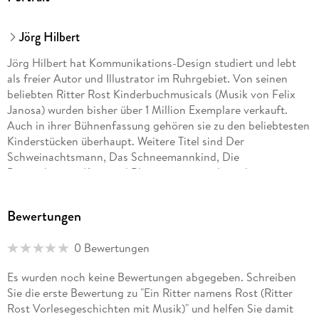
Jörg Hilbert
Jörg Hilbert hat Kommunikations-Design studiert und lebt
als freier Autor und Illustrator im Ruhrgebiet. Von seinen
beliebten Ritter Rost Kinderbuchmusicals (Musik von Felix
Janosa) wurden bisher über 1 Million Exemplare verkauft.
Auch in ihrer Bühnenfassung gehören sie zu den beliebtesten
Kinderstücken überhaupt. Weitere Titel sind Der
Schweinachtsmann, Das Schneemannkind, Die
Pappenheimer, Karo und Blaumann sowie die weltweit
erfolgreiche Serie Fritz & Fertig Schach für Kinder. Jörg
Hilbert hat zwei Kinder und ist mit dem Dichter Joachim
Bewertungen
Ringelnatz verwandt.
0 Bewertungen
Felix Janosa komponiert bereits seit seinem zwölften
Lebensjahr. Er studierte zwar Schulmusik, ging aber nicht als
Es wurden noch keine Bewertungen abgegeben. Schreiben
Musiklehrer in die Schule, sondern wurde Kabarettist, Jazz-
Sie die erste Bewertung zu "Ein Ritter namens Rost (Ritter
Pianist, Produzent und Buchautor. Neben seinen zahlreichen
Rost Vorlesegeschichten mit Musik)" und helfen Sie damit
musikpädagogischen Veröffentlichungen und den Ritter Rost