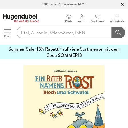
100 Tage Rückgaberecht***
Abholung in über 100 Filialen
Filiale
Konto
Merkzettel
Warenkorb
Hugendubel
Menu
Summer Sale:
13% Rabatt
auf viele Sortimente mit dem
12
mehr
Code
SOMMER13
erfahren