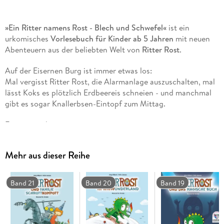
»Ein Ritter namens Rost - Blech und Schwefel«
ist ein
urkomisches
Vorlesebuch für Kinder ab 5 Jahren
mit neuen
Abenteuern aus der beliebten Welt von
Ritter Rost
.
Auf der Eisernen Burg ist immer etwas los:
Mal vergisst Ritter Rost, die Alarmanlage auszuschalten, mal
lässt Koks es plötzlich Erdbeereis schneien - und manchmal
gibt es sogar Knallerbsen-Eintopf zum Mittag.
Eines ist sicher:
Langweilig wird es hier garantiert nie!
Mehr aus dieser Reihe
In fünf herrlich schrägen Geschichten erleben Kinder
gemeinsam mit Ritter Rost und seinen Freunden rasante,
witzige und überraschende Abenteuer.
Band 21
Band 20
Band 19
Darum lieben Kinder dieses Ritter Rost Vorlesebuch:
- Fünf neue
Ritter Rost Geschichten voller Humor und