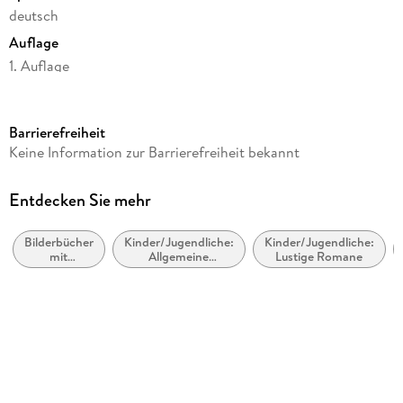
deutsch
Auflage
1. Auflage
Seitenanzahl
64
Barrierefreiheit
Altersempfehlung
Keine Information zur Barrierefreiheit bekannt
ab 5 Jahre
Reihe
Entdecken Sie mehr
Ritter Rost
Bilderbücher
Kinder/Jugendliche:
Kinder/Jugendliche:
Autor/Autorin
mit
Allgemeine
Lustige Romane
Jörg Hilbert
Erzähltexten
Interessen: Musik
und Musiker
Illustrationen
Jörg Hilbert
Komponiert von
Felix Janosa
Verlag/Hersteller