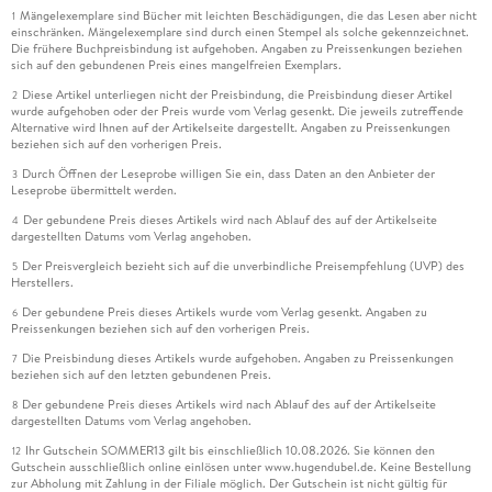
Mängelexemplare sind Bücher mit leichten Beschädigungen, die das Lesen aber nicht
1
einschränken. Mängelexemplare sind durch einen Stempel als solche gekennzeichnet.
Die frühere Buchpreisbindung ist aufgehoben. Angaben zu Preissenkungen beziehen
sich auf den gebundenen Preis eines mangelfreien Exemplars.
Diese Artikel unterliegen nicht der Preisbindung, die Preisbindung dieser Artikel
2
wurde aufgehoben oder der Preis wurde vom Verlag gesenkt. Die jeweils zutreffende
Alternative wird Ihnen auf der Artikelseite dargestellt. Angaben zu Preissenkungen
beziehen sich auf den vorherigen Preis.
Durch Öffnen der Leseprobe willigen Sie ein, dass Daten an den Anbieter der
3
Leseprobe übermittelt werden.
Der gebundene Preis dieses Artikels wird nach Ablauf des auf der Artikelseite
4
dargestellten Datums vom Verlag angehoben.
Der Preisvergleich bezieht sich auf die unverbindliche Preisempfehlung (UVP) des
5
Herstellers.
Der gebundene Preis dieses Artikels wurde vom Verlag gesenkt. Angaben zu
6
Preissenkungen beziehen sich auf den vorherigen Preis.
Die Preisbindung dieses Artikels wurde aufgehoben. Angaben zu Preissenkungen
7
beziehen sich auf den letzten gebundenen Preis.
Der gebundene Preis dieses Artikels wird nach Ablauf des auf der Artikelseite
8
dargestellten Datums vom Verlag angehoben.
Ihr Gutschein SOMMER13 gilt bis einschließlich 10.08.2026. Sie können den
12
Gutschein ausschließlich online einlösen unter www.hugendubel.de. Keine Bestellung
zur Abholung mit Zahlung in der Filiale möglich. Der Gutschein ist nicht gültig für