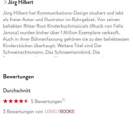
Jörg Hilbert
Jörg Hilbert hat Kommunikations-Design studiert und lebt
als freier Autor und Illustrator im Ruhrgebiet. Von seinen
beliebten Ritter Rost Kinderbuchmusicals (Musik von Felix
Janosa) wurden bisher über 1 Million Exemplare verkauft.
Auch in ihrer Bühnenfassung gehören sie zu den beliebtesten
Kinderstücken überhaupt. Weitere Titel sind Der
Schweinachtsmann, Das Schneemannkind, Die
Pappenheimer, Karo und Blaumann sowie die weltweit
erfolgreiche Serie Fritz & Fertig Schach für Kinder. Jörg
Hilbert hat zwei Kinder und ist mit dem Dichter Joachim
Bewertungen
Ringelnatz verwandt.
Durchschnitt
Felix Janosa komponiert bereits seit seinem zwölften
Lebensjahr. Er studierte zwar Schulmusik, ging aber nicht als
15
5 Bewertungen
Musiklehrer in die Schule, sondern wurde Kabarettist, Jazz-
Pianist, Produzent und Buchautor. Neben seinen zahlreichen
5 Bewertungen
von
LovelyBooks
musikpädagogischen Veröffentlichungen und den Ritter Rost
Musicals (mit Jörg Hilbert) schrieb er für die
unterschiedlichsten musikalischen Besetzungen und