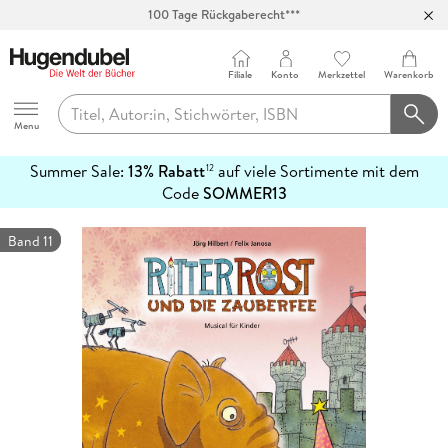
100 Tage Rückgaberecht***
Abholung in über 100 Filialen
Filiale
Konto
Merkzettel
Warenkorb
Hugendubel
Menu
Summer Sale:
13% Rabatt
auf viele Sortimente mit dem
12
mehr
Code
SOMMER13
erfahren
Band 11