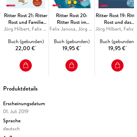
Ritter Rost 21: Ritter
Ritter Rost 20:
Ritter Rost 19: Ritt
Rost und Familie
Ritter Rost im
Rost und das
Schrottkompott
Jörg Hilbert, Felix Janosa
WWWunderland
Felix Janosa, Jörg Hilbert
magische Buch
Jörg Hilbert, Feli
(Ritter Rost mit CD
(Ritter Rost mit CD
(Ritter Rost mit C
Buch (gebunden)
Buch (gebunden)
Buch (gebunden)
und zum Streamen,
und zum Streamen,
und zum Streamen
22,00 €
19,95 €
19,95 €
*
*
*
Bd. 21)
Bd. 20)
Bd. 19)
Produktdetails
Erscheinungsdatum
01. Juli 2019
Sprache
deutsch