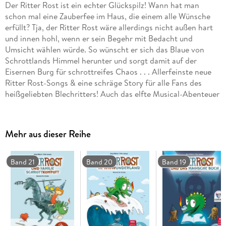
Der Ritter Rost ist ein echter Glückspilz! Wann hat man
schon mal eine Zauberfee im Haus, die einem alle Wünsche
erfüllt? Tja, der Ritter Rost wäre allerdings nicht außen hart
und innen hohl, wenn er sein Begehr mit Bedacht und
Umsicht wählen würde. So wünscht er sich das Blaue von
Schrottlands Himmel herunter und sorgt damit auf der
Eisernen Burg für schrottreifes Chaos . . . Allerfeinste neue
Ritter Rost-Songs & eine schräge Story für alle Fans des
heißgeliebten Blechritters! Auch das elfte Musical-Abenteuer
wird die ganze Familie begeistern. In einem brillianten Mix
aus Pop, Rock, Latin und HipHop hat Komponist Felix Janosa
zehn neue Songs geschrieben, die sich mit Jörg Hilberts
Mehr aus dieser Reihe
Fantasiewelt zu einem außergewöhnlichen Musical verbinden.
"Zum Mitsingen, Grölen und Dahinschmelzen, auch ohne Bad
in der Lava!" (Eltern Family)
Band 21
Band 20
Band 19
CD Standard Audio Format