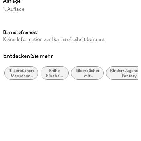
Auflage
1. Auflage
Seitenanzahl
56
Barrierefreiheit
Altersempfehlung
Keine Information zur Barrierefreiheit bekannt
ab 4 Jahre
Reihe
Entdecken Sie mehr
Ritter Rost, 11
Bilderbücher:
Frühe
Bilderbücher
Kinder/Jugendli
Autor/Autorin
Menschen,
Kindheit:
mit
Fantasy
Jörg Hilbert, Felix Janosa
Figuren,
Reime
Erzähltexten
Charaktere
und
Illustrationen
Wortspiele
Jörg Hilbert
Verlag/Hersteller
Betz, Annette
Produktart
gebunden