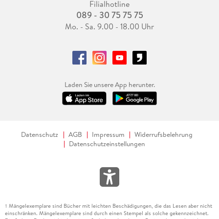
Filialhotline
089 - 30 75 75 75
Mo. - Sa. 9.00 - 18.00 Uhr
Laden Sie unsere App herunter.
Datenschutz
AGB
Impressum
Widerrufsbelehrung
Datenschutzeinstellungen
Mängelexemplare sind Bücher mit leichten Beschädigungen, die das Lesen aber nicht
1
einschränken. Mängelexemplare sind durch einen Stempel als solche gekennzeichnet.