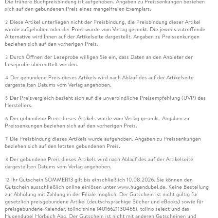
Die frühere Buchpreisbindung ist aufgehoben. Angaben zu Preissenkungen beziehen
sich auf den gebundenen Preis eines mangelfreien Exemplars.
Diese Artikel unterliegen nicht der Preisbindung, die Preisbindung dieser Artikel
2
wurde aufgehoben oder der Preis wurde vom Verlag gesenkt. Die jeweils zutreffende
Alternative wird Ihnen auf der Artikelseite dargestellt. Angaben zu Preissenkungen
beziehen sich auf den vorherigen Preis.
Durch Öffnen der Leseprobe willigen Sie ein, dass Daten an den Anbieter der
3
Leseprobe übermittelt werden.
Der gebundene Preis dieses Artikels wird nach Ablauf des auf der Artikelseite
4
dargestellten Datums vom Verlag angehoben.
Der Preisvergleich bezieht sich auf die unverbindliche Preisempfehlung (UVP) des
5
Herstellers.
Der gebundene Preis dieses Artikels wurde vom Verlag gesenkt. Angaben zu
6
Preissenkungen beziehen sich auf den vorherigen Preis.
Die Preisbindung dieses Artikels wurde aufgehoben. Angaben zu Preissenkungen
7
beziehen sich auf den letzten gebundenen Preis.
Der gebundene Preis dieses Artikels wird nach Ablauf des auf der Artikelseite
8
dargestellten Datums vom Verlag angehoben.
Ihr Gutschein SOMMER13 gilt bis einschließlich 10.08.2026. Sie können den
12
Gutschein ausschließlich online einlösen unter www.hugendubel.de. Keine Bestellung
zur Abholung mit Zahlung in der Filiale möglich. Der Gutschein ist nicht gültig für
gesetzlich preisgebundene Artikel (deutschsprachige Bücher und eBooks) sowie für
preisgebundene Kalender, tolino shine (4016621130466), tolino select und das
Hugendubel Hörbuch Abo. Der Gutschein ist nicht mit anderen Gutscheinen und