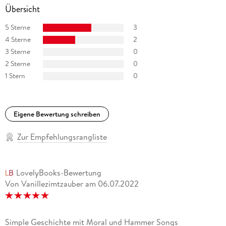
produzierte andere Blues-, Rock- und Jazzkünstler. Felix
Übersicht
Janosa hat eine Tochter und lebt auf dem Lande bei Aachen.
5 Sterne
3
4 Sterne
2
3 Sterne
0
2 Sterne
0
1 Stern
0
Eigene Bewertung schreiben
Zur Empfehlungsrangliste
LovelyBooks-Bewertung
Von Vanillezimtzauber
am
06.07.2022
Simple Geschichte mit Moral und Hammer Songs