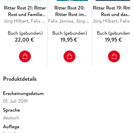
Ritter Rost 21: Ritter
Ritter Rost 20:
Ritter Rost 19: Ritt
Rost und Familie
Ritter Rost im
Rost und das
Schrottkompott
Jörg Hilbert, Felix Janosa
WWWunderland
Felix Janosa, Jörg Hilbert
magische Buch
Jörg Hilbert, Feli
(Ritter Rost mit CD
(Ritter Rost mit CD
(Ritter Rost mit C
Buch (gebunden)
Buch (gebunden)
Buch (gebunden)
und zum Streamen,
und zum Streamen,
und zum Streamen
22,00 €
19,95 €
19,95 €
*
*
*
Bd. 21)
Bd. 20)
Bd. 19)
Produktdetails
Erscheinungsdatum
01. Juli 2019
Sprache
deutsch
Auflage