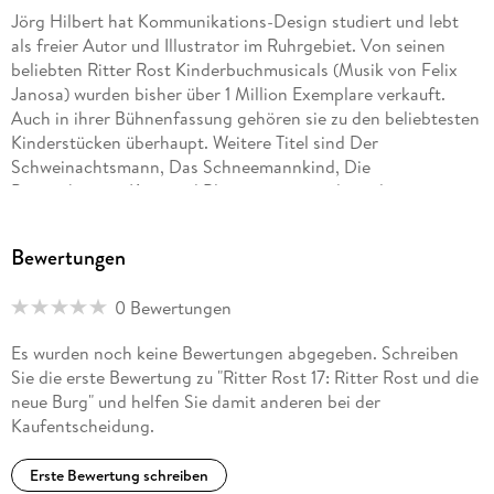
Jörg Hilbert hat Kommunikations-Design studiert und lebt
als freier Autor und Illustrator im Ruhrgebiet. Von seinen
beliebten Ritter Rost Kinderbuchmusicals (Musik von Felix
Janosa) wurden bisher über 1 Million Exemplare verkauft.
Auch in ihrer Bühnenfassung gehören sie zu den beliebtesten
Kinderstücken überhaupt. Weitere Titel sind Der
Schweinachtsmann, Das Schneemannkind, Die
Pappenheimer, Karo und Blaumann sowie die weltweit
erfolgreiche Serie Fritz & Fertig Schach für Kinder. Jörg
Hilbert hat zwei Kinder und ist mit dem Dichter Joachim
Bewertungen
Ringelnatz verwandt.
0 Bewertungen
Felix Janosa komponiert bereits seit seinem zwölften
Lebensjahr. Er studierte zwar Schulmusik, ging aber nicht als
Es wurden noch keine Bewertungen abgegeben. Schreiben
Musiklehrer in die Schule, sondern wurde Kabarettist, Jazz-
Sie die erste Bewertung zu "Ritter Rost 17: Ritter Rost und die
Pianist, Produzent und Buchautor. Neben seinen zahlreichen
neue Burg" und helfen Sie damit anderen bei der
musikpädagogischen Veröffentlichungen und den Ritter Rost
Kaufentscheidung.
Musicals (mit Jörg Hilbert) schrieb er für die
unterschiedlichsten musikalischen Besetzungen und
Erste Bewertung schreiben
produzierte andere Blues-, Rock- und Jazzkünstler. Felix