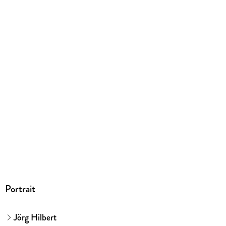
508 g
Größe (L/B/H)
304/218/12 mm
Sonstiges
Hardcover mit CD
ISBN
9783219118476
Herstelleradresse
Ueberreuter Verlag GmbH, Ritterstraße 3, 10969 Berlin,
produktsicherheit@ueberreuter.de
Portrait
Jörg Hilbert