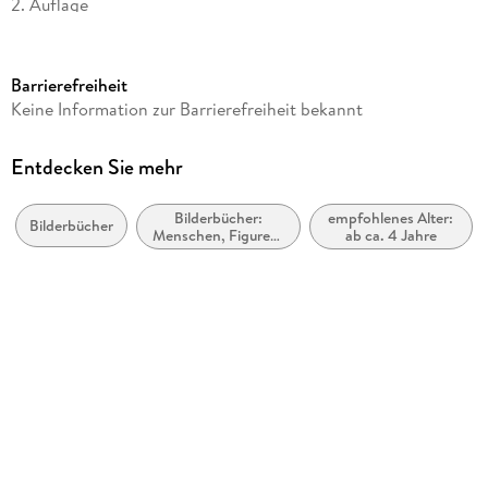
2. Auflage
Seitenanzahl
56
Barrierefreiheit
Altersempfehlung
Keine Information zur Barrierefreiheit bekannt
von 4 bis 10 Jahren
Reihe
Entdecken Sie mehr
Ritter Rost, 17
Bilderbücher:
empfohlenes Alter:
Autor/Autorin
Bilderbücher
Menschen, Figuren,
ab ca. 4 Jahre
Jörg Hilbert, Felix Janosa
Charaktere
Verlag/Hersteller
Betz, Annette
Produktart
gebunden
Abbildungen
vierfarbig
Gewicht