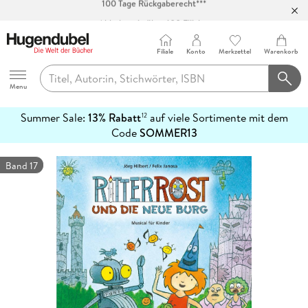
Abholung in über 100 Filialen
Filiale
Konto
Merkzettel
Warenkorb
Hugendubel
Menu
Summer Sale:
13% Rabatt
auf viele Sortimente mit dem
12
mehr
Code
SOMMER13
erfahren
Band 17