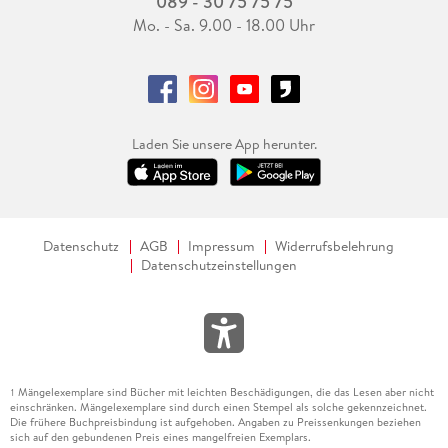
089 - 30 75 75 75
Mo. - Sa. 9.00 - 18.00 Uhr
Laden Sie unsere App herunter.
Datenschutz
AGB
Impressum
Widerrufsbelehrung
Datenschutzeinstellungen
Mängelexemplare sind Bücher mit leichten Beschädigungen, die das Lesen aber nicht
1
einschränken. Mängelexemplare sind durch einen Stempel als solche gekennzeichnet.
Die frühere Buchpreisbindung ist aufgehoben. Angaben zu Preissenkungen beziehen
sich auf den gebundenen Preis eines mangelfreien Exemplars.