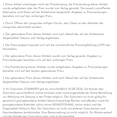
Diese Artikel unterliegen nicht der Preisbindung, die Preisbindung dieser Artikel
2
wurde aufgehoben oder der Preis wurde vom Verlag gesenkt. Die jeweils zutreffende
Alternative wird Ihnen auf der Artikelseite dargestellt. Angaben zu Preissenkungen
beziehen sich auf den vorherigen Preis.
Durch Öffnen der Leseprobe willigen Sie ein, dass Daten an den Anbieter der
3
Leseprobe übermittelt werden.
Der gebundene Preis dieses Artikels wird nach Ablauf des auf der Artikelseite
4
dargestellten Datums vom Verlag angehoben.
Der Preisvergleich bezieht sich auf die unverbindliche Preisempfehlung (UVP) des
5
Herstellers.
Der gebundene Preis dieses Artikels wurde vom Verlag gesenkt. Angaben zu
6
Preissenkungen beziehen sich auf den vorherigen Preis.
Die Preisbindung dieses Artikels wurde aufgehoben. Angaben zu Preissenkungen
7
beziehen sich auf den letzten gebundenen Preis.
Der gebundene Preis dieses Artikels wird nach Ablauf des auf der Artikelseite
8
dargestellten Datums vom Verlag angehoben.
Ihr Gutschein SOMMER13 gilt bis einschließlich 10.08.2026. Sie können den
12
Gutschein ausschließlich online einlösen unter www.hugendubel.de. Keine Bestellung
zur Abholung mit Zahlung in der Filiale möglich. Der Gutschein ist nicht gültig für
gesetzlich preisgebundene Artikel (deutschsprachige Bücher und eBooks) sowie für
preisgebundene Kalender, tolino shine (4016621130466), tolino select und das
Hugendubel Hörbuch Abo. Der Gutschein ist nicht mit anderen Gutscheinen und
Geschenkkarten kombinierbar. Eine Barauszahlung ist nicht möglich. Ein Weiterverkauf
und der Handel des Gutscheincodes sind nicht gestattet.