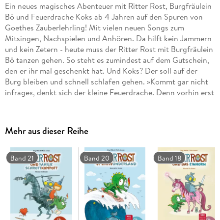
Ein neues magisches Abenteuer mit Ritter Rost, Burgfräulein
Bö und Feuerdrache Koks ab 4 Jahren auf den Spuren von
Goethes Zauberlehrling! Mit vielen neuen Songs zum
Mitsingen, Nachspielen und Anhören. Da hilft kein Jammern
und kein Zetern - heute muss der Ritter Rost mit Burgfräulein
Bö tanzen gehen. So steht es zumindest auf dem Gutschein,
den er ihr mal geschenkt hat. Und Koks? Der soll auf der
Burg bleiben und schnell schlafen gehen. »Kommt gar nicht
infrage«, denkt sich der kleine Feuerdrache. Denn vorhin erst
hat er das Geheime Buch der Magischen Momente in der
Bibliothek entdeckt. Lauter geheime Zaubersprüche stecken
darin. Da kann Koks nicht widerstehen . . . und so nimmt der
Mehr aus dieser Reihe
Zauber seinen Lauf. Fantasie, Humor und viel Musik sind das
Geheimrezept der Ritter Rost Musicals. Auf der im Buch
enthaltenen CD sind viele Songs zu finden, die man
Band 21
Band 20
Band 18
mitsingen, nachspielen oder einfach nur anhören kann.
CD Standard Audio Format