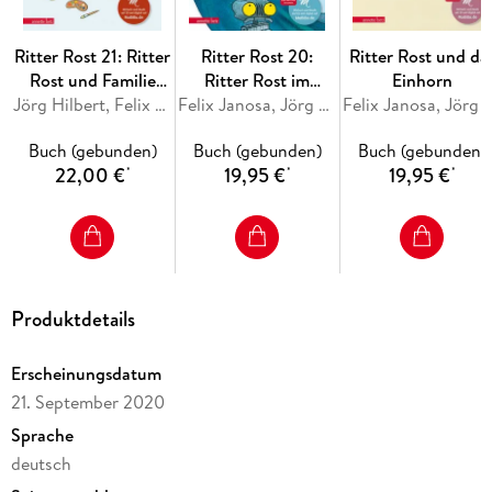
Ritter Rost 21: Ritter
Ritter Rost 20:
Ritter Rost und da
Rost und Familie
Ritter Rost im
Einhorn
Schrottkompott
Jörg Hilbert, Felix Janosa
WWWunderland
Felix Janosa, Jörg Hilbert
Felix Janosa, Jörg H
(Ritter Rost mit CD
(Ritter Rost mit CD
Buch (gebunden)
Buch (gebunden)
Buch (gebunden)
und zum Streamen,
und zum Streamen,
22,00 €
19,95 €
19,95 €
*
*
*
Bd. 21)
Bd. 20)
Produktdetails
Erscheinungsdatum
21. September 2020
Sprache
deutsch