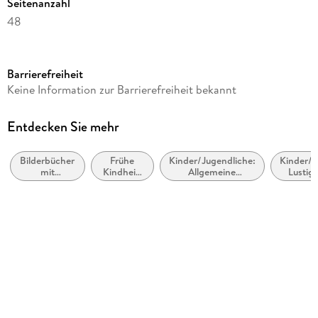
Seitenanzahl
48
Altersempfehlung
ab 4 Jahre
Barrierefreiheit
Reihe
Keine Information zur Barrierefreiheit bekannt
Ritter Rost, 19
Autor/Autorin
Entdecken Sie mehr
Jörg Hilbert, Felix Janosa
Bilderbücher
Frühe
Kinder/Jugendliche:
Kinder/J
Verlag/Hersteller
mit
Kindheit:
Allgemeine
Lustig
Betz, Annette
Erzähltexten:
Reime
Interessen: Musik
Fantasie und
und
und Musiker
Produktart
Spiel
Wortspiele
gebunden
Abbildungen
durchgehend farbig illustriert
Gewicht
480 g