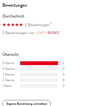
produzierte andere Blues-, Rock- und Jazzkünstler. Felix
Bewertungen
Janosa hat eine Tochter und lebt auf dem Lande bei Aachen.
Durchschnitt
15
2 Bewertungen
2 Bewertungen
von
LovelyBooks
Übersicht
5 Sterne
2
4 Sterne
0
3 Sterne
0
2 Sterne
0
1 Stern
0
Eigene Bewertung schreiben