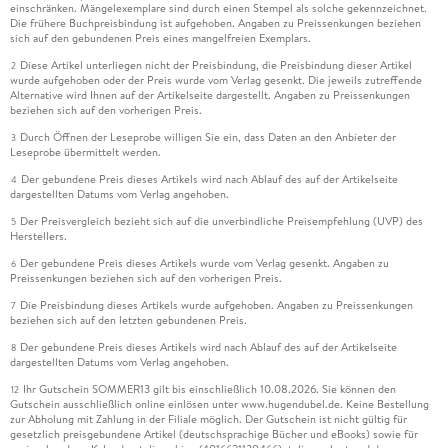
einschränken. Mängelexemplare sind durch einen Stempel als solche gekennzeichnet.
Die frühere Buchpreisbindung ist aufgehoben. Angaben zu Preissenkungen beziehen
sich auf den gebundenen Preis eines mangelfreien Exemplars.
Diese Artikel unterliegen nicht der Preisbindung, die Preisbindung dieser Artikel
2
wurde aufgehoben oder der Preis wurde vom Verlag gesenkt. Die jeweils zutreffende
Alternative wird Ihnen auf der Artikelseite dargestellt. Angaben zu Preissenkungen
beziehen sich auf den vorherigen Preis.
Durch Öffnen der Leseprobe willigen Sie ein, dass Daten an den Anbieter der
3
Leseprobe übermittelt werden.
Der gebundene Preis dieses Artikels wird nach Ablauf des auf der Artikelseite
4
dargestellten Datums vom Verlag angehoben.
Der Preisvergleich bezieht sich auf die unverbindliche Preisempfehlung (UVP) des
5
Herstellers.
Der gebundene Preis dieses Artikels wurde vom Verlag gesenkt. Angaben zu
6
Preissenkungen beziehen sich auf den vorherigen Preis.
Die Preisbindung dieses Artikels wurde aufgehoben. Angaben zu Preissenkungen
7
beziehen sich auf den letzten gebundenen Preis.
Der gebundene Preis dieses Artikels wird nach Ablauf des auf der Artikelseite
8
dargestellten Datums vom Verlag angehoben.
Ihr Gutschein SOMMER13 gilt bis einschließlich 10.08.2026. Sie können den
12
Gutschein ausschließlich online einlösen unter www.hugendubel.de. Keine Bestellung
zur Abholung mit Zahlung in der Filiale möglich. Der Gutschein ist nicht gültig für
gesetzlich preisgebundene Artikel (deutschsprachige Bücher und eBooks) sowie für