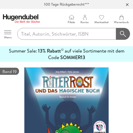
100 Tage Rückgaberecht***
Abholung in über 100 Filialen
Filiale
Konto
Merkzettel
Warenkorb
Hugendubel
Menu
Summer Sale:
13% Rabatt
auf viele Sortimente mit dem
12
mehr
Code
SOMMER13
erfahren
Band 19