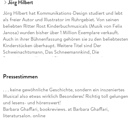
Jörg Hilbert
Jörg Hilbert hat Kommunikations-Design studiert und lebt
als freier Autor und Illustrator im Ruhrgebiet. Von seinen
beliebten Ritter Rost Kinderbuchmusicals (Musik von Felix
Janosa) wurden bisher über 1 Million Exemplare verkauft.
Auch in ihrer Bühnenfassung gehören sie zu den beliebtesten
Kinderstücken überhaupt. Weitere Titel sind Der
Schweinachtsmann, Das Schneemannkind, Die
Pappenheimer, Karo und Blaumann sowie die weltweit
erfolgreiche Serie Fritz & Fertig Schach für Kinder. Jörg
Hilbert hat zwei Kinder und ist mit dem Dichter Joachim
Pressestimmen
Ringelnatz verwandt.
. . . keine gewöhnliche Geschichte, sondern ein inszeniertes
Felix Janosa komponiert bereits seit seinem zwölften
Musical also etwas wirklich Besonderes! Richtig toll gelungen
Lebensjahr. Er studierte zwar Schulmusik, ging aber nicht als
und lesens- und hörenswert!
Musiklehrer in die Schule, sondern wurde Kabarettist, Jazz-
Barbara Ghaffari, bookreviews. at Barbara Ghaffari,
Pianist, Produzent und Buchautor. Neben seinen zahlreichen
literatursalon. online
musikpädagogischen Veröffentlichungen und den Ritter Rost
Musicals (mit Jörg Hilbert) schrieb er für die
unterschiedlichsten musikalischen Besetzungen und