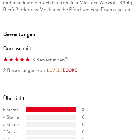
und man kann einfach irre treu à la Mies der Werwolf, König
produzierte andere Blues-, Rock- und Jazzkünstler. Felix
Bleifuß oder das Mechanische Pferd wie eine Eisenkugel an
Janosa hat eine Tochter und lebt auf dem Lande bei Aachen.
Ritter Rost hängen. Und dann sich immer wieder verwundert
die Augen reiben, wenn die Blechmenagerie ihre Visiere hebt,
um der Welt diesen unerschütterlichen Werkzeugkasten an
Bewertungen
befreienden Ideen zu präsentieren. Mal laut, mal leise, immer
lacherprobt.
Durchschnitt
Christine Paxmann, Eselsohr Christine Paxmann, eselsohr
15
3 Bewertungen
2 Bewertungen
von
LovelyBooks
Übersicht
5 Sterne
3
4 Sterne
0
3 Sterne
0
2 Sterne
0