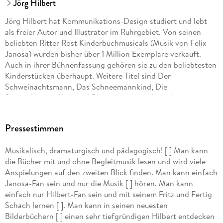
Jörg Hilbert
Jörg Hilbert hat Kommunikations-Design studiert und lebt
als freier Autor und Illustrator im Ruhrgebiet. Von seinen
beliebten Ritter Rost Kinderbuchmusicals (Musik von Felix
Janosa) wurden bisher über 1 Million Exemplare verkauft.
Auch in ihrer Bühnenfassung gehören sie zu den beliebtesten
Kinderstücken überhaupt. Weitere Titel sind Der
Schweinachtsmann, Das Schneemannkind, Die
Pappenheimer, Karo und Blaumann sowie die weltweit
erfolgreiche Serie Fritz & Fertig Schach für Kinder. Jörg
Hilbert hat zwei Kinder und ist mit dem Dichter Joachim
Pressestimmen
Ringelnatz verwandt.
Musikalisch, dramaturgisch und pädagogisch! [ ] Man kann
Felix Janosa komponiert bereits seit seinem zwölften
die Bücher mit und ohne Begleitmusik lesen und wird viele
Lebensjahr. Er studierte zwar Schulmusik, ging aber nicht als
Anspielungen auf den zweiten Blick finden. Man kann einfach
Musiklehrer in die Schule, sondern wurde Kabarettist, Jazz-
Janosa-Fan sein und nur die Musik [ ] hören. Man kann
Pianist, Produzent und Buchautor. Neben seinen zahlreichen
einfach nur Hilbert-Fan sein und mit seinem Fritz und Fertig
musikpädagogischen Veröffentlichungen und den Ritter Rost
Schach lernen [ ]. Man kann in seinen neuesten
Musicals (mit Jörg Hilbert) schrieb er für die
Bilderbüchern [ ] einen sehr tiefgründigen Hilbert entdecken
unterschiedlichsten musikalischen Besetzungen und