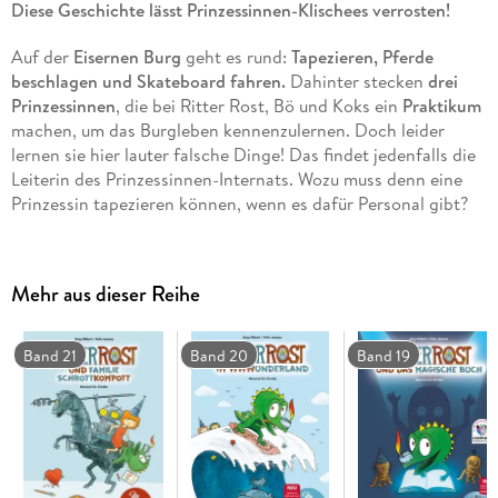
Diese Geschichte lässt Prinzessinnen-Klischees verrosten!
Auf der
Eisernen Burg
geht es rund:
Tapezieren, Pferde
beschlagen und Skateboard fahren.
Dahinter stecken
drei
Prinzessinnen
, die bei Ritter Rost, Bö und Koks ein
Praktikum
machen, um das Burgleben kennenzulernen. Doch leider
lernen sie hier lauter falsche Dinge! Das findet jedenfalls die
Leiterin des Prinzessinnen-Internats. Wozu muss denn eine
Prinzessin tapezieren können, wenn es dafür Personal gibt?
Erst als die drei jungen Damen ihr Schicksal selber in die
Hand nehmen, wendet sich alles zum Guten.
Mehr aus dieser Reihe
Der
Jubiläumsband zum 30. Geburtstag von Ritter Rost
erzählt von
taffen Prinzessinnen und davon, wie schön es ist,
anders zu sein. Das kunterbunte Bilderbuch für Kinder
ab 4
Band 21
Band 20
Band 19
Jahren
hält neben der lustig-schrägen Geschichte auch tolle
neue Songs
bereit - eingespielt von der
NDR
Radiophilharmonie.
Begleit-Hörbuch
auf der beiliegenden
CD und zum Streamen
unter MuBiBu. de
.