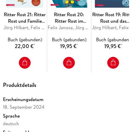
CD Standard Audio Format
Ritter Rost 21: Ritter
Ritter Rost 20:
Ritter Rost 19: Ritt
Rost und Familie
Ritter Rost im
Rost und das
Schrottkompott
Jörg Hilbert, Felix Janosa
WWWunderland
Felix Janosa, Jörg Hilbert
magische Buch
Jörg Hilbert, Feli
(Ritter Rost mit CD
(Ritter Rost mit CD
(Ritter Rost mit C
Buch (gebunden)
Buch (gebunden)
Buch (gebunden)
und zum Streamen,
und zum Streamen,
und zum Streamen
22,00 €
19,95 €
19,95 €
*
*
*
Bd. 21)
Bd. 20)
Bd. 19)
Produktdetails
Erscheinungsdatum
18. September 2024
Sprache
deutsch