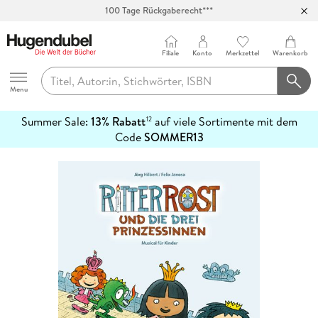
100 Tage Rückgaberecht***
Abholung in über 100 Filialen
Filiale
Konto
Merkzettel
Warenkorb
Hugendubel
Menu
Summer Sale:
13% Rabatt
auf viele Sortimente mit dem
12
mehr
Code
SOMMER13
erfahren