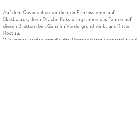
Auf dem Cover sehen wir die drei Prinzessinnen auf
Skatboards, denn Drache Koks bringt ihnen das Fahren auf
diesen Brettern bei. Ganz im Vordergrund winkt uns Ritter
Rost zu.
Wie immer werden erst die drei Protagonisten vorgestellt und
die kleine Insel, auf der die Eiserne Burg steht, ist auch zu
sehen.
Die Geschichte beginnt mit der Ankunft der drei
Prinzessinnen, die aus einem Internat kommen und ein
Praktikum absolvieren sollen. Da sie durch dreifaches
Klopfen um Eintritt bitten, heißt auch das dazugehörige Lied,
dass auf der ersten Seite mit Text und Noten abgedruckt ist,
Klopf, klopf, klopf. Vorne im Buch findest du eine CD mit den
Liedern, denn das Buch ist ja ein Musical für Kinder. Du
kannst die Lieder aber auch online abrufen.
Ein Praktikum auf der Eisernen bedeutet nicht anmutige
Zierschleifen zu binden, sondern da lernt man handfeste
Dinge. Unser Zuhause ist kein Streichelzoo, sondern eine
rüstige rostige Burg! meint dazu der Ritter Rost. So lernen