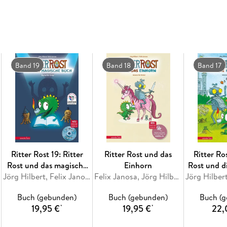
Band 19
Band 18
Band 17
Ritter Rost 19: Ritter
Ritter Rost und das
Ritter Ros
Rost und das magische
Einhorn
Rost und d
Buch (Ritter Rost mit CD
Jörg Hilbert, Felix Janosa
Felix Janosa, Jörg Hilbert
und zum Streamen, Bd.
Buch (gebunden)
Buch (gebunden)
Buch (
19)
19,95 €
19,95 €
22,
*
*