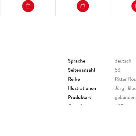
Sprache
deutsch
Seitenanzahl
56
Reihe
Ritter Ros
Illustrationen
Jörg Hilbe
Produktart
gebunden
t
Gewicht
487 g
Sonstiges
Hardcove
Herstelleradresse
Ueberreut
produktsi