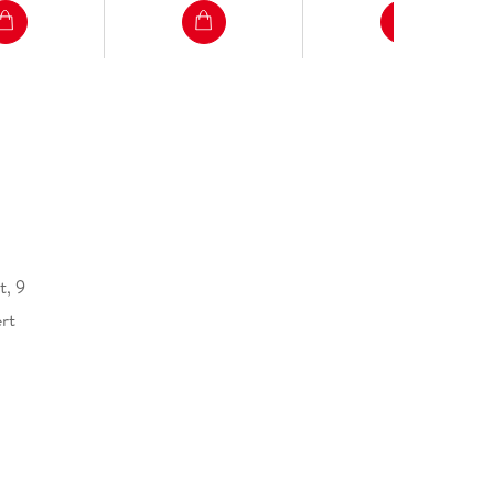
t, 9
rt
r mit CD
er Verlag GmbH, Ritterstraße 3, 10969 Berlin,
cherheit@ueberreuter.de