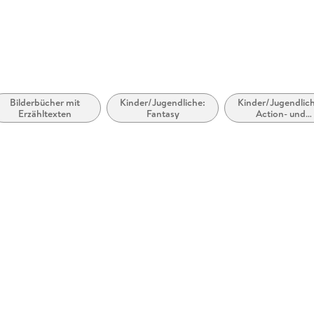
Bilderbücher mit
Kinder/Jugendliche:
Kinder/Jugendlic
Erzähltexten
Fantasy
Action- und
Abenteuergeschic