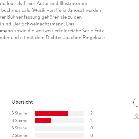
 lebt als freier Autor und Illustrator im
erbuchmusicals (Musik von Felix Janosa) wurden
ihrer Bühnenfassung gehören sie zu den
el sind Der Schweinachtsmann, Das
ann sowie die weltweit erfolgreiche Serie Fritz
Kinder und ist mit dem Dichter Joachim Ringelnatz
en Lebensjahr. Er studierte zwar Schulmusik, ging
urde Kabarettist, Jazz-Pianist, Produzent und
ischen Veröffentlichungen und den Ritter Rost
erschiedlichsten musikalischen Besetzungen und
Felix Janosa hat eine Tochter und lebt auf dem
Übersicht
5 Sterne
2
4 Sterne
1
3 Sterne
0
2 Sterne
0