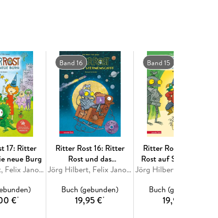
Band 16
Band 15
t 17: Ritter
Ritter Rost 16: Ritter
Ritter Rost 15: Ritter
ie neue Burg
Rost und das
Rost auf Schatzsuche
Jörg Hilbert, Felix Janosa
Sternenschiff
Jörg Hilbert, Felix Janosa
Jörg Hilbert, Felix J
gebunden)
Buch (gebunden)
Buch (gebunden)
00 €
19,95 €
19,95 €
*
*
*