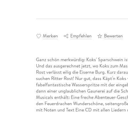
Merken
Empfehlen
Bewerten
Ganz schön merkwürdig: Koks' Sparschwein ist
Und das ausgerechnet jetzt, wo Koks zum Mask
Rost verlässt eilig die Eiserne Burg. Kurz dar
suchen Ritter Rost! Nur gut, dass Käpt'n Koks
fabelfantastische Wasserspritze mit der eing
dann einer unglaublichen Gaunerei auf die Schl
Musicals enthält: Eine freche Abenteuer-Gesch
den Feuerdrachen Wunderschöne, seitengroße 
mit Noten und Text Eine CD mit allen Lieder
CD Standard Audio Format