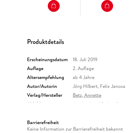
Produktdetails
Erscheinungsdatum
18. Juli 2019
Auflage
2. Auflage
Altersempfehlung
ab 4 Jahre
Autor/Autorin
Jörg Hilbert, Felix Janosa
Verlag/Hersteller
Betz, Annette
Abbildungen
durchgehend farbig illustrier
Größe (L/B/H)
304/217/10 mm
ISBN
9783219118391
Barrierefreiheit
Keine Information zur Barrierefreiheit bekannt