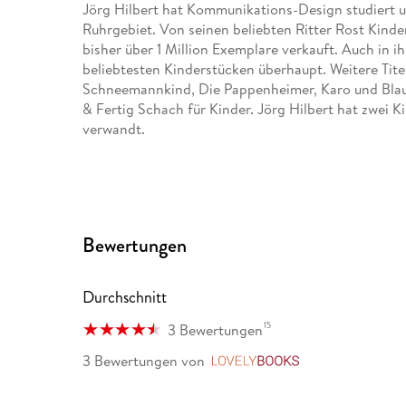
Jörg Hilbert hat Kommunikations-Design studiert und
Ruhrgebiet. Von seinen beliebten Ritter Rost Kind
bisher über 1 Million Exemplare verkauft. Auch in 
beliebtesten Kinderstücken überhaupt. Weitere Tit
Schneemannkind, Die Pappenheimer, Karo und Blaum
& Fertig Schach für Kinder. Jörg Hilbert hat zwei 
verwandt.
Felix Janosa komponiert bereits seit seinem zwölft
aber nicht als Musiklehrer in die Schule, sondern w
Buchautor. Neben seinen zahlreichen musikpädagog
Musicals (mit Jörg Hilbert) schrieb er für die unt
Bewertungen
produzierte andere Blues-, Rock- und Jazzkünstler. 
Lande bei Aachen.
Durchschnitt
15
3 Bewertungen
3 Bewertungen
von
LovelyBooks