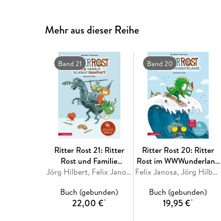
Mehr aus dieser Reihe
Band 21
Band 20
Ritter Rost 21: Ritter
Ritter Rost 20: Ritter
Rost und Familie
Rost im WWWunderland
Schrottkompott (Ritter
Jörg Hilbert, Felix Janosa
(Ritter Rost mit CD und
Felix Janosa, Jörg Hilbert
Rost mit CD und zum
zum Streamen, Bd. 20)
Buch (gebunden)
Buch (gebunden)
Streamen, Bd. 21)
22,00 €
19,95 €
*
*