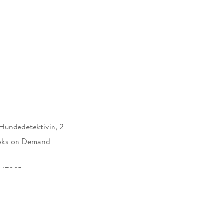
 Hundedetektivin, 2
oks on Demand
747825