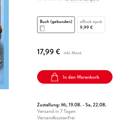
Fremdsprachige Bücher
n Lernhilfen
 Jugendbücher
eiber
Hörbuch Downloads im Bundle
cher
 Vergleich
 Puzzlezubehör
Lernen
New Adult
STABILO
Taschenbücher
hilfen
hriller
 Backen
er
lender
Ratgeber
Buch (gebunden)
eBook epub
op
hriller
Romance
9,99 €
Sachbücher
precher:innen
Science Fiction
17,99 €
inkl. Mwst.
Fremdsprachige Bücher
In den Warenkorb
Zustellung:
Mi, 19.08. - Sa, 22.08.
Versand in 7 Tagen
Versandkostenfrei