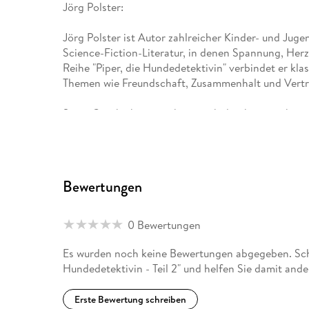
Jörg Polster:
Jörg Polster ist Autor zahlreicher Kinder- und Jug
Science-Fiction-Literatur, in denen Spannung, Herz
Reihe "Piper, die Hundedetektivin" verbindet er kl
Themen wie Freundschaft, Zusammenhalt und Vertr
Seine Geschichten zeichnen sich durch eine ruhige, 
nimmt und sie zugleich behutsam durch spannende F
Mittelpunkt, sondern auch die leisen Zwischentöne
Jörg Polster lebt und arbeitet in Magdeburg.
Bewertungen
Mit Piper hat er eine Figur geschaffen, die mit Her
Pfoten Großes bewirken kann.
0 Bewertungen
Es wurden noch keine Bewertungen abgegeben. Schre
Hundedetektivin - Teil 2" und helfen Sie damit and
Erste Bewertung schreiben