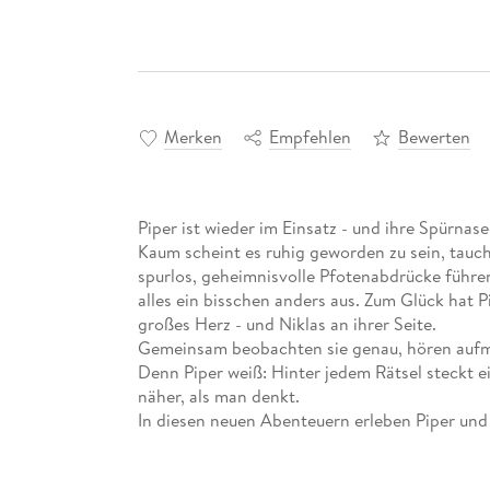
Merken
Empfehlen
Bewerten
Piper ist wieder im Einsatz - und ihre Spürnas
Kaum scheint es ruhig geworden zu sein, tauc
spurlos, geheimnisvolle Pfotenabdrücke führen
alles ein bisschen anders aus. Zum Glück hat P
großes Herz - und Niklas an ihrer Seite.
Gemeinsam beobachten sie genau, hören aufme
Denn Piper weiß: Hinter jedem Rätsel steckt 
näher, als man denkt.
In diesen neuen Abenteuern erleben Piper un
Überraschungen und große Wiedersehen. Mit G
Detektivgeschick zeigen sie, dass man auch m