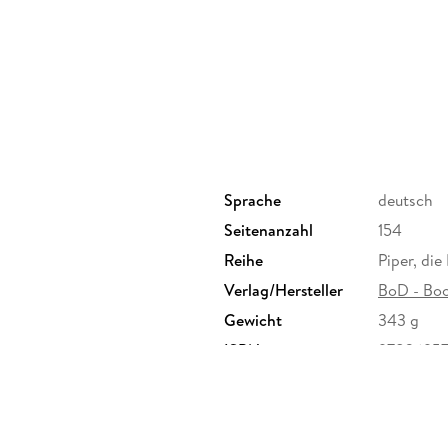
Sprache
deutsch
Seitenanzahl
154
Reihe
Piper, die
Verlag/Hersteller
BoD - Bo
Gewicht
343 g
ISBN
9783695
rseering 33, 22297 Hamburg,