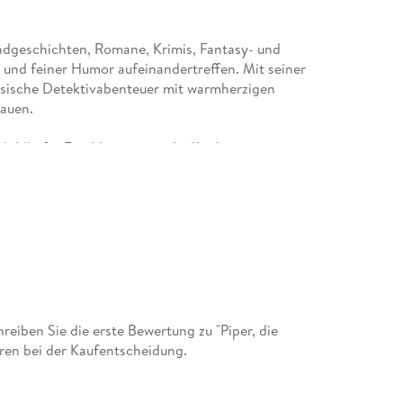
endgeschichten, Romane, Krimis, Fantasy- und
 und feiner Humor aufeinandertreffen. Mit seiner
assische Detektivabenteuer mit warmherzigen
auen.
bildhafte Erzählweise aus, die Kinder ernst
älle führt. Dabei stehen nicht nur Rätsel im
: Mut, Empathie und das genaue Hinsehen.
z und Spürnase zeigt, dass man auch mit kleinen
iben Sie die erste Bewertung zu "Piper, die
eren bei der Kaufentscheidung.