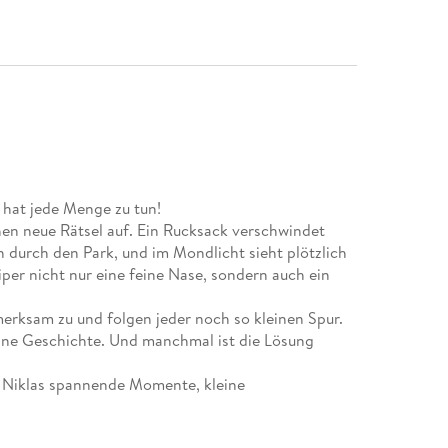
e hat jede Menge zu tun!
hen neue Rätsel auf. Ein Rucksack verschwindet
 durch den Park, und im Mondlicht sieht plötzlich
iper nicht nur eine feine Nase, sondern auch ein
rksam zu und folgen jeder noch so kleinen Spur.
eine Geschichte. Und manchmal ist die Lösung
d Niklas spannende Momente, kleine
eduld, Mut und einer ordentlichen Portion
it kleinen Pfoten Großes erreichen kann.