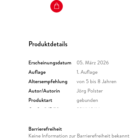
Produktdetails
Erscheinungsdatum
05. März 2026
Auflage
1. Auflage
Altersempfehlung
von 5 bis 8 Jahren
Autor/Autorin
Jörg Polster
Produktart
gebunden
Größe (L/B/H)
221/140/14 mm
Herstelleradresse
Books on Demand GmbH, Übe
bod@bod.de
Barrierefreiheit
Keine Information zur Barrierefreiheit bekannt