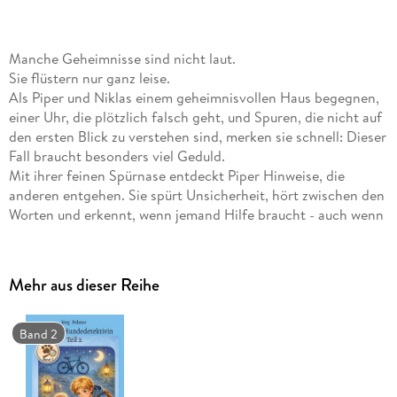
Manche Geheimnisse sind nicht laut.
Sie flüstern nur ganz leise.
Als Piper und Niklas einem geheimnisvollen Haus begegnen,
einer Uhr, die plötzlich falsch geht, und Spuren, die nicht auf
den ersten Blick zu verstehen sind, merken sie schnell: Dieser
Fall braucht besonders viel Geduld.
Mit ihrer feinen Spürnase entdeckt Piper Hinweise, die
anderen entgehen. Sie spürt Unsicherheit, hört zwischen den
Worten und erkennt, wenn jemand Hilfe braucht - auch wenn
es niemand laut ausspricht.
Nicht jedes Rätsel wird mit einer Taschenlampe gelöst.
Manchmal ist Zuhören wichtiger als Suchen. Und manchmal
Mehr aus dieser Reihe
braucht es Mut, um das Richtige zu tun.
Dieses neue Abenteuer zeigt, dass echte Detektivarbeit auch
leise sein kann - und dass Vertrauen oft der wichtigste
Band 2
Schlüssel ist.
Ein gefühlvolles und zugleich spannendes Kinderbuch für
kleine Spürnasen ab 6 Jahren.