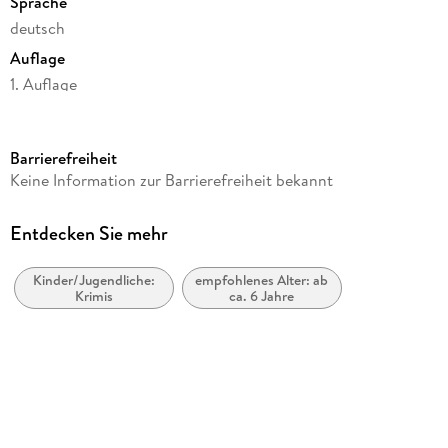
Sprache
deutsch
Auflage
1. Auflage
Seitenanzahl
124
Barrierefreiheit
Altersempfehlung
Keine Information zur Barrierefreiheit bekannt
von 5 bis 8 Jahren
Reihe
Entdecken Sie mehr
Piper, die Hundedetektivin, 3
Kinder/Jugendliche:
empfohlenes Alter: ab
Autor/Autorin
Krimis
ca. 6 Jahre
Jörg Polster
Verlag/Hersteller
BoD - Books on Demand
Produktart
gebunden