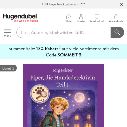
100 Tage Rückgaberecht***
Abholung in über 100 Filialen
Filiale
Konto
Merkzettel
Warenkorb
Hugendubel
Menu
Summer Sale:
13% Rabatt
auf viele Sortimente mit dem
12
mehr
Code
SOMMER13
erfahren
Band 3