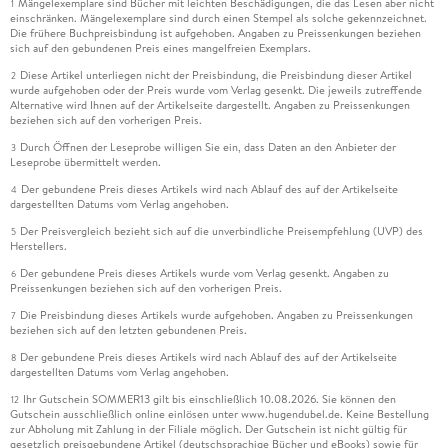
Mängelexemplare sind Bücher mit leichten Beschädigungen, die das Lesen aber nicht
1
einschränken. Mängelexemplare sind durch einen Stempel als solche gekennzeichnet.
Die frühere Buchpreisbindung ist aufgehoben. Angaben zu Preissenkungen beziehen
sich auf den gebundenen Preis eines mangelfreien Exemplars.
Diese Artikel unterliegen nicht der Preisbindung, die Preisbindung dieser Artikel
2
wurde aufgehoben oder der Preis wurde vom Verlag gesenkt. Die jeweils zutreffende
Alternative wird Ihnen auf der Artikelseite dargestellt. Angaben zu Preissenkungen
beziehen sich auf den vorherigen Preis.
Durch Öffnen der Leseprobe willigen Sie ein, dass Daten an den Anbieter der
3
Leseprobe übermittelt werden.
Der gebundene Preis dieses Artikels wird nach Ablauf des auf der Artikelseite
4
dargestellten Datums vom Verlag angehoben.
Der Preisvergleich bezieht sich auf die unverbindliche Preisempfehlung (UVP) des
5
Herstellers.
Der gebundene Preis dieses Artikels wurde vom Verlag gesenkt. Angaben zu
6
Preissenkungen beziehen sich auf den vorherigen Preis.
Die Preisbindung dieses Artikels wurde aufgehoben. Angaben zu Preissenkungen
7
beziehen sich auf den letzten gebundenen Preis.
Der gebundene Preis dieses Artikels wird nach Ablauf des auf der Artikelseite
8
dargestellten Datums vom Verlag angehoben.
Ihr Gutschein SOMMER13 gilt bis einschließlich 10.08.2026. Sie können den
12
Gutschein ausschließlich online einlösen unter www.hugendubel.de. Keine Bestellung
zur Abholung mit Zahlung in der Filiale möglich. Der Gutschein ist nicht gültig für
gesetzlich preisgebundene Artikel (deutschsprachige Bücher und eBooks) sowie für