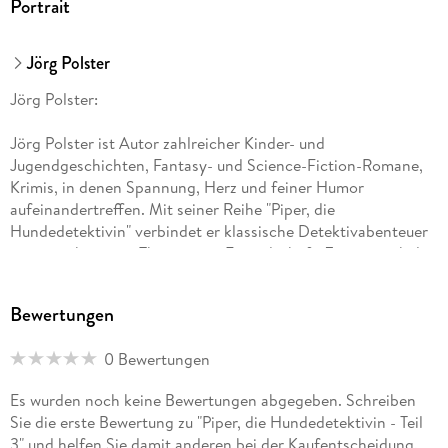
Portrait
Jörg Polster
Jörg Polster:
Jörg Polster ist Autor zahlreicher Kinder- und
Jugendgeschichten, Fantasy- und Science-Fiction-Romane,
Krimis, in denen Spannung, Herz und feiner Humor
aufeinandertreffen. Mit seiner Reihe "Piper, die
Hundedetektivin" verbindet er klassische Detektivabenteuer
mit warmherzigen Themen wie Freundschaft, Zusammenhalt
und Vertrauen.
Bewertungen
Seine Geschichten zeichnen sich durch eine ruhige, bildhafte
Erzählweise aus, die Kinder ernst nimmt und sie zugleich
0 Bewertungen
behutsam durch spannende Fälle führt. Dabei stehen nicht
nur Rätsel im Mittelpunkt, sondern auch die leisen
Es wurden noch keine Bewertungen abgegeben. Schreiben
Zwischentöne: Mut, Empathie und das genaue Hinsehen.
Sie die erste Bewertung zu "Piper, die Hundedetektivin - Teil
3" und helfen Sie damit anderen bei der Kaufentscheidung.