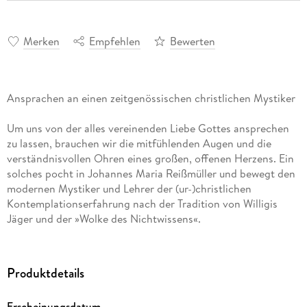
Merken
Empfehlen
Bewerten
Ansprachen an einen zeitgenössischen christlichen Mystiker
Um uns von der alles vereinenden Liebe Gottes ansprechen
zu lassen, brauchen wir die mitfühlenden Augen und die
verständnisvollen Ohren eines großen, offenen Herzens. Ein
solches pocht in Johannes Maria Reißmüller und bewegt den
modernen Mystiker und Lehrer der (ur-)christlichen
Kontemplationserfahrung nach der Tradition von Willigis
Jäger und der »Wolke des Nichtwissens«.
In dieser kostbaren Sammlung authentischer Eingebungen
schildert der so Angesprochene in lyrischen Worten die
Produktdetails
Einsichten und Inspirationen, die ihm über die Jahre in
seinem täglichen stillen Gebet gewährt wurden.
Erscheinungsdatum