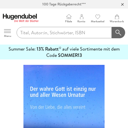
100 Tage Rückgaberecht***
Abholung in über 100 Filialen
Filiale
Konto
Merkzettel
Warenkorb
Hugendubel
Menu
Summer Sale:
13% Rabatt
auf viele Sortimente mit dem
12
mehr
Code
SOMMER13
erfahren