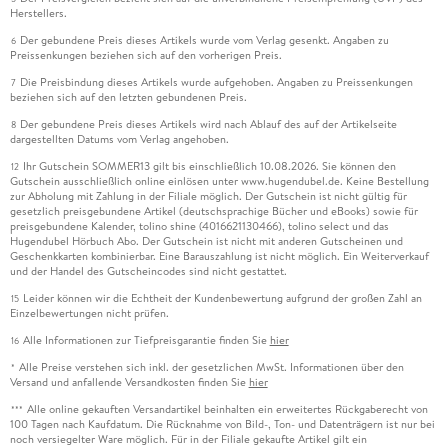
Herstellers.
Der gebundene Preis dieses Artikels wurde vom Verlag gesenkt. Angaben zu
6
Preissenkungen beziehen sich auf den vorherigen Preis.
Die Preisbindung dieses Artikels wurde aufgehoben. Angaben zu Preissenkungen
7
beziehen sich auf den letzten gebundenen Preis.
Der gebundene Preis dieses Artikels wird nach Ablauf des auf der Artikelseite
8
dargestellten Datums vom Verlag angehoben.
Ihr Gutschein SOMMER13 gilt bis einschließlich 10.08.2026. Sie können den
12
Gutschein ausschließlich online einlösen unter www.hugendubel.de. Keine Bestellung
zur Abholung mit Zahlung in der Filiale möglich. Der Gutschein ist nicht gültig für
gesetzlich preisgebundene Artikel (deutschsprachige Bücher und eBooks) sowie für
preisgebundene Kalender, tolino shine (4016621130466), tolino select und das
Hugendubel Hörbuch Abo. Der Gutschein ist nicht mit anderen Gutscheinen und
Geschenkkarten kombinierbar. Eine Barauszahlung ist nicht möglich. Ein Weiterverkauf
und der Handel des Gutscheincodes sind nicht gestattet.
Leider können wir die Echtheit der Kundenbewertung aufgrund der großen Zahl an
15
Einzelbewertungen nicht prüfen.
Alle Informationen zur Tiefpreisgarantie finden Sie
hier
16
Alle Preise verstehen sich inkl. der gesetzlichen MwSt. Informationen über den
*
Versand und anfallende Versandkosten finden Sie
hier
Alle online gekauften Versandartikel beinhalten ein erweitertes Rückgaberecht von
***
100 Tagen nach Kaufdatum. Die Rücknahme von Bild-, Ton- und Datenträgern ist nur bei
noch versiegelter Ware möglich. Für in der Filiale gekaufte Artikel gilt ein