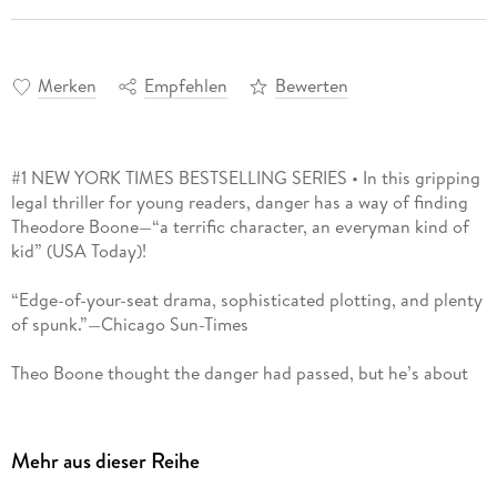
Merken
Empfehlen
Bewerten
#1 NEW YORK TIMES BESTSELLING SERIES • In this gripping
legal thriller for young readers, danger has a way of finding
Theodore Boone—“a terrific character, an everyman kind of
kid” (USA Today)!
“Edge-of-your-seat drama, sophisticated plotting, and plenty
of spunk.”—Chicago Sun-Times
Theo Boone thought the danger had passed, but he’s about
to face off against an old adversary: accused murderer and
fugitive Pete Duffy. On a field trip to Washington, DC, Theo
spots a familiar face on the Metro: Duffy, who jumped bail
Mehr aus dieser Reihe
and was never seen again. Theo’s quick thinking helps bring
Duffy back to Strattenburg to stand trial. But now that Duffy