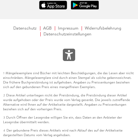
Datenschutz
AGB
Impressum
Widerrufsbelehrung
Datenschutzeinstellungen
Mängelexemplare sind Bücher mit leichten Beschädigungen, die das Lesen aber nicht
1
einschränken. Mängelexemplare sind durch einen Stempel als solche gekennzeichnet.
Die frühere Buchpreisbindung ist aufgehoben. Angaben zu Preissenkungen beziehen
sich auf den gebundenen Preis eines mangelfreien Exemplars.
Diese Artikel unterliegen nicht der Preisbindung, die Preisbindung dieser Artikel
2
wurde aufgehoben oder der Preis wurde vom Verlag gesenkt. Die jeweils zutreffende
Alternative wird Ihnen auf der Artikelseite dargestellt. Angaben zu Preissenkungen
beziehen sich auf den vorherigen Preis.
Durch Öffnen der Leseprobe willigen Sie ein, dass Daten an den Anbieter der
3
Leseprobe übermittelt werden.
Der gebundene Preis dieses Artikels wird nach Ablauf des auf der Artikelseite
4
dargestellten Datums vom Verlag angehoben.