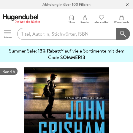
Abholung in über 100 Filialen
Filiale
Konto
Merkzettel
Warenkorb
Hugendubel
Menu
Summer Sale:
13% Rabatt
auf viele Sortimente mit dem
12
mehr
Code
SOMMER13
erfahren
Band 5