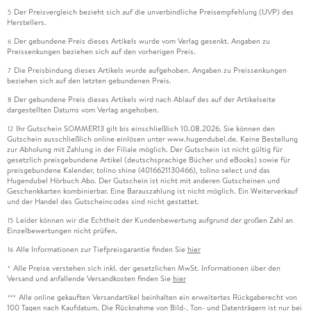
Der Preisvergleich bezieht sich auf die unverbindliche Preisempfehlung (UVP) des
5
Herstellers.
Der gebundene Preis dieses Artikels wurde vom Verlag gesenkt. Angaben zu
6
Preissenkungen beziehen sich auf den vorherigen Preis.
Die Preisbindung dieses Artikels wurde aufgehoben. Angaben zu Preissenkungen
7
beziehen sich auf den letzten gebundenen Preis.
Der gebundene Preis dieses Artikels wird nach Ablauf des auf der Artikelseite
8
dargestellten Datums vom Verlag angehoben.
Ihr Gutschein SOMMER13 gilt bis einschließlich 10.08.2026. Sie können den
12
Gutschein ausschließlich online einlösen unter www.hugendubel.de. Keine Bestellung
zur Abholung mit Zahlung in der Filiale möglich. Der Gutschein ist nicht gültig für
gesetzlich preisgebundene Artikel (deutschsprachige Bücher und eBooks) sowie für
preisgebundene Kalender, tolino shine (4016621130466), tolino select und das
Hugendubel Hörbuch Abo. Der Gutschein ist nicht mit anderen Gutscheinen und
Geschenkkarten kombinierbar. Eine Barauszahlung ist nicht möglich. Ein Weiterverkauf
und der Handel des Gutscheincodes sind nicht gestattet.
Leider können wir die Echtheit der Kundenbewertung aufgrund der großen Zahl an
15
Einzelbewertungen nicht prüfen.
Alle Informationen zur Tiefpreisgarantie finden Sie
hier
16
Alle Preise verstehen sich inkl. der gesetzlichen MwSt. Informationen über den
*
Versand und anfallende Versandkosten finden Sie
hier
Alle online gekauften Versandartikel beinhalten ein erweitertes Rückgaberecht von
***
100 Tagen nach Kaufdatum. Die Rücknahme von Bild-, Ton- und Datenträgern ist nur bei