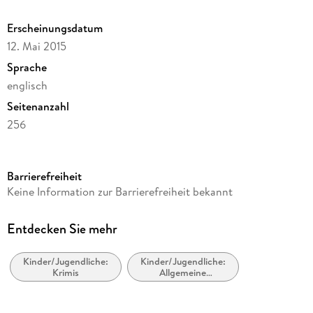
Erscheinungsdatum
12. Mai 2015
Sprache
englisch
Seitenanzahl
256
Altersempfehlung
von 8 bis 12 Jahren
Barrierefreiheit
Reihe
Keine Information zur Barrierefreiheit bekannt
Theo Boone, 5
Autor/Autorin
Entdecken Sie mehr
John Grisham
Kinder/Jugendliche:
Kinder/Jugendliche:
Verlag/Hersteller
Krimis
Allgemeine
Penguin Young Readers Group
Interessen: Gesetz,
Polizei und
Produktart
Kriminalität