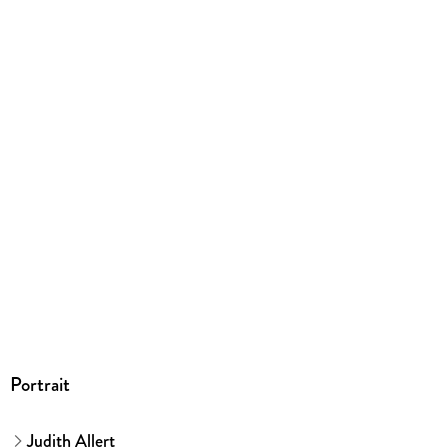
Produktart
gebunden
Abbildungen
Farbig illustriert
Gewicht
564 g
Größe (L/B/H)
240/180/20 mm
ISBN
9783473464661
Herstelleradresse
Ravensburger Verlag GmbH, Postfach 2460, 88194
Ravensburg, service@ravensburger.de
Portrait
Judith Allert