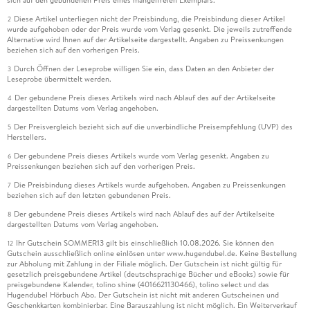
Diese Artikel unterliegen nicht der Preisbindung, die Preisbindung dieser Artikel
2
wurde aufgehoben oder der Preis wurde vom Verlag gesenkt. Die jeweils zutreffende
Alternative wird Ihnen auf der Artikelseite dargestellt. Angaben zu Preissenkungen
beziehen sich auf den vorherigen Preis.
Durch Öffnen der Leseprobe willigen Sie ein, dass Daten an den Anbieter der
3
Leseprobe übermittelt werden.
Der gebundene Preis dieses Artikels wird nach Ablauf des auf der Artikelseite
4
dargestellten Datums vom Verlag angehoben.
Der Preisvergleich bezieht sich auf die unverbindliche Preisempfehlung (UVP) des
5
Herstellers.
Der gebundene Preis dieses Artikels wurde vom Verlag gesenkt. Angaben zu
6
Preissenkungen beziehen sich auf den vorherigen Preis.
Die Preisbindung dieses Artikels wurde aufgehoben. Angaben zu Preissenkungen
7
beziehen sich auf den letzten gebundenen Preis.
Der gebundene Preis dieses Artikels wird nach Ablauf des auf der Artikelseite
8
dargestellten Datums vom Verlag angehoben.
Ihr Gutschein SOMMER13 gilt bis einschließlich 10.08.2026. Sie können den
12
Gutschein ausschließlich online einlösen unter www.hugendubel.de. Keine Bestellung
zur Abholung mit Zahlung in der Filiale möglich. Der Gutschein ist nicht gültig für
gesetzlich preisgebundene Artikel (deutschsprachige Bücher und eBooks) sowie für
preisgebundene Kalender, tolino shine (4016621130466), tolino select und das
Hugendubel Hörbuch Abo. Der Gutschein ist nicht mit anderen Gutscheinen und
Geschenkkarten kombinierbar. Eine Barauszahlung ist nicht möglich. Ein Weiterverkauf