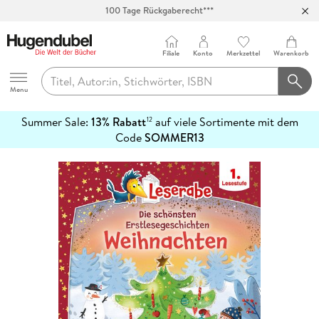
100 Tage Rückgaberecht***
Abholung in über 100 Filialen
Filiale
Konto
Merkzettel
Warenkorb
Hugendubel
Menu
Summer Sale:
13% Rabatt
auf viele Sortimente mit dem
12
mehr
Code
SOMMER13
erfahren