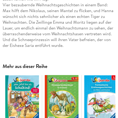
Vier bezaubernde Weihnachtsgeschichten in einem Band:
Max hilft dem Nikolaus, seinen Mantel zu flicken, und Hanna
wünscht sich nichts sehnlicher als einen echten Tiger zu
Weihnachten. Die Zwillinge Emma und Moritz liegen auf der
Lauer, um endlich einmal den Weihnachtsmann zu sehen, der
überraschenderweise vom Weihnachtshasen vertreten wird.
Und die Schneeprinzessin will ihren Vater befreien, der von
der Eishexe Saria entführt wurde.
Lesen lernen wie im Flug! Die Kinderbücher der Reihe
Leserabe - 1. Lesestufe wurden mit Pädagogen entwickelt und
richten sich an Leseanfänger ab der 1. Klasse. Kurze Texte in
Mehr aus dieser Reihe
großer Fibelschrift sichern erste Leseerfolge und steigern die
Lesekompetenz von Mädchen und Jungen ab 6 Jahren.
Empfohlen von Stiftung Lesen, gelistet bei Antolin.