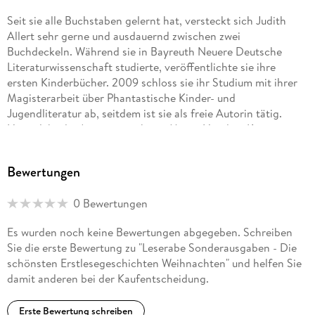
Seit sie alle Buchstaben gelernt hat, versteckt sich Judith
Allert sehr gerne und ausdauernd zwischen zwei
Buchdeckeln. Während sie in Bayreuth Neuere Deutsche
Literaturwissenschaft studierte, veröffentlichte sie ihre
ersten Kinderbücher. 2009 schloss sie ihr Studium mit ihrer
Magisterarbeit über Phantastische Kinder- und
Jugendliteratur ab, seitdem ist sie als freie Autorin tätig.
Heute lebt die Autorin mit ihrem Mann, Hunden, Katzen,
Pferden, Hühnern und Wollschweinen auf einem alten
Bauernhof in der oberfränkischen Pampa, wo sie sich beim
Bewertungen
Unkrautzupfen neue Geschichten ausdenken kann.
0 Bewertungen
Doris Arend, 1962 in Bremen geboren, absolvierte eine
Ausbildung zur Bürokauffrau und arbeitete mehrere Jahre in
Es wurden noch keine Bewertungen abgegeben. Schreiben
einer Bremer Speditionsfirma. Nach Auslandsaufenthalten als
Sie die erste Bewertung zu "Leserabe Sonderausgaben - Die
Au-Pair in England und in der französischen Schweiz arbeitet
schönsten Erstlesegeschichten Weihnachten" und helfen Sie
sie seit 1988 als Flugbegleiterin bei der Lufthansa. Aufgrund
damit anderen bei der Kaufentscheidung.
ihrer beruflichen Tätigkeit hat sie die Gelegenheit zahlreiche
Städte und Länder kennen zu lernen, wodurch das
Erste Bewertung schreiben
Fotografieren zu einem ihrer Hobbys wurde. Außerdem hat