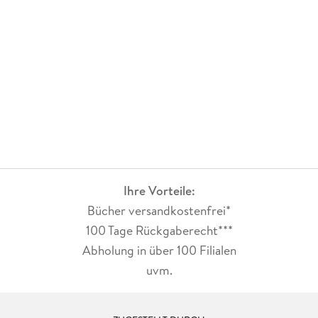
Bilderbücher, Vorlesegeschichten, Geschichten für Erstleser
sowie Jugendbücher und Kurzgeschichten. Für ihre
Übersetzungsarbeit erhielt sie 2006 den deutschen
Jugendliteraturpreis.
Ihre Vorteile:
Bücher versandkostenfrei*
100 Tage Rückgaberecht***
Abholung in über 100 Filialen
uvm.