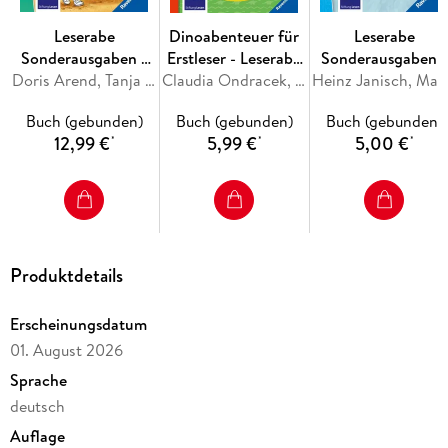
Leserabe
Dinoabenteuer für
Leserabe
Sonderausgaben -
Erstleser - Leserabe
Sonderausgaben -
Juhu, jetzt bin ich
Doris Arend, Tanja Bürgermeister, Anja Kiel, Henriette Wich
1. Klasse -
Claudia Ondracek, Martin Klein
Fantastische
Heinz Janisch, Manfred Mai
Schulkind!
Erstlesebuch für
Erstlesegeschichte
Buch (gebunden)
Buch (gebunden)
Buch (gebunden)
Kinder ab 6 Jahren
von Rittern und
12,99 €
5,99 €
5,00 €
*
*
*
Drachen
Produktdetails
Erscheinungsdatum
01. August 2026
Sprache
deutsch
Auflage