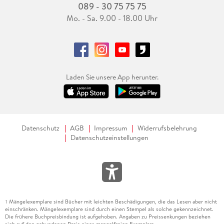
089 - 30 75 75 75
Mo. - Sa. 9.00 - 18.00 Uhr
Laden Sie unsere App herunter.
Datenschutz
AGB
Impressum
Widerrufsbelehrung
Datenschutzeinstellungen
Mängelexemplare sind Bücher mit leichten Beschädigungen, die das Lesen aber nicht
1
einschränken. Mängelexemplare sind durch einen Stempel als solche gekennzeichnet.
Die frühere Buchpreisbindung ist aufgehoben. Angaben zu Preissenkungen beziehen
sich auf den gebundenen Preis eines mangelfreien Exemplars.