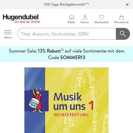
100 Tage Rückgaberecht***
Abholung in über 100 Filialen
Filiale
Konto
Merkzettel
Warenkorb
Hugendubel
Menu
Summer Sale:
13% Rabatt
auf viele Sortimente mit dem
12
mehr
Code
SOMMER13
erfahren