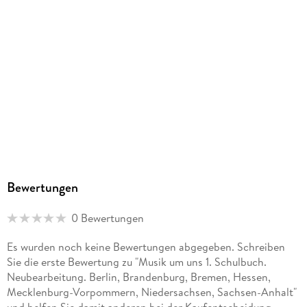
Schulform
Gesamtschule, Gymnasium, Realschule, Sekundarschule (alle
kombinierten Haupt- und Realschularten)
Gewicht
638 g
Größe (L/B/H)
249/177/17 mm
ISBN
9783507024915
Bewertungen
0 Bewertungen
Es wurden noch keine Bewertungen abgegeben. Schreiben
Sie die erste Bewertung zu "Musik um uns 1. Schulbuch.
Neubearbeitung. Berlin, Brandenburg, Bremen, Hessen,
Mecklenburg-Vorpommern, Niedersachsen, Sachsen-Anhalt"
und helfen Sie damit anderen bei der Kaufentscheidung.