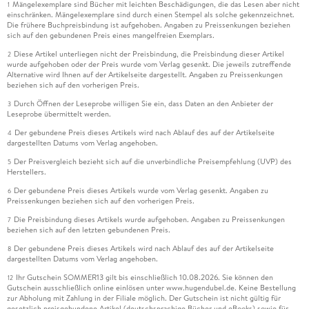
Mängelexemplare sind Bücher mit leichten Beschädigungen, die das Lesen aber nicht
1
einschränken. Mängelexemplare sind durch einen Stempel als solche gekennzeichnet.
Die frühere Buchpreisbindung ist aufgehoben. Angaben zu Preissenkungen beziehen
sich auf den gebundenen Preis eines mangelfreien Exemplars.
Diese Artikel unterliegen nicht der Preisbindung, die Preisbindung dieser Artikel
2
wurde aufgehoben oder der Preis wurde vom Verlag gesenkt. Die jeweils zutreffende
Alternative wird Ihnen auf der Artikelseite dargestellt. Angaben zu Preissenkungen
beziehen sich auf den vorherigen Preis.
Durch Öffnen der Leseprobe willigen Sie ein, dass Daten an den Anbieter der
3
Leseprobe übermittelt werden.
Der gebundene Preis dieses Artikels wird nach Ablauf des auf der Artikelseite
4
dargestellten Datums vom Verlag angehoben.
Der Preisvergleich bezieht sich auf die unverbindliche Preisempfehlung (UVP) des
5
Herstellers.
Der gebundene Preis dieses Artikels wurde vom Verlag gesenkt. Angaben zu
6
Preissenkungen beziehen sich auf den vorherigen Preis.
Die Preisbindung dieses Artikels wurde aufgehoben. Angaben zu Preissenkungen
7
beziehen sich auf den letzten gebundenen Preis.
Der gebundene Preis dieses Artikels wird nach Ablauf des auf der Artikelseite
8
dargestellten Datums vom Verlag angehoben.
Ihr Gutschein SOMMER13 gilt bis einschließlich 10.08.2026. Sie können den
12
Gutschein ausschließlich online einlösen unter www.hugendubel.de. Keine Bestellung
zur Abholung mit Zahlung in der Filiale möglich. Der Gutschein ist nicht gültig für
gesetzlich preisgebundene Artikel (deutschsprachige Bücher und eBooks) sowie für