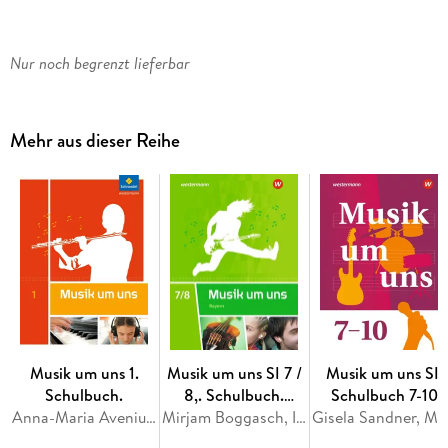
Nur noch begrenzt lieferbar
Mehr aus dieser Reihe
Musik um uns 1.
Musik um uns SI 7 /
Musik um uns SI.
Schulbuch.
8,. Schulbuch.
Schulbuch 7-10
Anna-Maria Avenius, Mirjam Boggasch, Jörg Breitweg, Walter Lindenbaum, Markus Sauter
Bayern
Mirjam Boggasch, Ingeborg Eblenkamp, Wolfgang Gabler, Walter Lindenbaum, Gisela Sandner
Gisela Sandner, 